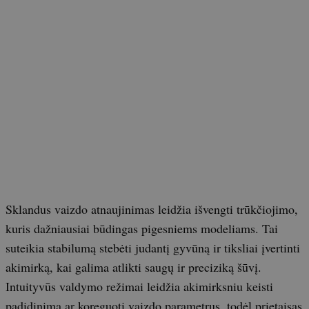
Sklandus vaizdo atnaujinimas leidžia išvengti trūkčiojimo,
kuris dažniausiai būdingas pigesniems modeliams. Tai
suteikia stabilumą stebėti judantį gyvūną ir tiksliai įvertinti
akimirką, kai galima atlikti saugų ir preciziką šūvį.
Intuityvūs valdymo režimai leidžia akimirksniu keisti
padidinimą ar koreguoti vaizdo parametrus, todėl prietaisas