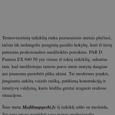
Termovizorinių taikiklių rinka pastaraisiais metais plečiasi,
tačiau tik nedaugelis įrenginių pasiūlo kokybę, kuri iš tiesų
pateisina profesionalios medžioklės poreikius. PAR D
Pantera EX 640 50 yra vienas iš tokių taikiklių, sukurtas
tam, kad medžiotojas tamsiu paros metu matytų daugiau
nei įmanoma pastebėti plika akimi. Tai modernus įrankis,
jungiantis aukštą vaizdo raišką, patikimą konstrukciją ir
intuityvų valdymą, kuris leidžia greitai reaguoti realiose
situacijose.
Šiuo metu
Medibuapgerbi.lv
šį taikiklį siūlo su nuolaida.
Tai gera proga papildyti savo įrangą profesionaliu