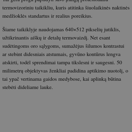
termovizoriniu taikikliu, kuris atitinka šiuolaikinės naktinės
medžioklės standartus ir realius poreikius.
Šiame taikiklyje naudojamas 640×512 pikselių jutiklis,
užtikrinantis aiškų ir detalų termovaizdį. Net esant
sudėtingoms oro sąlygoms, sumažėjus šilumos kontrastui
ar stebint didesniais atstumais, gyvūno kontūrus lengva
atskirti, todėl sprendimai tampa tikslesni ir saugesni. 50
milimetrų objektyvas ženkliai padidina aptikimo nuotolį, o
tai ypač vertinama gaidos medybose, kai aplinką būtina
stebėti dideliame lauke.