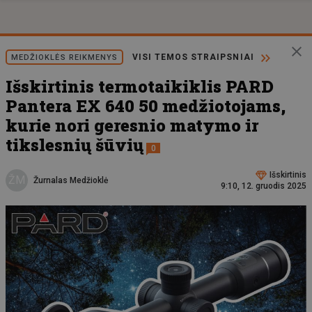
VISI TEMOS STRAIPSNIAI
MEDŽIOKLĖS REIKMENYS
Išskirtinis termotaikiklis PARD
Pantera EX 640 50 medžiotojams,
kurie nori geresnio matymo ir
tikslesnių šūvių
0
Išskirtinis
ŽM
Žurnalas Medžioklė
9:10, 12. gruodis 2025