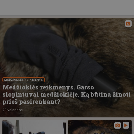
MEDŽIOKLĖS REIKMENYS
Medžioklės reikmenys. Garso
slopintuvai medžioklėje. Ką būtina žinoti
prieš pasirenkant?
23 valandos