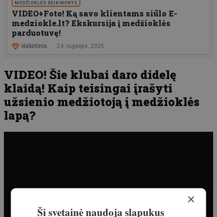
MEDŽIOKLĖS REIKMENYS
VIDEO+Foto! Ką savo klientams siūlo E-
medziokle.lt? Ekskursija į medžioklės
parduotuvę!
Išskirtinis
24. rugsėjis, 2025
VIDEO! Šie klubai daro didelę
klaidą! Kaip teisingai įrašyti
užsienio medžiotoją į medžioklės
lapą?
×
Ši svetainė naudoja slapukus