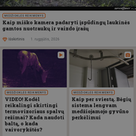
MEDŽIOKLĖS REIKMENYS
Kaip miško kamera padaryti įspūdingų laukinės
gamtos nuotraukų ir vaizdo įrašų
Išskirtinis
1. rugpjūtis, 2026
MEDŽIOKLĖS REIKMENYS
MEDŽIOKLĖS REIKMENYS
VIDEO! Kodėl
Kaip per sviestą. Bėgių
reikalingi skirtingi
sistema lengvam
termovizoriaus spalvų
medžiojamojo gyvūno
režimai? Kada naudoti
perkėlimui
baltą, o kada
vaivorykštės?