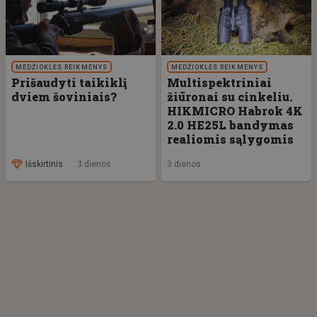
MEDŽIOKLĖS REIKMENYS
MEDŽIOKLĖS REIKMENYS
Prišaudyti taikiklį
Multispektriniai
dviem šoviniais?
žiūronai su cinkeliu.
HIKMICRO Habrok 4K
2.0 HE25L bandymas
realiomis sąlygomis
Išskirtinis
3 dienos
3 dienos