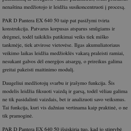
nenaština medžiotojo ir leidžia susikoncentruoti į procesą.
PAR D Pantera EX 640 50 taip pat pasižymi tvirta
konstrukcija. Patvarus korpusas atsparus smūgiams ir
drėgmei, todėl taikiklis patikimai veiks tiek miško
tankmėje, tiek atvirose vietovėse. Ilgas akumuliatoriaus
veikimo laikas leidžia medžioklės vakarą praleisti ramiai,
nesukant galvos dėl energijos atsargų, o prireikus galima
greitai pakeisti maitinimo modulį.
Daugeliui medžiotojų svarbu ir įrašymo funkcija. Šis
modelis leidžia fiksuoti vaizdą ir garsą, todėl vėliau galima
ne tik pasidalinti vaizdais, bet ir analizuoti savo veiksmus.
Tai funkcija, kuri vis dažniau vertinama kaip praktinė, o ne
tik pramoginė.
PAR D Pantera EX 640 50 išsiskiria tuo, kad jo stiprybė