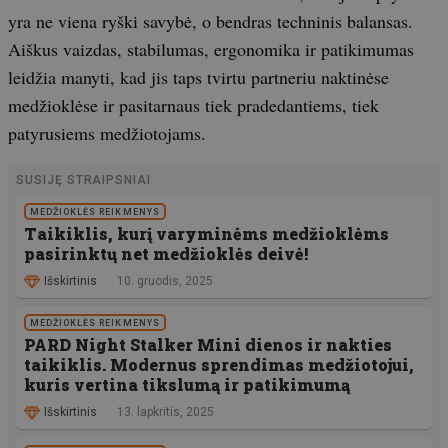
yra ne viena ryški savybė, o bendras techninis balansas.
Aiškus vaizdas, stabilumas, ergonomika ir patikimumas
leidžia manyti, kad jis taps tvirtu partneriu naktinėse
medžioklėse ir pasitarnaus tiek pradedantiems, tiek
patyrusiems medžiotojams.
SUSIJĘ STRAIPSNIAI
MEDŽIOKLĖS REIKMENYS
Taikiklis, kurį varyminėms medžioklėms
pasirinktų net medžioklės deivė!
Išskirtinis
10. gruodis, 2025
MEDŽIOKLĖS REIKMENYS
PARD Night Stalker Mini dienos ir nakties
taikiklis. Modernus sprendimas medžiotojui,
kuris vertina tikslumą ir patikimumą
Išskirtinis
13. lapkritis, 2025