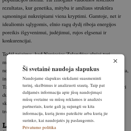
rezultatas, kur genetika, mityba ir amžiaus struktūra
sąmoningai nukreipiami viena kryptimi. Gamtoje, net ir
idealiomis sąlygomis, elnio ragų dydį riboja energijos
poreikis išgyvenimui, judėjimui, rujos elgsenai ir
konkurencijai.
Todėl teiginys, kad Naujosios Zelandijos elniai turi
×
milžiniškus ragus vien dėl šilto klimato ir gausios žolės,
Ši svetainė naudoja slapukus
neatitinka tikrovės. Tikroji priežastis yra ilgalaikė selekcija,
Naudojame slapukus siekdami suasmeninti
intensyvus šėrimas ir valdomas gyvūnų gyvenimo ciklas.
turinį, skelbimus ir analizuoti srautą. Taip pat
Tai skirtinga medžioklės ir gyvūnų laikymo filosofija, kuri
dalijamės informacija apie jūsų naudojimąsi
duoda įspūdingą rezultatą, bet kartu aiškiai parodo, kuo
mūsų svetaine su mūsų reklamos ir analizės
skiriasi natūralios populiacijos ir žmogaus formuojamos
partneriais, kurie gali ją sujungti su kita
trofėjų sistemos.
informacija, kurią jiems pateikėte arba kurią jie
surinko, kai naudojatės jų paslaugomis.
Lietuvis sumedžioja retą plėšrūną
Privatumo politika