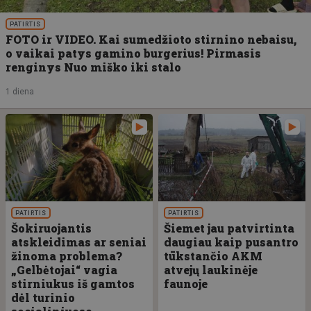
PATIRTIS
FOTO ir VIDEO. Kai sumedžioto stirnino nebaisu,
o vaikai patys gamino burgerius! Pirmasis
renginys Nuo miško iki stalo
1 diena
PATIRTIS
PATIRTIS
Šokiruojantis
Šiemet jau patvirtinta
atskleidimas ar seniai
daugiau kaip pusantro
žinoma problema?
tūkstančio AKM
„Gelbėtojai“ vagia
atvejų laukinėje
stirniukus iš gamtos
faunoje
dėl turinio