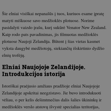
Šie elniai visiškai nepanašūs į tuos, kuriuos esame įpratę
matyti miškuose savo medžioklės plotuose. Norime
pasidalyti vaizdo įrašu, kurį sukūrė Venator New Zealand.
Kaip rodo pats pavadinimas, jis filmuotas medžioklės
plotuose Naujoji Zelandija. Būtent į šias vietas kasmet
vyksta daugybė medžiotojų, siekiančių išskirtinio dydžio
elnių trofėjų.
Elniai Naujojoje Zelandijoje.
Introdukcijos istorija
Istoriškai praėjusio amžiaus pradžioje elniai Naujojoje
Zelandijoje apskritai neegzistavo. Jie buvo introdukuoti
vėliau, o per kelis dešimtmečius dalis šalies ūkininkų ir
medžioklės verslo atstovų išvystė specialias teritorijas,