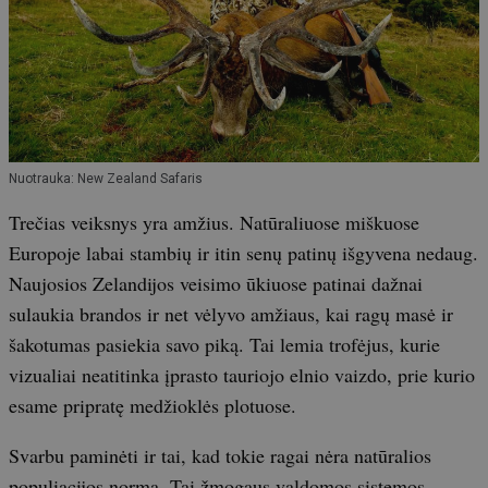
Nuotrauka: New Zealand Safaris
Trečias veiksnys yra amžius. Natūraliuose miškuose
Europoje labai stambių ir itin senų patinų išgyvena nedaug.
Naujosios Zelandijos veisimo ūkiuose patinai dažnai
sulaukia brandos ir net vėlyvo amžiaus, kai ragų masė ir
šakotumas pasiekia savo piką. Tai lemia trofėjus, kurie
vizualiai neatitinka įprasto tauriojo elnio vaizdo, prie kurio
esame pripratę medžioklės plotuose.
Svarbu paminėti ir tai, kad tokie ragai nėra natūralios
populiacijos norma. Tai žmogaus valdomos sistemos