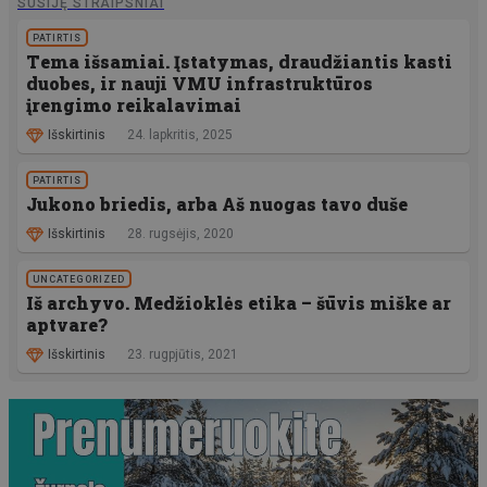
SUSIJĘ STRAIPSNIAI
PATIRTIS
Tema išsamiai. Įstatymas, draudžiantis kasti
duobes, ir nauji VMU infrastruktūros
įrengimo reikalavimai
Išskirtinis
24. lapkritis, 2025
PATIRTIS
Jukono briedis, arba Aš nuogas tavo duše
Išskirtinis
28. rugsėjis, 2020
UNCATEGORIZED
Iš archyvo. Medžioklės etika – šūvis miške ar
aptvare?
Išskirtinis
23. rugpjūtis, 2021