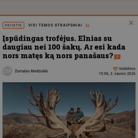
VISI TEMOS STRAIPSNIAI
PATIRTIS
Įspūdingas trofėjus. Elnias su
daugiau nei 100 šakų. Ar esi kada
nors matęs ką nors panašaus?
0
Išskirtinis
ŽM
Žurnalas Medžioklė
15:06, 2. sausis 2026