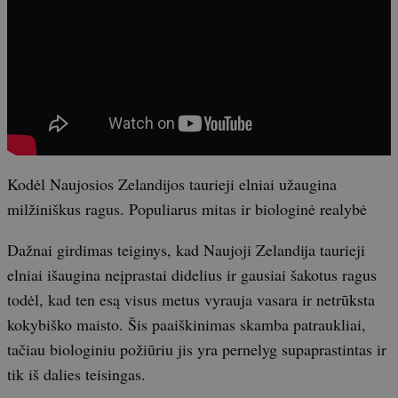
Kodėl Naujosios Zelandijos taurieji elniai užaugina
milžiniškus ragus. Populiarus mitas ir biologinė realybė
Dažnai girdimas teiginys, kad Naujoji Zelandija taurieji
elniai išaugina neįprastai didelius ir gausiai šakotus ragus
todėl, kad ten esą visus metus vyrauja vasara ir netrūksta
kokybiško maisto. Šis paaiškinimas skamba patraukliai,
tačiau biologiniu požiūriu jis yra pernelyg supaprastintas ir
tik iš dalies teisingas.