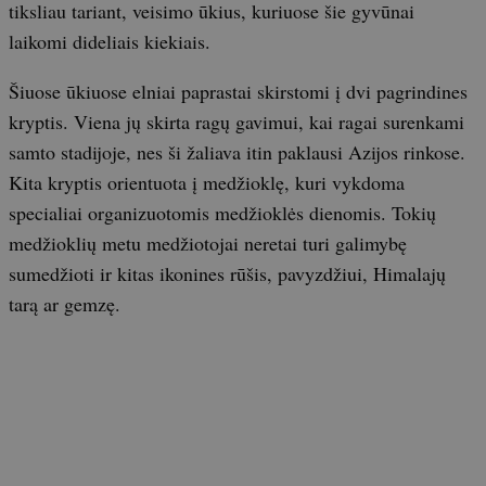
tiksliau tariant, veisimo ūkius, kuriuose šie gyvūnai
laikomi dideliais kiekiais.
Šiuose ūkiuose elniai paprastai skirstomi į dvi pagrindines
kryptis. Viena jų skirta ragų gavimui, kai ragai surenkami
samto stadijoje, nes ši žaliava itin paklausi Azijos rinkose.
Kita kryptis orientuota į medžioklę, kuri vykdoma
specialiai organizuotomis medžioklės dienomis. Tokių
medžioklių metu medžiotojai neretai turi galimybę
sumedžioti ir kitas ikonines rūšis, pavyzdžiui, Himalajų
tarą ar gemzę.