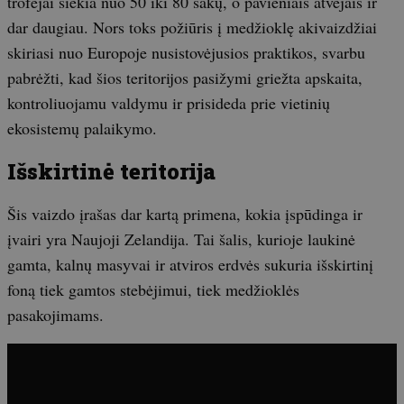
trofėjai siekia nuo 50 iki 80 šakų, o pavieniais atvejais ir
dar daugiau. Nors toks požiūris į medžioklę akivaizdžiai
skiriasi nuo Europoje nusistovėjusios praktikos, svarbu
pabrėžti, kad šios teritorijos pasižymi griežta apskaita,
kontroliuojamu valdymu ir prisideda prie vietinių
ekosistemų palaikymo.
Išskirtinė teritorija
Šis vaizdo įrašas dar kartą primena, kokia įspūdinga ir
įvairi yra Naujoji Zelandija. Tai šalis, kurioje laukinė
gamta, kalnų masyvai ir atviros erdvės sukuria išskirtinį
foną tiek gamtos stebėjimui, tiek medžioklės
pasakojimams.