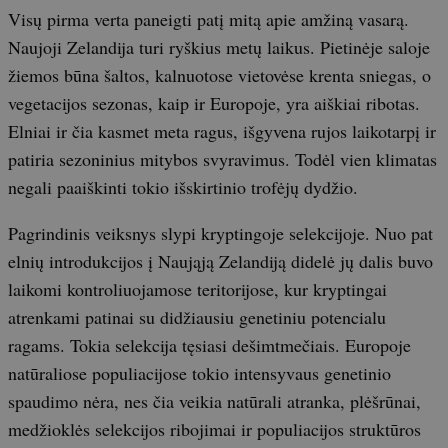
Visų pirma verta paneigti patį mitą apie amžiną vasarą.
Naujoji Zelandija turi ryškius metų laikus. Pietinėje saloje
žiemos būna šaltos, kalnuotose vietovėse krenta sniegas, o
vegetacijos sezonas, kaip ir Europoje, yra aiškiai ribotas.
Elniai ir čia kasmet meta ragus, išgyvena rujos laikotarpį ir
patiria sezoninius mitybos svyravimus. Todėl vien klimatas
negali paaiškinti tokio išskirtinio trofėjų dydžio.
Pagrindinis veiksnys slypi kryptingoje selekcijoje. Nuo pat
elnių introdukcijos į Naująją Zelandiją didelė jų dalis buvo
laikomi kontroliuojamose teritorijose, kur kryptingai
atrenkami patinai su didžiausiu genetiniu potencialu
ragams. Tokia selekcija tęsiasi dešimtmečiais. Europoje
natūraliose populiacijose tokio intensyvaus genetinio
spaudimo nėra, nes čia veikia natūrali atranka, plėšrūnai,
medžioklės selekcijos ribojimai ir populiacijos struktūros