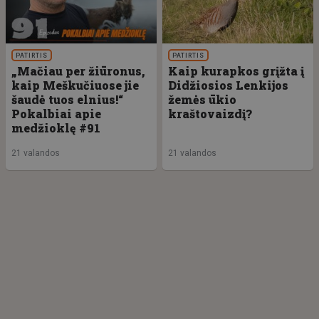
PATIRTIS
PATIRTIS
„Mačiau per žiūronus,
Kaip kurapkos grįžta į
kaip Meškučiuose jie
Didžiosios Lenkijos
šaudė tuos elnius!“
žemės ūkio
Pokalbiai apie
kraštovaizdį?
medžioklę #91
21 valandos
21 valandos