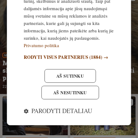
turinį, skelbimus ir analizuoti srautą. Taip pat
dalijamės informacija apie jūsų naudojimąsi
mūsų svetaine su mūsų reklamos ir analizės
partneriais, kurie gali ją sujungti su kita
informacija, kurią jiems pateikėte arba kurią jie
surinko, kai naudojatės jų paslaugomis.
Privatumo politika
RODYTI VISUS PARTNERIUS
(1884) →
MEDŽIOKLĖS REIKMENYS
Medžioklės reikmenys. Garso
slopintuvai medžioklėje. Ką būtina žinoti
AŠ SUTINKU
prieš pasirenkant?
22 valandos
AŠ NESUTINKU
PARODYTI DETALIAU