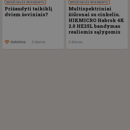
MEDŽIOKLĖS REIKMENYS
MEDŽIOKLĖS REIKMENYS
Prišaudyti taikiklį
Multispektriniai
dviem šoviniais?
žiūronai su cinkeliu.
HIKMICRO Habrok 4K
2.0 HE25L bandymas
realiomis sąlygomis
Išskirtinis
3 dienos
3 dienos