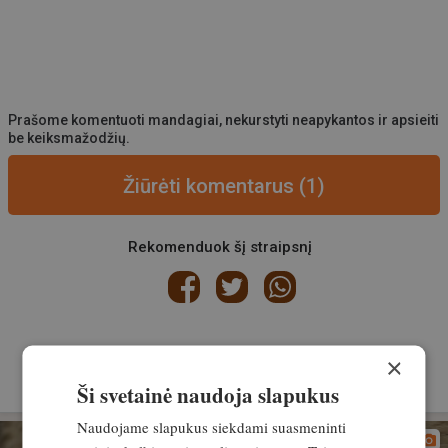
Prašome komentuoti mandagiai, nekurstyti neapykantos ir apsieiti
be keiksmažodžių.
Žiūrėti komentarus (1)
Rekomenduok šį straipsnį
VISI TEMOS STRAIPSNIAI
×
Ši svetainė naudoja slapukus
Naudojame slapukus siekdami suasmeninti