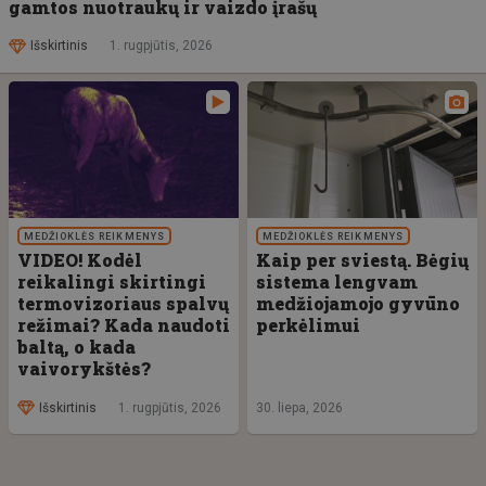
gamtos nuotraukų ir vaizdo įrašų
Išskirtinis
1. rugpjūtis, 2026
MEDŽIOKLĖS REIKMENYS
MEDŽIOKLĖS REIKMENYS
VIDEO! Kodėl
Kaip per sviestą. Bėgių
reikalingi skirtingi
sistema lengvam
termovizoriaus spalvų
medžiojamojo gyvūno
režimai? Kada naudoti
perkėlimui
baltą, o kada
vaivorykštės?
Išskirtinis
1. rugpjūtis, 2026
30. liepa, 2026