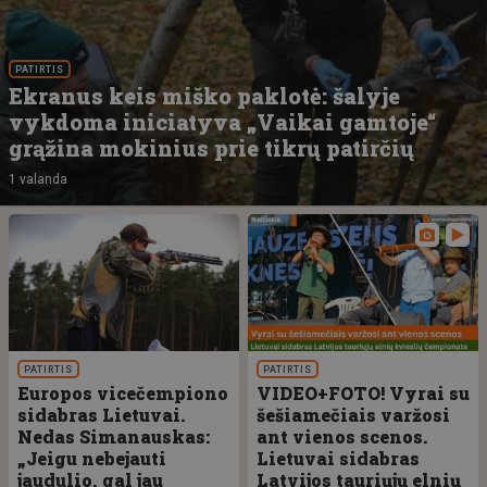
PATIRTIS
Ekranus keis miško paklotė: šalyje
vykdoma iniciatyva „Vaikai gamtoje“
grąžina mokinius prie tikrų patirčių
1 valanda
PATIRTIS
PATIRTIS
Europos vicečempiono
VIDEO+FOTO! Vyrai su
sidabras Lietuvai.
šešiamečiais varžosi
Nedas Simanauskas:
ant vienos scenos.
„Jeigu nebejauti
Lietuvai sidabras
jaudulio, gal jau
Latvijos tauriųjų elnių