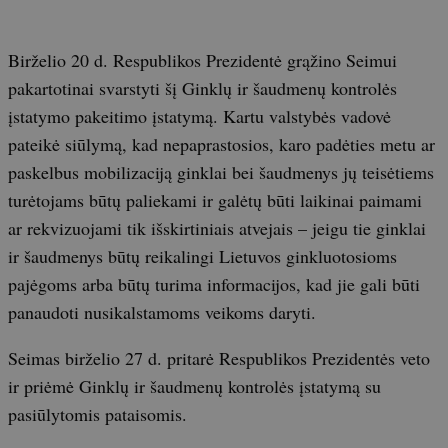
Birželio 20 d. Respublikos Prezidentė grąžino Seimui
pakartotinai svarstyti šį Ginklų ir šaudmenų kontrolės
įstatymo pakeitimo įstatymą. Kartu valstybės vadovė
pateikė siūlymą, kad nepaprastosios, karo padėties metu ar
paskelbus mobilizaciją ginklai bei šaudmenys jų teisėtiems
turėtojams būtų paliekami ir galėtų būti laikinai paimami
ar rekvizuojami tik išskirtiniais atvejais – jeigu tie ginklai
ir šaudmenys būtų reikalingi Lietuvos ginkluotosioms
pajėgoms arba būtų turima informacijos, kad jie gali būti
panaudoti nusikalstamoms veikoms daryti.
Seimas birželio 27 d. pritarė Respublikos Prezidentės veto
ir priėmė Ginklų ir šaudmenų kontrolės įstatymą su
pasiūlytomis pataisomis.