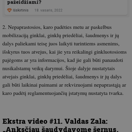
pažeidžiami?
Išskirtinis
18. vasaris, 2022
2. Nepaprastosios, karo padėties metu ar paskelbus
mobilizaciją ginklai, ginklų priedėliai, šaudmenys ir jų
dalys paliekami teisę juos laikyti turintiems asmenims,
išskyrus tuos atvejus, kai jie yra reikalingi ginkluotosioms
pajėgoms ar yra informacijos, kad jie gali būti panaudoti
nusikalstamų veikų darymui. Šioje dalyje nustatytais
atvejais ginklai, ginklų priedėliai, šaudmenys ir jų dalys
gali būti laikinai paimami ar rekvizuojami nepaprastąją ar
karo padėtį reglamentuojančių įstatymų nustatyta tvarka.
Ekstra video #11. Valdas Zala:
„Anksčiau šaudydavome šernus,