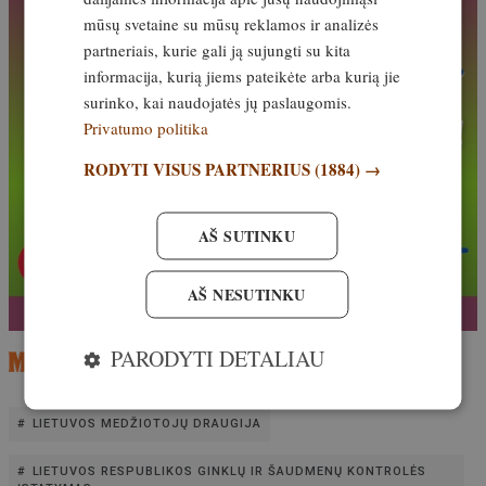
mūsų svetaine su mūsų reklamos ir analizės
partneriais, kurie gali ją sujungti su kita
informacija, kurią jiems pateikėte arba kurią jie
surinko, kai naudojatės jų paslaugomis.
Privatumo politika
RODYTI VISUS PARTNERIUS
(1884) →
AŠ SUTINKU
AŠ NESUTINKU
PARODYTI DETALIAU
LIETUVOS MEDŽIOTOJŲ DRAUGIJA
LIETUVOS RESPUBLIKOS GINKLŲ IR ŠAUDMENŲ KONTROLĖS