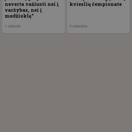
neverta važiuoti nei į
kvieslių čempionate
varžybas, nei į
medžioklę“
1 valanda
6 valandos