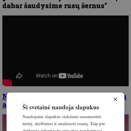
dabar šaudysime rusų šernus“
Norite nusipirkti žurnalą internetu
×
arba jį užsiprenumeruoti?
Ši svetainė naudoja slapukus
Naudojame slapukus siekdami suasmeninti
turinį, skelbimus ir analizuoti srautą. Taip pat
dalijamės informacija apie jūsų naudojimąsi