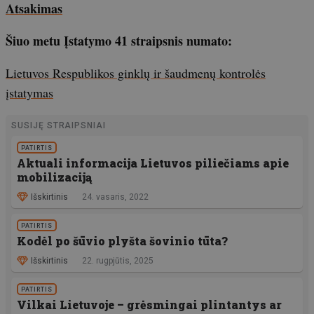
Atsakimas
Šiuo metu Įstatymo 41 straipsnis numato:
Lietuvos Respublikos ginklų ir šaudmenų kontrolės
įstatymas
SUSIJĘ STRAIPSNIAI
PATIRTIS
Aktuali informacija Lietuvos piliečiams apie
mobilizaciją
Išskirtinis
24. vasaris, 2022
PATIRTIS
Kodėl po šūvio plyšta šovinio tūta?
Išskirtinis
22. rugpjūtis, 2025
PATIRTIS
Vilkai Lietuvoje – grėsmingai plintantys ar