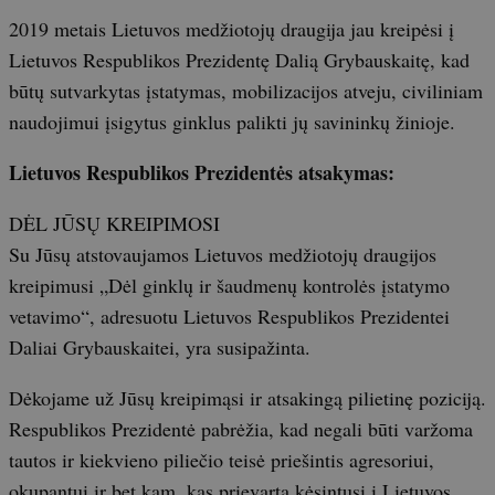
2019 metais Lietuvos medžiotojų draugija jau kreipėsi į
Lietuvos Respublikos Prezidentę Dalią Grybauskaitę, kad
būtų sutvarkytas įstatymas, mobilizacijos atveju, civiliniam
naudojimui įsigytus ginklus palikti jų savininkų žinioje.
Lietuvos Respublikos Prezidentės atsakymas:
DĖL JŪSŲ KREIPIMOSI
Su Jūsų atstovaujamos Lietuvos medžiotojų draugijos
kreipimusi „Dėl ginklų ir šaudmenų kontrolės įstatymo
vetavimo“, adresuotu Lietuvos Respublikos Prezidentei
Daliai Grybauskaitei, yra susipažinta.
Dėkojame už Jūsų kreipimąsi ir atsakingą pilietinę poziciją.
Respublikos Prezidentė pabrėžia, kad negali būti varžoma
tautos ir kiekvieno piliečio teisė priešintis agresoriui,
okupantui ir bet kam, kas prievarta kėsintųsi į Lietuvos