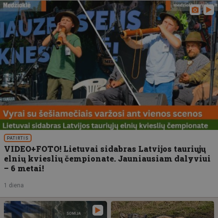
PATIRTIS
VIDEO+FOTO! Lietuvai sidabras Latvijos tauriųjų
elnių kvieslių čempionate. Jauniausiam dalyviui
– 6 metai!
1 diena