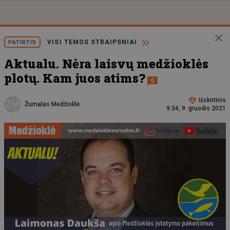
VISI TEMOS STRAIPSNIAI
PATIRTIS
Aktualu. Nėra laisvų medžioklės
plotų. Kam juos atims?
0
Išskirtinis
ŽM
Žurnalas Medžioklė
9:34, 9. gruodis 2021