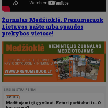
Žurnalas Medžioklė. Prenumeruok
Lietuvos pašte arba spaudos
prekybos vietose!
SUSIJĘ STRAIPSNIAI
PATIRTIS
Medžiojamieji gyvūnai. Keturi paršiukai ir… O
kur mama?