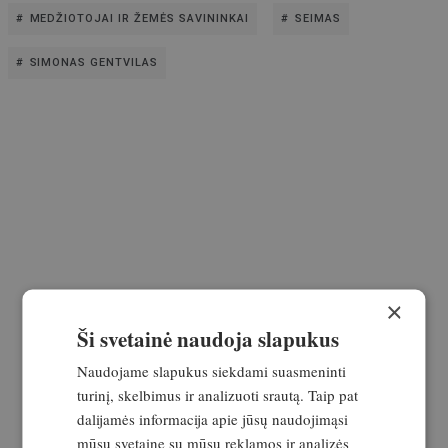
MEDŽIOTOJAI IR ŽEMĖS SAVININKAI
SEIMAS
SIMONAS GENTVILAS
×
Ši svetainė naudoja slapukus
Naudojame slapukus siekdami suasmeninti
turinį, skelbimus ir analizuoti srautą. Taip pat
dalijamės informacija apie jūsų naudojimąsi
mūsų svetaine su mūsų reklamos ir analizės