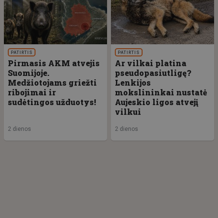
PATIRTIS
PATIRTIS
Pirmasis AKM atvejis
Ar vilkai platina
Suomijoje.
pseudopasiutligę?
Medžiotojams griežti
Lenkijos
ribojimai ir
mokslininkai nustatė
sudėtingos užduotys!
Aujeskio ligos atvejį
vilkui
2 dienos
2 dienos