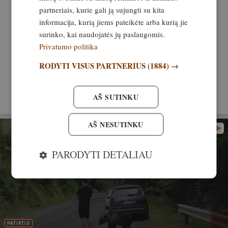
partneriais, kurie gali ją sujungti su kita
informacija, kurią jiems pateikėte arba kurią jie
Rekomenduok šį straipsnį
surinko, kai naudojatės jų paslaugomis.
Privatumo politika
RODYTI VISUS PARTNERIUS
(1884) →
VISI TEMOS STRAIPSNIAI
AŠ SUTINKU
AŠ NESUTINKU
PARODYTI DETALIAU
PATIRTIS