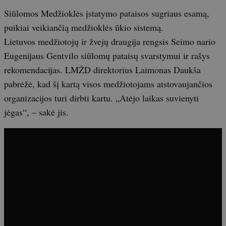
Siūlomos Medžioklės įstatymo pataisos sugriaus esamą,
puikiai veikiančią medžioklės ūkio sistemą.
Lietuvos medžiotojų ir žvejų draugija rengsis Seimo nario
Eugenijaus Gentvilo siūlomų pataisų svarstymui ir rašys
rekomendacijas. LMŽD direktorius Laimonas Daukša
pabrėžė, kad šį kartą visos medžiotojams atstovaujančios
organizacijos turi dirbti kartu. „Atėjo laikas suvienyti
jėgas“, – sakė jis.