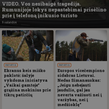
VIDEO. Vos nesibaigė tragedija.
Rumunijoje lokys nepastebimai prisėlino
prie į telefoną įnikusio turisto
9 valandos
PATIRTIS
PATIRTIS
Ekranus keis miško
Europos vicečempiono
paklotė: šalyje
sidabras Lietuvai.
vykdoma iniciatyva
Nedas Simanauskas:
„Vaikai gamtoje“
„Jeigu nebejauti
grąžina mokinius prie
jaudulio, gal jau
tikrų patirčių
neverta važiuoti nei į
varžybas, nei į
medžioklę“