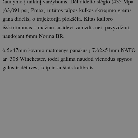
šaudymo į taikinį varžyboms. Dėl didelio slėgio (435 Mpa
(63,091 psi) Pmax) ir tūtos talpos kulkos skriejimo greitis
gana didelis, o trajektorija plokščia. Kitas kalibro
išskirtinumas – mažiau susidėvi vamzdis nei, pavyzdžiui,
naudojant 6mm Norma BR.
6.5×47mm šovinio matmenys panašūs į 7.62×51mm NATO
ar .308 Winchester, todėl galima naudoti vienodus spynos
galus ir dėtuves, kaip ir su šiais kalibrais.