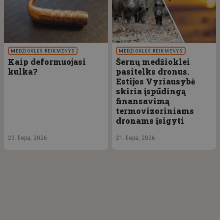
MEDŽIOKLĖS REIKMENYS
MEDŽIOKLĖS REIKMENYS
Kaip deformuojasi
Šernų medžioklei
kulka?
pasitelks dronus.
Estijos Vyriausybė
skiria įspūdingą
finansavimą
termovizoriniams
dronams įsigyti
23. liepa, 2026
21. liepa, 2026