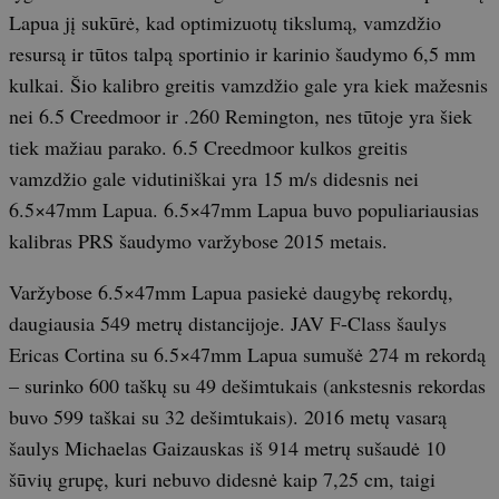
Lapua jį sukūrė, kad optimizuotų tikslumą, vamzdžio
resursą ir tūtos talpą sportinio ir karinio šaudymo 6,5 mm
kulkai. Šio kalibro greitis vamzdžio gale yra kiek mažesnis
nei 6.5 Creedmoor ir .260 Remington, nes tūtoje yra šiek
tiek mažiau parako. 6.5 Creedmoor kulkos greitis
vamzdžio gale vidutiniškai yra 15 m/s didesnis nei
6.5×47mm Lapua. 6.5×47mm Lapua buvo populiariausias
kalibras PRS šaudymo varžybose 2015 metais.
Varžybose 6.5×47mm Lapua pasiekė daugybę rekordų,
daugiausia 549 metrų distancijoje. JAV F-Class šaulys
Ericas Cortina su 6.5×47mm Lapua sumušė 274 m rekordą
– surinko 600 taškų su 49 dešimtukais (ankstesnis rekordas
buvo 599 taškai su 32 dešimtukais). 2016 metų vasarą
šaulys Michaelas Gaizauskas iš 914 metrų sušaudė 10
šūvių grupę, kuri nebuvo didesnė kaip 7,25 cm, taigi