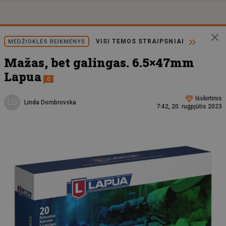
VISI TEMOS STRAIPSNIAI
MEDŽIOKLĖS REIKMENYS
Mažas, bet galingas. 6.5×47mm
Lapua
0
Išskirtinis
LD
Linda Dombrovska
7:42, 20. rugpjūtis 2023