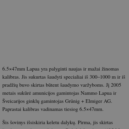
6.5×47mm Lapua yra palyginti naujas ir mažai žinomas
kalibras. Jis sukurtas šaudyti specialiai iš 300–1000 m ir iš
pradžių buvo skirtas būtent šaudymo varžyboms. Jį 2005
metais sukūrė amunicijos gamintojas Nammo Lapua ir
Šveicarijos ginklų gamintojas Grünig + Elmiger AG.
Paprastai kalibras vadinamas tiesiog 6.5×47mm.
Šis šovinys išsiskiria keletu dalykų. Pirma, jis skirtas