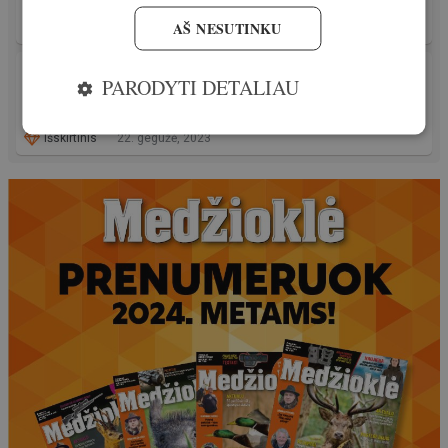
AŠ NESUTINKU
Išskirtinis
22. gegužė, 2023
MEDŽIOKLĖS REIKMENYS
PARODYTI DETALIAU
Švino šratų draudimas – visoje Europos
Sąjungoje!
Išskirtinis
22. gegužė, 2023