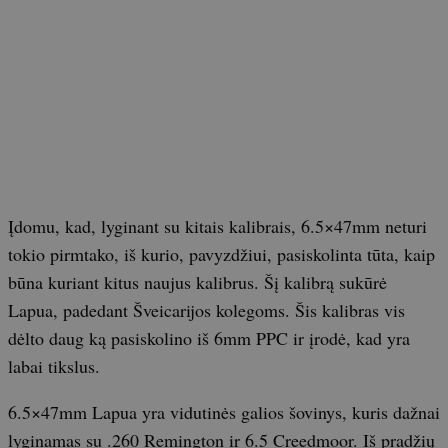
Įdomu, kad, lyginant su kitais kalibrais, 6.5×47mm neturi
tokio pirmtako, iš kurio, pavyzdžiui, pasiskolinta tūta, kaip
būna kuriant kitus naujus kalibrus. Šį kalibrą sukūrė
Lapua, padedant Šveicarijos kolegoms. Šis kalibras vis
dėlto daug ką pasiskolino iš 6mm PPC ir įrodė, kad yra
labai tikslus.
6.5×47mm Lapua yra vidutinės galios šovinys, kuris dažnai
lyginamas su .260 Remington ir 6.5 Creedmoor. Iš pradžių