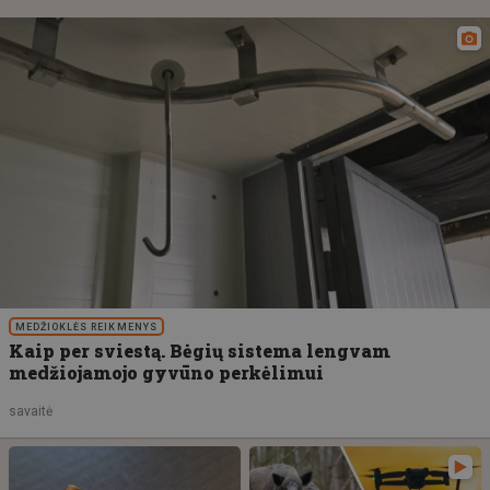
MEDŽIOKLĖS REIKMENYS
Kaip per sviestą. Bėgių sistema lengvam
medžiojamojo gyvūno perkėlimui
savaitė