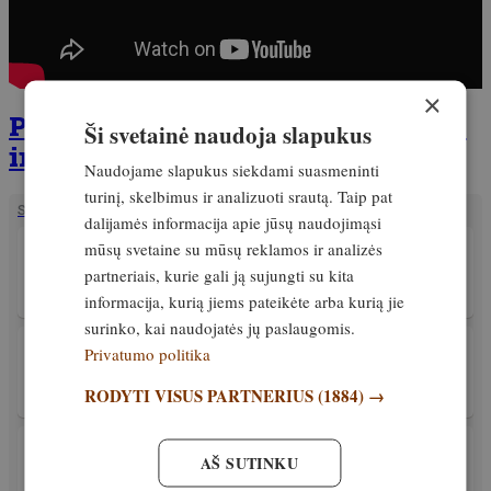
×
Prenumeruokite žurnalą tiesiogiai
Ši svetainė naudoja slapukus
internetu!
Naudojame slapukus siekdami suasmeninti
turinį, skelbimus ir analizuoti srautą. Taip pat
SUSIJĘ STRAIPSNIAI
dalijamės informacija apie jūsų naudojimąsi
mūsų svetaine su mūsų reklamos ir analizės
PATIRTIS
Maksimalus kulkos nuotolis ir efektyvumas
partneriais, kurie gali ją sujungti su kita
informacija, kurią jiems pateikėte arba kurią jie
Išskirtinis
3. rugpjūtis, 2023
surinko, kai naudojatės jų paslaugomis.
PATIRTIS
Privatumo politika
Tyrimas. Kiek efektyvi bešvinė amunicija?
RODYTI VISUS PARTNERIUS
(1884) →
Išskirtinis
7. liepa, 2023
MEDŽIOKLĖS REIKMENYS
AŠ SUTINKU
TOP 5. Geriausi kalibrai tolimajam šaudymui
2023-iaisiais