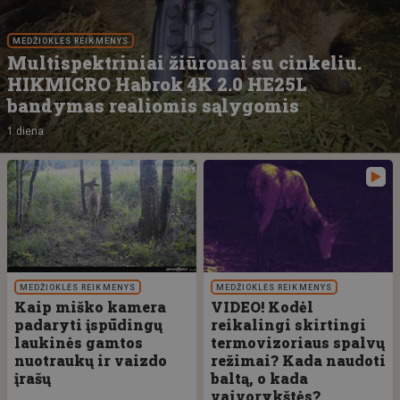
MEDŽIOKLĖS REIKMENYS
Multispektriniai žiūronai su cinkeliu.
HIKMICRO Habrok 4K 2.0 HE25L
bandymas realiomis sąlygomis
1 diena
MEDŽIOKLĖS REIKMENYS
MEDŽIOKLĖS REIKMENYS
Kaip miško kamera
VIDEO! Kodėl
padaryti įspūdingų
reikalingi skirtingi
laukinės gamtos
termovizoriaus spalvų
nuotraukų ir vaizdo
režimai? Kada naudoti
įrašų
baltą, o kada
vaivorykštės?