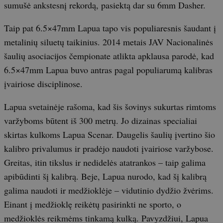
sumušė ankstesnį rekordą, pasiektą dar su 6mm Dasher.
Taip pat 6.5×47mm Lapua tapo vis populiaresnis šaudant į
metalinių siluetų taikinius. 2014 metais JAV Nacionalinės
šaulių asociacijos čempionate atlikta apklausa parodė, kad
6.5×47mm Lapua buvo antras pagal populiarumą kalibras
įvairiose disciplinose.
Lapua svetainėje rašoma, kad šis šovinys sukurtas rimtoms
varžyboms būtent iš 300 metrų. Jo dizainas specialiai
skirtas kulkoms Lapua Scenar. Daugelis šaulių įvertino šio
kalibro privalumus ir pradėjo naudoti įvairiose varžybose.
Greitas, itin tikslus ir nedidelės atatrankos – taip galima
apibūdinti šį kalibrą. Beje, Lapua nurodo, kad šį kalibrą
galima naudoti ir medžioklėje – vidutinio dydžio žvėrims.
Einant į medžioklę reikėtų pasirinkti ne sporto, o
medžioklės reikmėms tinkamą kulką. Pavyzdžiui, Lapua