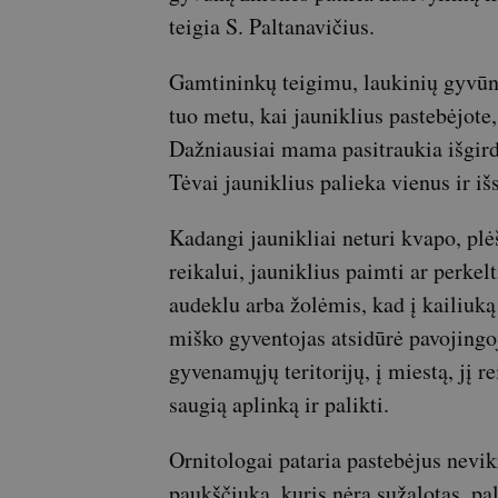
teigia S. Paltanavičius.
Gamtininkų teigimu, laukinių gyvūnų 
tuo metu, kai jauniklius pastebėjote, 
Dažniausiai mama pasitraukia išgird
Tėvai jauniklius palieka vienus ir iš
Kadangi jaunikliai neturi kvapo, plėš
reikalui, jauniklius paimti ar perkel
audeklu arba žolėmis, kad į kailiuk
miško gyventojas atsidūrė pavojingoje
gyvenamųjų teritorijų, į miestą, jį r
saugią aplinką ir palikti.
Ornitologai pataria pastebėjus nevik
paukščiuką, kuris nėra sužalotas, pali