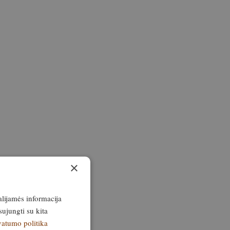
×
alijamės informacija
sujungti su kita
vatumo politika