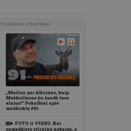
PULIARIAUSI STRAIPSNIAI
„Mačiau per žiūronus, kaip
Meškučiuose jie šaudė tuos
elnius!“ Pokalbiai apie
medžioklę #91
FOTO ir VIDEO. Kai
sumedžioto stirnino nebaisu, o