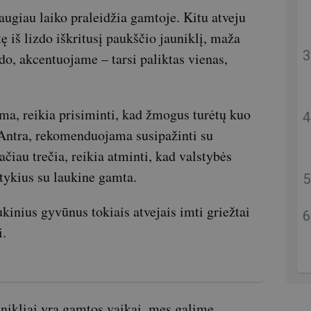
augiau laiko praleidžia gamtoje. Kitu atveju
ę iš lizdo iškritusį paukščio jauniklį, maža
rodo, akcentuojame – tarsi paliktas vienas,
irma, reikia prisiminti, kad žmogus turėtų kuo
. Antra, rekomenduojama susipažinti su
čiau trečia, reikia atminti, kad valstybės
ntykius su laukine gamta.
inius gyvūnus tokiais atvejais imti griežtai
i.
nikliai yra gamtos vaikai, mes galime