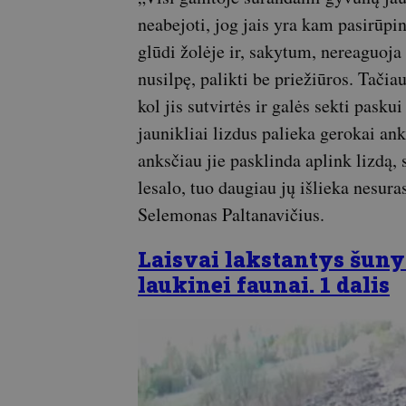
neabejoti, jog jais yra kam pasirūpi
glūdi žolėje ir, sakytum, nereaguoja
nusilpę, palikti be priežiūros. Tačia
kol jis sutvirtės ir galės sekti pasku
jaunikliai lizdus palieka gerokai anks
anksčiau jie pasklinda aplink lizdą, 
lesalo, tuo daugiau jų išlieka nesura
Selemonas Paltanavičius.
Laisvai lakstantys šunys
laukinei faunai. 1 dalis