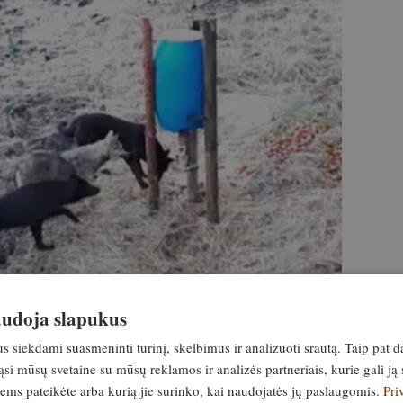
naudoja slapukus
siekdami suasmeninti turinį, skelbimus ir analizuoti srautą. Taip pat d
si mūsų svetaine su mūsų reklamos ir analizės partneriais, kurie gali ją 
jiems pateikėte arba kurią jie surinko, kai naudojatės jų paslaugomis.
Pri