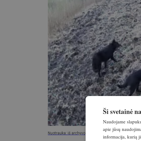
Ši svetainė 
Naudojame slapukus 
apie jūsų naudojimą
Nuotrauka: iš archyvo
informacija, kurią 