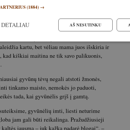
 priminsime, kad stirnų ir kiškių mažyliai
PARTNERIUS
(1884) →
ūralių gynybos priemonių, apsaugančių jaunus
 DETALIAU
AŠ NESUTINKU
jauniklius žolėje ir grįžta tik pamaitinti.
leidžia kartu, bet vėliau mama juos išskiria ir
 kad kiškiai maitina ne tik savo palikuonis,
.
iausiai gyvūnų tėvų negali atstoti žmonės,
inti tinkamo maisto, nemokės jo paduoti,
eikės tada, kai gyvūnėlis grįš į gamtą.
uteiksime, gyvūnėlių imti, liesti neturime
 globa jam gali būti reikalinga. Pražudžiusieji
 kaltės jausmą – juk kažką padarė blogai“, –