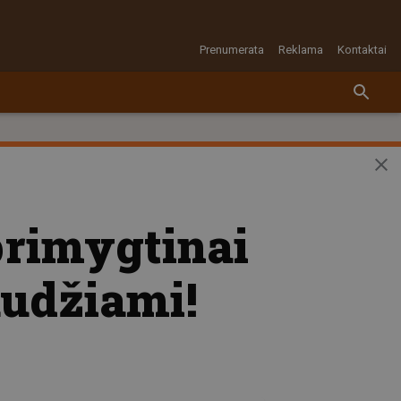
Prenumerata
Reklama
Kontaktai
 primygtinai
audžiami!