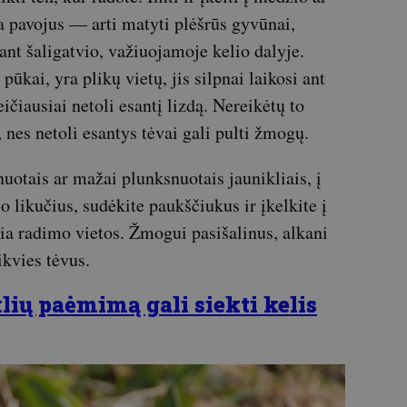
a pavojus — arti matyti plėšrūs gyvūnai,
 ant šaligatvio, važiuojamoje kelio dalyje.
ūkai, yra plikų vietų, jis silpnai laikosi ant
eičiausiai netoli esantį lizdą. Nereikėtų to
, nes netoli esantys tėvai gali pulti žmogų.
nuotais ar mažai plunksnuotais jaunikliais, į
o likučius, sudėkite paukščiukus ir įkelkite į
ia radimo vietos. Žmogui pasišalinus, alkani
ikvies tėvus.
ių paėmimą gali siekti kelis