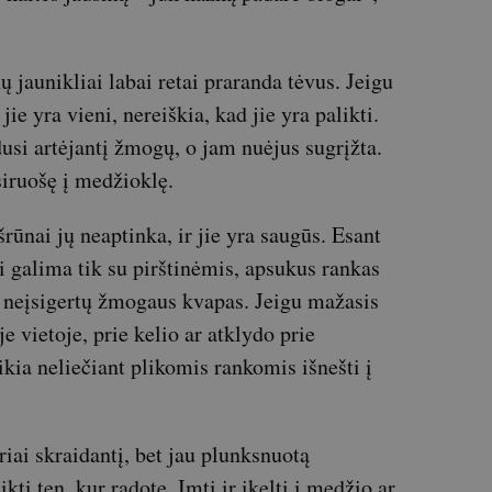
jaunikliai labai retai praranda tėvus. Jeigu
jie yra vieni, nereiškia, kad jie yra palikti.
usi artėjantį žmogų, o jam nuėjus sugrįžta.
siruošę į medžioklę.
rūnai jų neaptinka, ir jie yra saugūs. Esant
ti galima tik su pirštinėmis, apsukus rankas
ą neįsigertų žmogaus kvapas. Jeigu mažasis
 vietoje, prie kelio ar atklydo prie
eikia neliečiant plikomis rankomis išnešti į
riai skraidantį, bet jau plunksnuotą
kti ten, kur radote. Imti ir įkelti į medžio ar