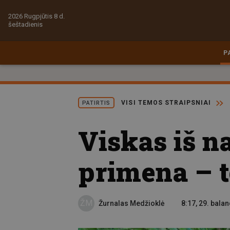
2026 Rugpjūtis 8 d.
šeštadienis
P
VISI TEMOS STRAIPSNIAI
PATIRTIS
Viskas iš n
primena – t
ŽM
Žurnalas Medžioklė
8:17, 29. bala