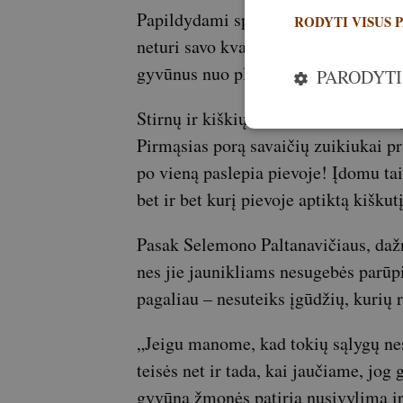
Papildydami specialisto pasakojimą,
RODYTI VISUS 
neturi savo kvapo. Tai viena iš nat
gyvūnus nuo plėšrūnų dėmesio.
PARODYTI
Stirnų ir kiškių patelės palieka savo 
Pirmąsias porą savaičių zuikiukai pra
po vieną paslepia pievoje! Įdomu tai,
bet ir bet kurį pievoje aptiktą kiškutį
Pasak Selemono Paltanavičiaus, dažn
nes jie jaunikliams nesugebės parūp
pagaliau – nesuteiks įgūdžių, kurių r
„Jeigu manome, kad tokių sąlygų nes
teisės net ir tada, kai jaučiame, jog
gyvūną žmonės patiria nusivylimą ir