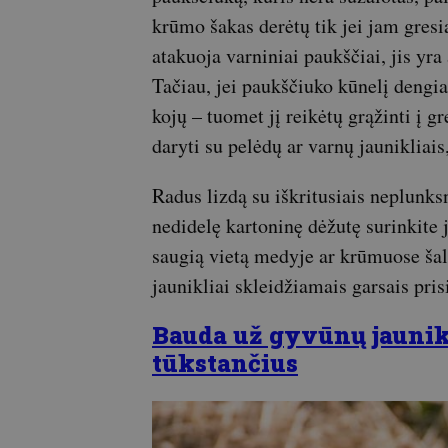
krūmo šakas derėtų tik jei jam gresi
atakuoja varniniai paukščiai, jis yra
Tačiau, jei paukščiuko kūnelį dengia p
kojų – tuomet jį reikėtų grąžinti į gr
daryti su pelėdų ar varnų jaunikliais
Radus lizdą su iškritusiais neplunks
nedidelę kartoninę dėžutę surinkite j
saugią vietą medyje ar krūmuose šal
jaunikliai skleidžiamais garsais pris
Bauda už gyvūnų jaunikl
tūkstančius