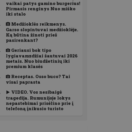
vaikai patys gamino burgerius!
Pirmasis renginys Nuo miško
iki stalo
Medžioklės reikmenys.
Garso slopintuvai medžioklėje.
Ką būtina žinoti prieš
pasirenkant?
Geriausi bok tipo
lygiavamzdžiai šautuvai 2026
metais. Nuo biudžetinių iki
premium klasės
Receptas. Osso buco? Tai
visai paprasta
VIDEO. Vos nesibaigė
tragedija. Rumunijoje lokys
nepastebimai prisėlino prie į
telefoną įnikusio turisto