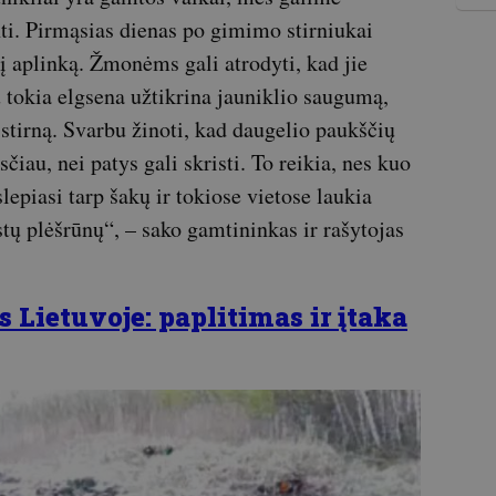
nti. Pirmąsias dienas po gimimo stirniukai
 į aplinką. Žmonėms gali atrodyti, kad jie
u tokia elgsena užtikrina jauniklio saugumą,
i stirną. Svarbu žinoti, kad daugelio paukščių
čiau, nei patys gali skristi. To reikia, nes kuo
slepiasi tarp šakų ir tokiose vietose laukia
stų plėšrūnų“, – sako gamtininkas ir rašytojas
 Lietuvoje: paplitimas ir įtaka