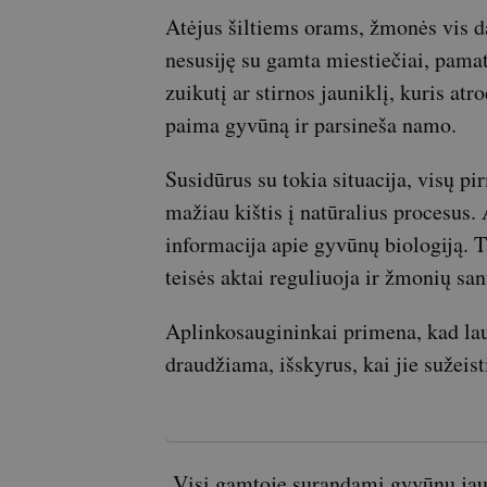
Atėjus šiltiems orams, žmonės vis d
nesusiję su gamta miestiečiai, pamat
zuikutį ar stirnos jauniklį, kuris at
paima gyvūną ir parsineša namo.
Susidūrus su tokia situacija, visų p
mažiau kištis į natūralius procesus
informacija apie gyvūnų biologiją. Ta
teisės aktai reguliuoja ir žmonių sa
Aplinkosaugininkai primena, kad lauk
draudžiama, išskyrus, kai jie sužeist
„Visi gamtoje surandami gyvūnų jau