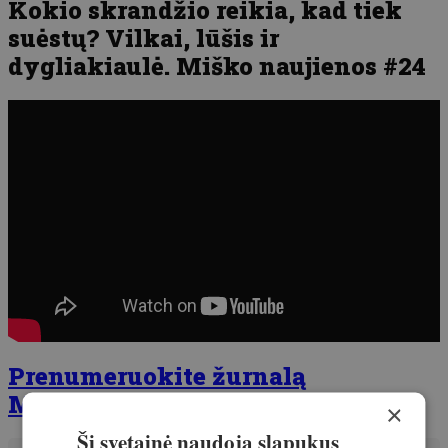
Kokio skrandžio reikia, kad tiek
suėstų? Vilkai, lūšis ir
dygliakiaulė. Miško naujienos #24
Prenumeruokite žurnalą
Medžioklė!
×
Ši svetainė naudoja slapukus