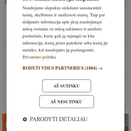
SUSIJĘ STRAIPSNIAI
Naudojame slapukus siekdami suasmeninti
PATIRTIS
turinį, skelbimus ir analizuoti srautą. Taip pat
Užbaigiant dar vieną lokių monitoringo
dalijamės informacija apie jūsų naudojimąsi
laikotarpį, Latvijos mokslininkai praneša
mūsų svetaine su mūsų reklamos ir analizės
apie reikšmingą populiacijos augimą
partneriais, kurie gali ją sujungti su kita
Išskirtinis
17. kovas, 2026
informacija, kurią jiems pateikėte arba kurią jie
surinko, kai naudojatės jų paslaugomis.
PATIRTIS
Maudynės durpyno griovyje ir susitikimas su
Privatumo politika
žilu kuiliu
RODYTI VISUS PARTNERIUS
(1884) →
Išskirtinis
15. kovas, 2026
PATIRTIS
AŠ SUTINKU
Pėdsekystė gamtoje. Kaip atskirti skirtingų
gyvūnų pėdsakus
AŠ NESUTINKU
Išskirtinis
9. sausis, 2026
PARODYTI DETALIAU