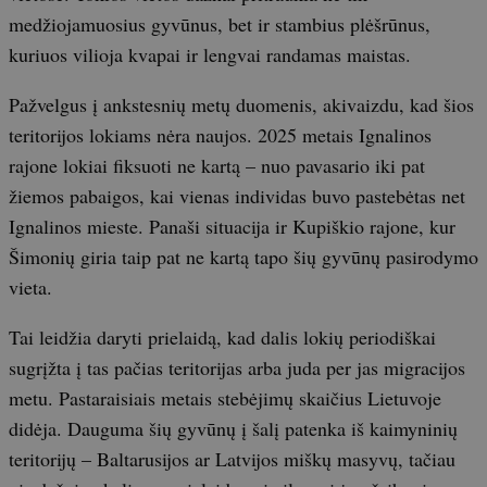
medžiojamuosius gyvūnus, bet ir stambius plėšrūnus,
kuriuos vilioja kvapai ir lengvai randamas maistas.
Pažvelgus į ankstesnių metų duomenis, akivaizdu, kad šios
teritorijos lokiams nėra naujos. 2025 metais Ignalinos
rajone lokiai fiksuoti ne kartą – nuo pavasario iki pat
žiemos pabaigos, kai vienas individas buvo pastebėtas net
Ignalinos mieste. Panaši situacija ir Kupiškio rajone, kur
Šimonių giria taip pat ne kartą tapo šių gyvūnų pasirodymo
vieta.
Tai leidžia daryti prielaidą, kad dalis lokių periodiškai
sugrįžta į tas pačias teritorijas arba juda per jas migracijos
metu. Pastaraisiais metais stebėjimų skaičius Lietuvoje
didėja. Dauguma šių gyvūnų į šalį patenka iš kaimyninių
teritorijų – Baltarusijos ar Latvijos miškų masyvų, tačiau