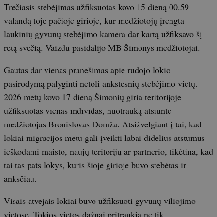
Trečiasis stebėjimas
užfiksuotas kovo 15 dieną 00.59
valandą toje pačioje girioje, kur medžiotojų įrengta
laukinių gyvūnų stebėjimo kamera dar kartą užfiksavo šį
retą svečią. Vaizdu pasidalijo MB Šimonys medžiotojai.
Gautas dar vienas pranešimas apie rudojo lokio
pasirodymą palyginti netoli ankstesnių stebėjimo vietų.
2026 metų kovo 17 dieną Šimonių giria teritorijoje
užfiksuotas vienas individas, nuotrauką atsiuntė
medžiotojas Bronislovas Domža. Atsižvelgiant į tai, kad
lokiai migracijos metu gali įveikti labai didelius atstumus
ieškodami maisto, naujų teritorijų ar partnerio, tikėtina, kad
tai tas pats lokys, kuris šioje girioje buvo stebėtas ir
anksčiau.
Visais atvejais lokiai buvo užfiksuoti gyvūnų viliojimo
vietose. Tokios vietos dažnai pritraukia ne tik