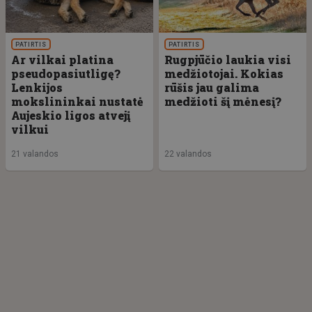
PATIRTIS
PATIRTIS
Ar vilkai platina
Rugpjūčio laukia visi
pseudopasiutligę?
medžiotojai. Kokias
Lenkijos
rūšis jau galima
mokslininkai nustatė
medžioti šį mėnesį?
Aujeskio ligos atvejį
vilkui
21 valandos
22 valandos