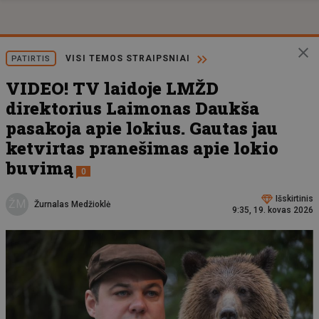
VISI TEMOS STRAIPSNIAI
PATIRTIS
VIDEO! TV laidoje LMŽD
direktorius Laimonas Daukša
pasakoja apie lokius. Gautas jau
ketvirtas pranešimas apie lokio
buvimą
0
Išskirtinis
ŽM
Žurnalas Medžioklė
9:35, 19. kovas 2026