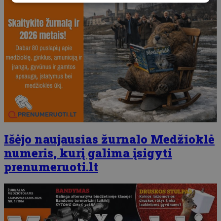
Išėjo naujausias žurnalo Medžioklė
numeris, kurį galima įsigyti
prenumeruoti.lt