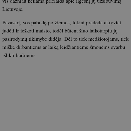
vis dažniau keliama prielaida apie ilgesnį jų užsibuvimą
Lietuvoje.
Pavasarį, vos pabudę po žiemos, lokiai pradeda aktyviai
judėti ir ieškoti maisto, todėl būtent šiuo laikotarpiu jų
pasirodymų tikimybė didėja. Dėl to tiek medžiotojams, tiek
miške dirbantiems ar laiką leidžiantiems žmonėms svarbu
išlikti budriems.