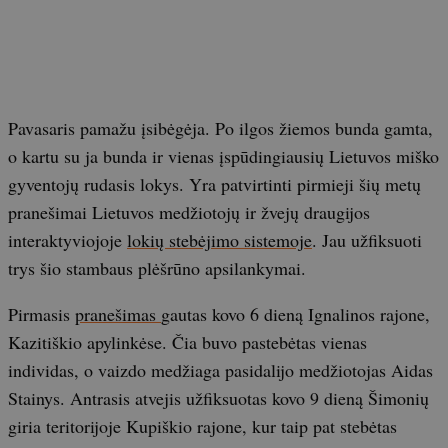
Pavasaris pamažu įsibėgėja. Po ilgos žiemos bunda gamta,
o kartu su ja bunda ir vienas įspūdingiausių Lietuvos miško
gyventojų rudasis lokys. Yra patvirtinti pirmieji šių metų
pranešimai Lietuvos medžiotojų ir žvejų draugijos
interaktyviojoje
lokių stebėjimo sistemoje
. Jau užfiksuoti
trys šio stambaus plėšrūno apsilankymai.
Pirmasis
pranešimas
gautas kovo 6 dieną Ignalinos rajone,
Kazitiškio apylinkėse. Čia buvo pastebėtas vienas
individas, o vaizdo medžiaga pasidalijo medžiotojas Aidas
Stainys. Antrasis atvejis užfiksuotas kovo 9 dieną Šimonių
giria teritorijoje Kupiškio rajone, kur taip pat stebėtas