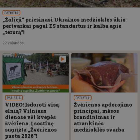
PATIRTIS
„Žalieji“ priešinasi Ukrainos medžioklės ūkio
pertvarkai pagal ES standartus ir kalba apie
„terorą“!
22 valandos
PATIRTIS
PATIRTIS
VIDEO! Išdoroti visą
Žvėrienos apdorojimo
elnią? Vilniaus
principai, mėsos
dienose vėl kvepės
brandinimas ir
žvėriena. Į sostinę
atrankinės
sugrįžta „Žvėrienos
medžioklės svarba
puota 2026“!