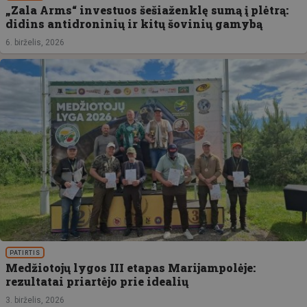
„Zala Arms“ investuos šešiaženklę sumą į plėtrą:
didins antidroninių ir kitų šovinių gamybą
6. birželis, 2026
PATIRTIS
Medžiotojų lygos III etapas Marijampolėje:
rezultatai priartėjo prie idealių
3. birželis, 2026