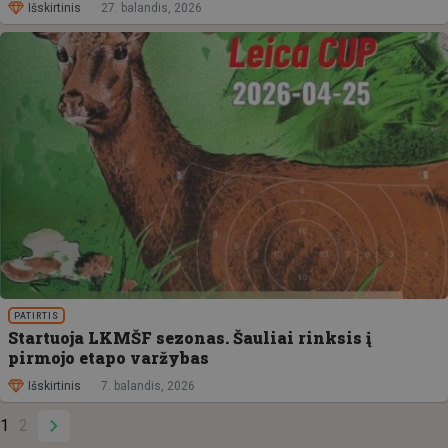
Išskirtinis
27. balandis, 2026
PATIRTIS
Startuoja LKMŠF sezonas. Šauliai rinksis į
pirmojo etapo varžybas
Išskirtinis
7. balandis, 2026
1
2