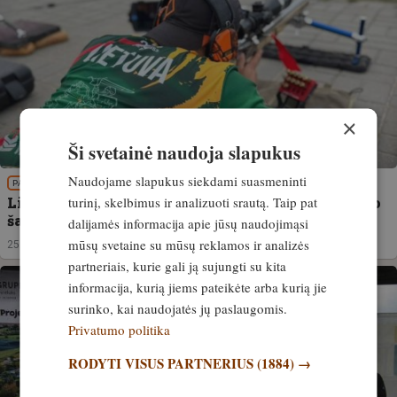
×
Ši svetainė naudoja slapukus
Naudojame slapukus siekdami suasmeninti
PATIRTIS
turinį, skelbimus ir analizuoti srautą. Taip pat
Lietuviai triumfavo Lenkijoje vykusiose tolimojo
šaudymo varžybose
dalijamės informacija apie jūsų naudojimąsi
mūsų svetaine su mūsų reklamos ir analizės
25. birželis, 2026
partneriais, kurie gali ją sujungti su kita
informacija, kurią jiems pateikėte arba kurią jie
surinko, kai naudojatės jų paslaugomis.
Privatumo politika
RODYTI VISUS PARTNERIUS
(1884) →