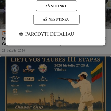
AŠ SUTINKU
AŠ NESUTINKU
PARODYTI DETALIAU
PATIRTIS
Didžiuojamės! Lietuvos šauliai triumfavo FITASC
Grand Prix of Estonia varžybose
23. birželis, 2026