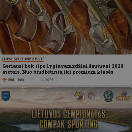
MEDŽIOKLĖS REIKMENYS
Geriausi bok tipo lygiavamzdžiai šautuvai 2026
metais. Nuo biudžetinių iki premium klasės
Išskirtinis
11. liepa, 2026