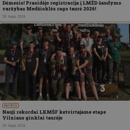
Dėmesio! Prasidėjo registracija į LMŽD šaudymo
varžybas Medžioklės rago taurė 2026!
28. liepa, 2026
PATIRTIS
Nauji rekordai LKMŠF ketvirtajame etape
Vilniaus ginklai taurėje
20. liepa, 2026