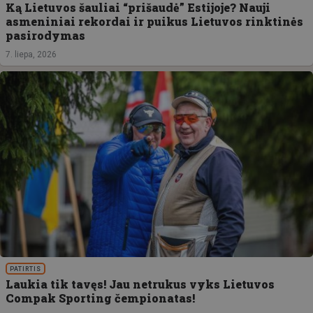
Ką Lietuvos šauliai “prišaudė” Estijoje? Nauji
asmeniniai rekordai ir puikus Lietuvos rinktinės
pasirodymas
7. liepa, 2026
PATIRTIS
Laukia tik tavęs! Jau netrukus vyks Lietuvos
Compak Sporting čempionatas!