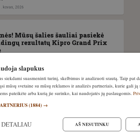
1. kovas, 2026
mės! Mūsų šalies šauliai pasiekė
ūdingų rezultatų Kipro Grand Prix
e
0. kovas, 2026
naudoja slapukus
siekdami suasmeninti turinį, skelbimus ir analizuoti srautą. Taip pat d
si mūsų svetaine su mūsų reklamos ir analizės partneriais, kurie gali ją 
aubas – atatranka! Kaip su juo
jiems pateikėte arba kurią jie surinko, kai naudojatės jų paslaugomis.
Pri
PARTNERIUS
(1884) →
4. kovas, 2026
 DETALIAU
AŠ NESUTINKU
giasi. Šaulius kviečia pirmosios
 varžybos