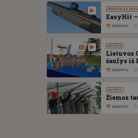
MEDŽIOKLĖS REIK
EasyHit 
Išskirtinis
3.
PATIRTIS
Lietuvos 
šaulys iš 
Išskirtinis
2
PATIRTIS
Žiemos ta
Išskirtinis
1