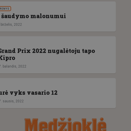
MENYS
– šaudymo malonumui
 birželis, 2022
Grand Prix 2022 nugalėtoju tapo
Kipro
7. balandis, 2022
urė vyks vasario 12
7. sausis, 2022