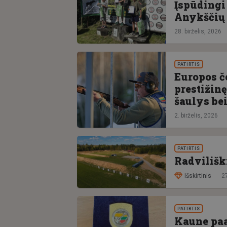
Įspūdingi
Anykščių 
28. birželis, 2026
PATIRTIS
Europos č
prestižinę
šaulys be
2. birželis, 2026
PATIRTIS
Radvilišk
Išskirtinis
2
PATIRTIS
Kaune paa