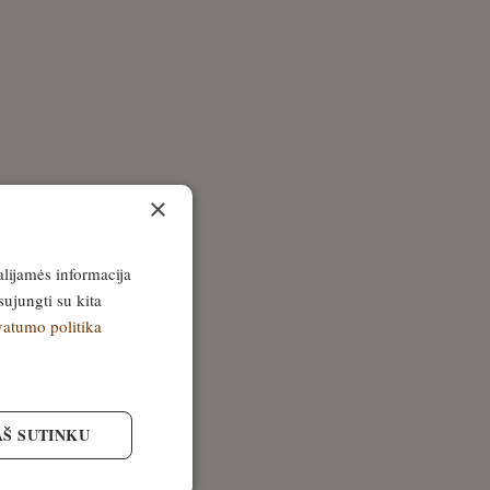
×
alijamės informacija
sujungti su kita
vatumo politika
AŠ SUTINKU