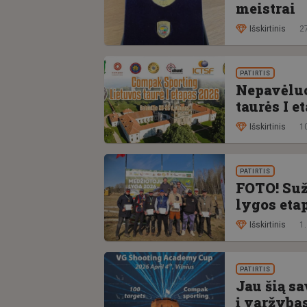
meistrai
Išskirtinis
2
PATIRTIS
Nepavėluo
taurės I e
Išskirtinis
1
PATIRTIS
FOTO! Suž
lygos eta
Išskirtinis
1
PATIRTIS
Jau šią s
į varžybas