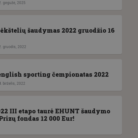
2. gegužė, 2025
lėkštelių šaudymas 2022 gruodžio 16
2. gruodis, 2022
english sporting čempionatas 2022
. birželis, 2022
2 III etapo taurė EHUNT šaudymo
Prizų fondas 12 000 Eur!