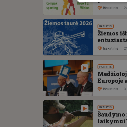
Išskirtinis
2
PATIRTIS
Žiemos i
entuziast
Išskirtinis
2
PATIRTIS
Medžiotoj
Europoje 
Išskirtinis
3.
PATIRTIS
Šaudymo į
laikymui