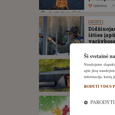
Išskirtinis
3
PATIRTIS
Didžiuoja
išties įsp
varžybos
Išskirtinis
3
Ši svetainė 
Naudojame slapukus 
PATIRTIS
apie jūsų naudojimą
Baisusis b
informacija, kurią 
kovoti?
RODYTI VISUS 
Išskirtinis
1
PARODYTI
PATIRTIS
Žiema bai
pavasario