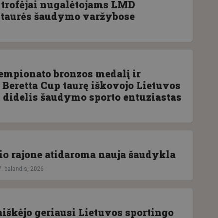
 trofėjai nugalėtojams LMD
taurės šaudymo varžybose
empionato bronzos medalį ir
 Beretta Cup taurę iškovojo Lietuvos
i didelis šaudymo sporto entuziastas
io rajone atidaroma nauja šaudykla
7. balandis, 2026
iškėjo geriausi Lietuvos sportingo