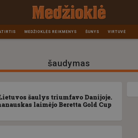
ATIRTIS
MEDŽIOKLĖS REIKMENYS
ŠUNYS
VIRTUVĖ
šaudymas
Lietuvos šaulys triumfavo Danijoje.
anauskas laimėjo Beretta Gold Cup