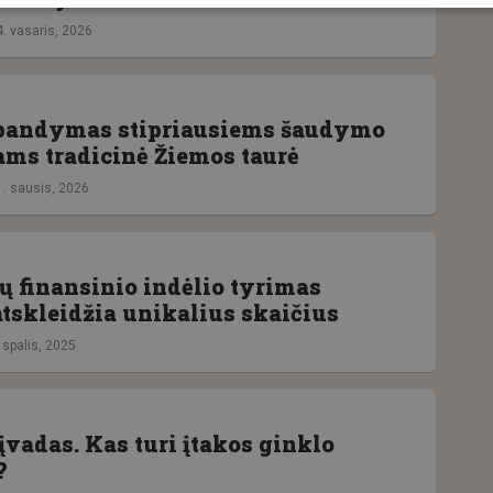
4. vasaris, 2026
šbandymas stipriausiems šaudymo
ams tradicinė Žiemos taurė
1. sausis, 2026
ų finansinio indėlio tyrimas
atskleidžia unikalius skaičius
 spalis, 2025
vadas. Kas turi įtakos ginklo
?