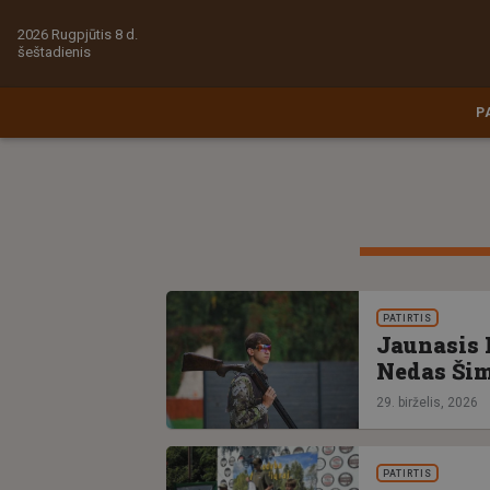
2026 Rugpjūtis 8 d.
šeštadienis
P
PATIRTIS
Jaunasis 
Nedas Šim
29. birželis, 2026
PATIRTIS