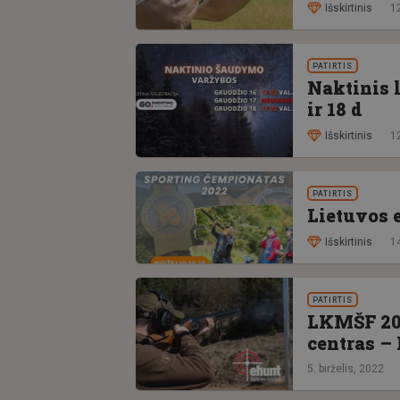
Išskirtinis
1
PATIRTIS
Naktinis 
ir 18 d
Išskirtinis
1
PATIRTIS
Lietuvos 
Išskirtinis
14
PATIRTIS
LKMŠF 202
centras – 
5. birželis, 2022