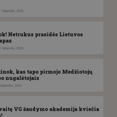
7. balandis, 2026
k! Netrukus prasidės Lietuvos
tapas
0. balandis, 2026
inok, kas tapo pirmojo Medžiotojų
po nugalėtojais
. balandis, 2026
avaitę VG šaudymo akademija kviečia
!