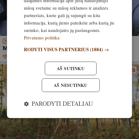
dalijamės informacija apie jūsų naudojimąsi
mūsų svetaine su mūsų reklamos ir analizės
partneriais, kurie gali ją sujungti su kita
informacija, kurią jiems pateikėte arba kurią jie
surinko, kai naudojatės jų paslaugomis.
Privatumo politika
PATIRTIS
Maksimalus kulkos nuotolis ir efektyvumas
RODYTI VISUS PARTNERIUS
(1884) →
Išskirtinis
3. rugpjūtis, 2023
AŠ SUTINKU
AŠ NESUTINKU
PARODYTI DETALIAU