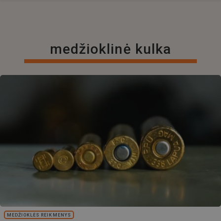
medžioklinė kulka
MEDŽIOKLĖS REIKMENYS