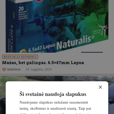
MEDŽIOKLĖS REIKMENYS
Mažas, bet galingas. 6.5×47mm Lapua
Išskirtinis
20. rugpjūtis, 2023
×
Ši svetainė naudoja slapukus
Naudojame slapukus siekdami suasmeninti
turinį, skelbimus ir analizuoti srautą. Taip pat