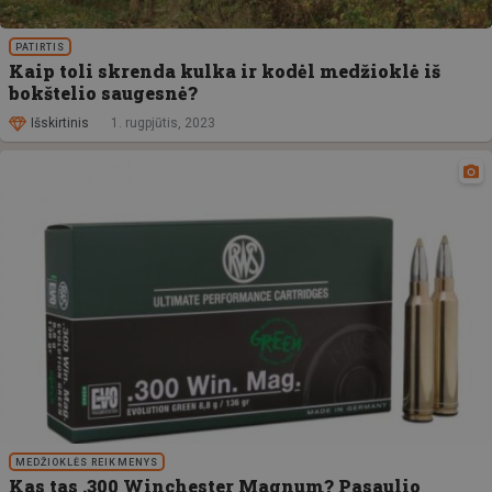
PATIRTIS
Kaip toli skrenda kulka ir kodėl medžioklė iš
bokštelio saugesnė?
Išskirtinis
1. rugpjūtis, 2023
MEDŽIOKLĖS REIKMENYS
Kas tas .300 Winchester Magnum? Pasaulio