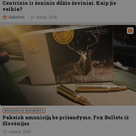
Centrinio ir šoninio dūžio šoviniai. Kaip jie
veikia?
Išskirtinis
21. kovas, 2026
MEDŽIOKLĖS REIKMENYS
Pakeisk amuniciją be prišaudymo. Fox Bullets iš
Slovėnijos
12. vasaris, 2026