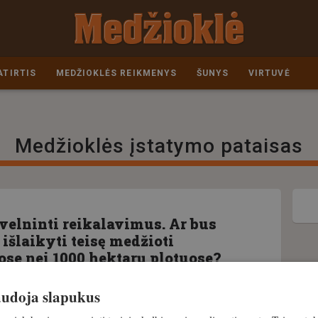
ATIRTIS
MEDŽIOKLĖS REIKMENYS
ŠUNYS
VIRTUVĖ
Medžioklės įstatymo pataisas
velninti reikalavimus. Ar bus
išlaikyti teisę medžioti
se nei 1000 hektarų plotuose?
naudoja slapukus