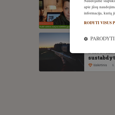
Naudojame slapukus 
PATIRTIS
apie jūsų naudojimą
Kodėl nak
informacija, kurią 
visuomen
RODYTI VISUS 
Išskirtinis
2
PARODYTI
PATIRTIS
Už naktin
balsavimas
sustabdyt
Išskirtinis
6