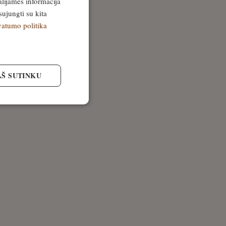
alijamės informacija
sujungti su kita
vatumo politika
AŠ SUTINKU