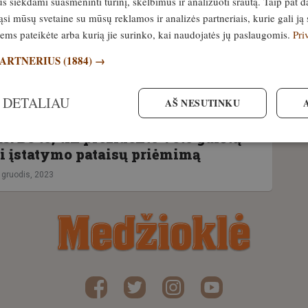
siekdami suasmeninti turinį, skelbimus ir analizuoti srautą. Taip pat d
si mūsų svetaine su mūsų reklamos ir analizės partneriais, kurie gali ją 
tinio matymo taikikliai gąsdina
jiems pateikėte arba kurią jie surinko, kai naudojatės jų paslaugomis.
Pri
ę?
PARTNERIUS
(1884) →
9. gruodis, 2023
 DETALIAU
AŠ NESUTINKU
ius taikiklius liko dar vienas
. Be to, tik prezidento veto galėtų
i įstatymo pataisų priėmimą
. gruodis, 2023