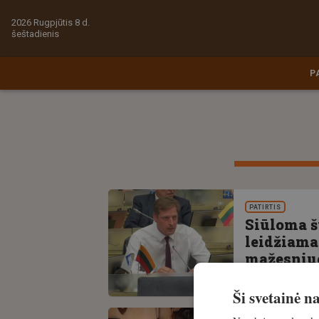
2026 Rugpjūtis 8 d.
šeštadienis
P
PATIRTIS
Siūloma š
leidžiama 
mažesniuo
5. gegužė, 2026
Ši svetainė 