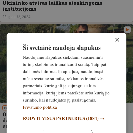
Ukininko atviras laiškas atsakingoms
institucijoms
28. gegužė, 2024
×
Ši svetainė naudoja slapukus
Naudojame slapukus siekdami suasmeninti
turinį, skelbimus ir analizuoti srautą. Taip pat
dalijamės informacija apie jūsų naudojimąsi
mūsų svetaine su mūsų reklamos ir analizės
partneriais, kurie gali ją sujungti su kita
informacija, kurią jiems pateikėte arba kurią jie
surinko, kai naudojatės jų paslaugomis.
Privatumo politika
PATIRTIS
Ūkininkas gauna leidimą sumedžioti vilką! Ar
RODYTI VISUS PARTNERIUS
(1884) →
dabar tai prasminga? Pokalbiai apie medžioklę
#67