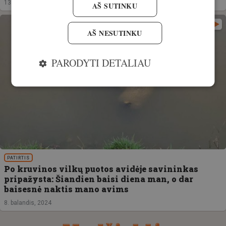
13. gegužė, 2024
AŠ SUTINKU
AŠ NESUTINKU
PARODYTI DETALIAU
PATIRTIS
Po kruvinos vilkų puotos avidėje savininkas
pripažysta: Šiandien baisi diena man, o dar
baisesnė naktis mano avims
8. balandis, 2024