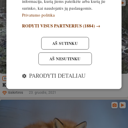
informacija, kurią jiems pateikėte arba kurią jie
surinko, kai naudojatės jų paslaugomis.
Privatumo politika
RODYTI VISUS PARTNERIUS
(1884) →
AŠ SUTINKU
AŠ NESUTINKU
PARODYTI DETALIAU
PATIRTIS
Kaip lapė šerykloje medžiojo
Išskirtinis
23. gruodis, 2021