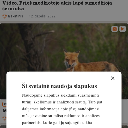
Video. Prieš medžiotojo akis lapė sumedžioja
šerniuka
Išskirtinis
12. birželis, 2022
×
Ši svetainė naudoja slapukus
Naudojame slapukus siekdami suasmeninti
turinį, skelbimus ir analizuoti srautą. Taip pat
PATIRTIS
dalijamės informacija apie jūsų naudojimąsi
Medžioklės svarbą lapių populiacijos sveikatai
mūsų svetaine su mūsų reklamos ir analizės
Išskirtinis
14. vasaris, 2022
partneriais, kurie gali ją sujungti su kita