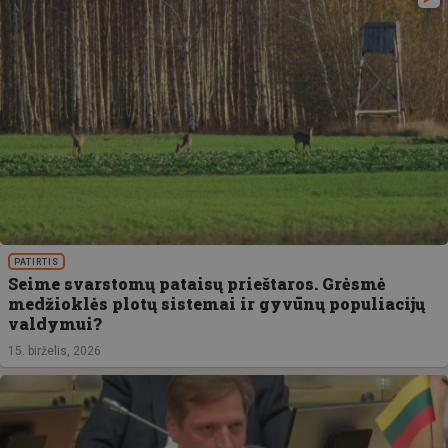
PATIRTIS
Seime svarstomų pataisų prieštaros. Grėsmė
medžioklės plotų sistemai ir gyvūnų populiacijų
valdymui?
15. birželis, 2026