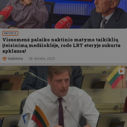
PATIRTIS
Visuomenė palaiko naktinio matymo taikiklių
įteisinimą medžioklėje, rodo LRT eteryje sukurta
apklausa!
Išskirtinis
28. birželis, 2023