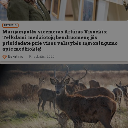
PATIRTIS
Marijampolės vicemeras Artūras Visockis:
Telkdami medžiotojų bendruomenę jūs
prisidedate prie visos valstybės sąmoningumo
apie medžioklę!
Išskirtinis
9. lapkritis, 2025