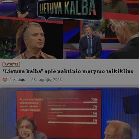
PATIRTIS
“Lietuva kalba” apie naktinio matymo taikiklius
Išskirtinis
28. rugsėjis, 2023