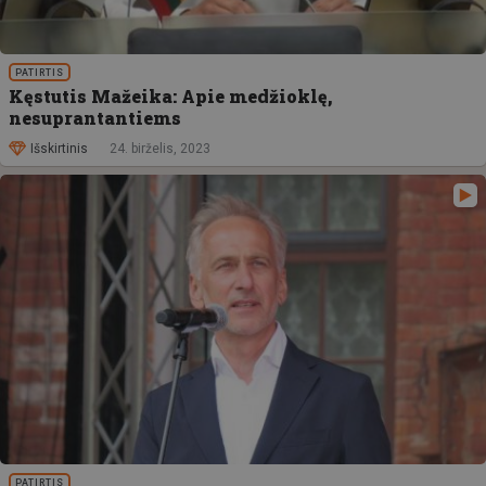
PATIRTIS
Kęstutis Mažeika: Apie medžioklę,
nesuprantantiems
Išskirtinis
24. birželis, 2023
PATIRTIS