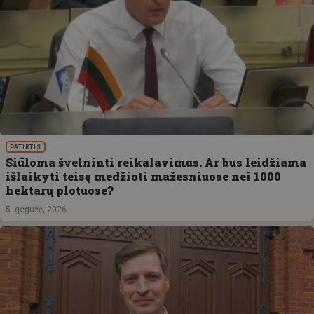
PATIRTIS
Siūloma švelninti reikalavimus. Ar bus leidžiama
išlaikyti teisę medžioti mažesniuose nei 1000
hektarų plotuose?
5. gegužė, 2026