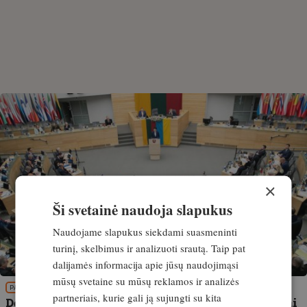
×
Ši svetainė naudoja slapukus
Naudojame slapukus siekdami suasmeninti
turinį, skelbimus ir analizuoti srautą. Taip pat
dalijamės informacija apie jūsų naudojimąsi
mūsų svetaine su mūsų reklamos ir analizės
PATIRTIS
partneriais, kurie gali ją sujungti su kita
Dėmesio! Seimas patikslino komitetų sudėtis. Tai