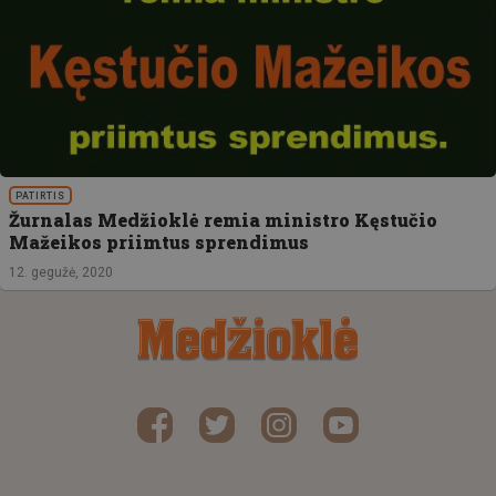
PATIRTIS
Žurnalas Medžioklė remia ministro Kęstučio
Mažeikos priimtus sprendimus
12. gegužė, 2020