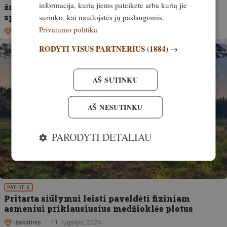
informacija, kurią jiems pateikėte arba kurią jie
žmonės, kurie priims medžioklės ūkiui svarbius
sprendimus
surinko, kai naudojatės jų paslaugomis.
Privatumo politika
Išskirtinis
21. lapkritis, 2024
RODYTI VISUS PARTNERIUS
(1884) →
AŠ SUTINKU
AŠ NESUTINKU
PARODYTI DETALIAU
PATIRTIS
Pritarta siūlymui leisti paveldėti fiziniam
asmeniui priklausiusius medžioklės plotus
Išskirtinis
11. rugsėjis, 2024