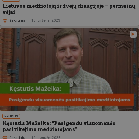
Lietuvos medžiotojų ir žvejų draugijoje – permainų
vėjai
Išskirtinis
13. birželis, 2023
PATIRTIS
Kęstutis Mažeika: “Pasigendu visuomenės
pasitikejimo medžiotojams”
Išskirtinis
16. gegužė, 2023