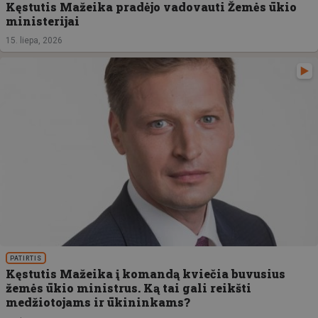
Kęstutis Mažeika pradėjo vadovauti Žemės ūkio
ministerijai
15. liepa, 2026
PATIRTIS
Kęstutis Mažeika į komandą kviečia buvusius
žemės ūkio ministrus. Ką tai gali reikšti
medžiotojams ir ūkininkams?