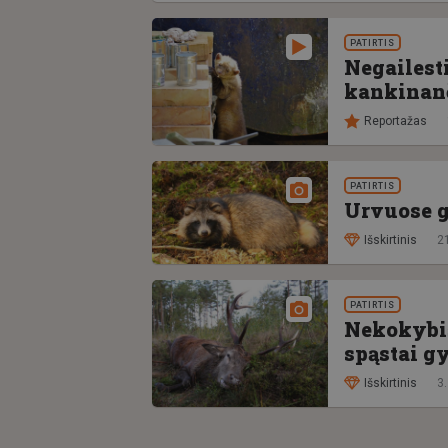
PATIRTIS
Negailesti
kankinan
Reportažas
PATIRTIS
Urvuose g
Išskirtinis
21
PATIRTIS
Nekokybiš
spąstai 
Išskirtinis
3