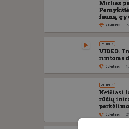
Mirties p
Pernykštė
fauną, gy
Išskirtinis
2
PATIRTIS
VIDEO. Tre
rimtoms 
Išskirtinis
1
PATIRTIS
Keičiasi 
rūšių intr
perkėlimo
Išskirtinis
2