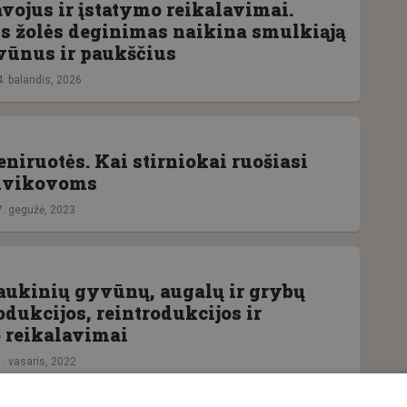
avojus ir įstatymo reikalavimai.
s žolės deginimas naikina smulkiąją
vūnus ir paukščius
4. balandis, 2026
niruotės. Kai stirniokai ruošiasi
dvikovoms
7. gegužė, 2023
laukinių gyvūnų, augalų ir grybų
odukcijos, reintrodukcijos ir
 reikalavimai
1. vasaris, 2022