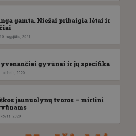
nga gamta. Niežai pribaigia lėtai ir
čiai
10. rugpjūtis, 2021
yvenančiai gyvūnai ir jų specifika
. birželis, 2020
kos jaunuolynų tvoros – mirtini
gyvūnams
. kovas, 2020