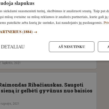
naudoja slapukus
nkiomis kojomis! Černobylis? Ne,
siekdami suasmeninti turinį, skelbimus ir analizuoti srautą. Taip pat d
si mūsų svetaine su mūsų reklamos ir analizės partneriais, kurie gali ją 
jiems pateikėte arba kurią jie surinko, kai naudojatės jų paslaugomis.
Pri
PARTNERIUS
(1884) →
galimybės savavališkai aptverti
 DETALIAU
AŠ NESUTINKU
sidengiant laukinių gyvūnų
. lapkritis, 2021
aimondas Ribačiauskas. Saugoti
 sieną ir gelbėti gyvūnus nuo baisios
 rugsėjis, 2021