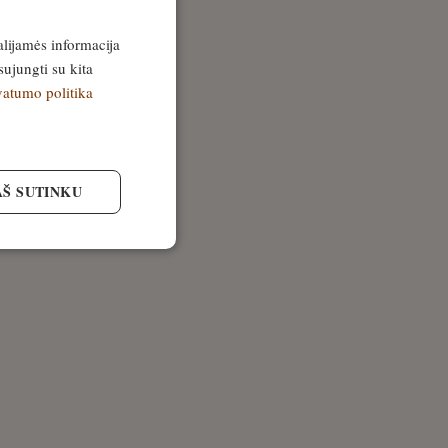
alijamės informacija
sujungti su kita
vatumo politika
AŠ SUTINKU