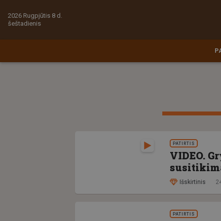
2026 Rugpjūtis 8 d.
šeštadienis
P
PATIRTIS
VIDEO. Gry
susitikim
Išskirtinis
24
PATIRTIS