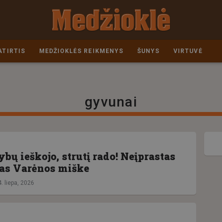
ATIRTIS
MEDŽIOKLĖS REIKMENYS
ŠUNYS
VIRTUVĖ
gyvunai
bų ieškojo, strutį rado! Neįprastas
as Varėnos miške
. liepa, 2026