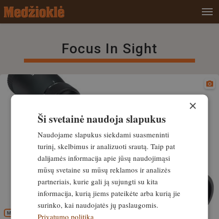
Focus In Sight
×
Ši svetainė naudoja slapukus
Naudojame slapukus siekdami suasmeninti
turinį, skelbimus ir analizuoti srautą. Taip pat
dalijamės informacija apie jūsų naudojimąsi
mūsų svetaine su mūsų reklamos ir analizės
partneriais, kurie gali ją sujungti su kita
informacija, kurią jiems pateikėte arba kurią jie
surinko, kai naudojatės jų paslaugomis.
MEDŽIOKLĖS REIKMENYS
Privatumo politika