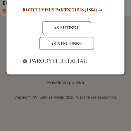
Ekonomiškieji Focus Nordic taikikliai
RODYTI VISUS PARTNERIUS
(1884) →
Išskirtinis
24. balandis, 2021
AŠ SUTINKU
AŠ NESUTINKU
PARODYTI DETALIAU
Privatumo politika
Copyright: AS "Latvijas Mediji" 2026. Visos teisės saugomos.