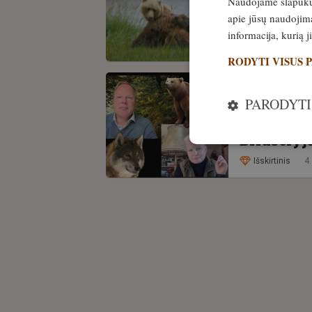
Naudojame slapukus 
Netikėta!
apie jūsų naudojimą
tankiausi
informacija, kurią 
Išskirtinis
9.
RODYTI VISUS 
PATIRTIS
PARODYTI
VIDEO! FA
medžiotoj
Briuselyj
Išskirtinis
4.