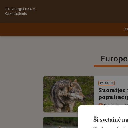
2026 Rugpjūtis 6 d.
Ketvirtadienis
P
Europo
PATIRTIS
Suomijos 
populiaci
Išskirtinis
16
Ši svetainė 
PATIRTIS