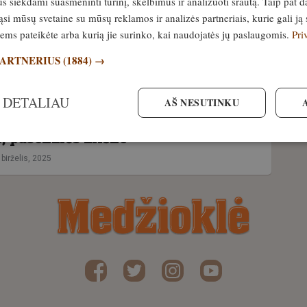
siekdami suasmeninti turinį, skelbimus ir analizuoti srautą. Taip pat d
 Kurioje Europos šalyje gyvena
si mūsų svetaine su mūsų reklamos ir analizės partneriais, kurie gali ją 
a lokių populiacija?
jiems pateikėte arba kurią jie surinko, kai naudojatės jų paslaugomis.
Pri
 birželis, 2025
PARTNERIUS
(1884) →
 DETALIAU
AŠ NESUTINKU
CE tinklalaidės pilotas Mes,
ai. Pirmoji tema – sprendimai
e, pasekmės miške
 birželis, 2025