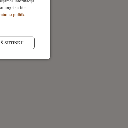
alijamės informacija
sujungti su kita
vatumo politika
AŠ SUTINKU