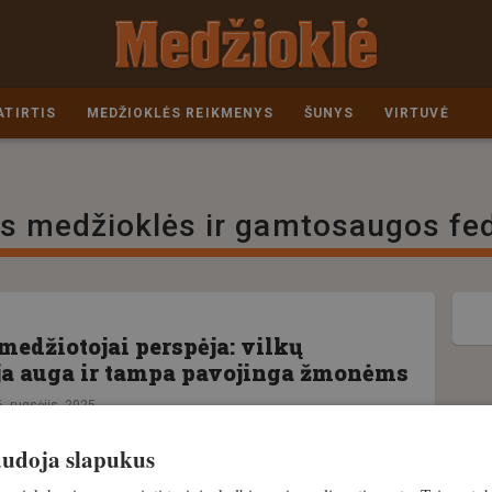
ATIRTIS
MEDŽIOKLĖS REIKMENYS
ŠUNYS
VIRTUVĖ
s medžioklės ir gamtosaugos fed
medžiotojai perspėja: vilkų
ja auga ir tampa pavojinga žmonėms
. rugsėjis, 2025
naudoja slapukus