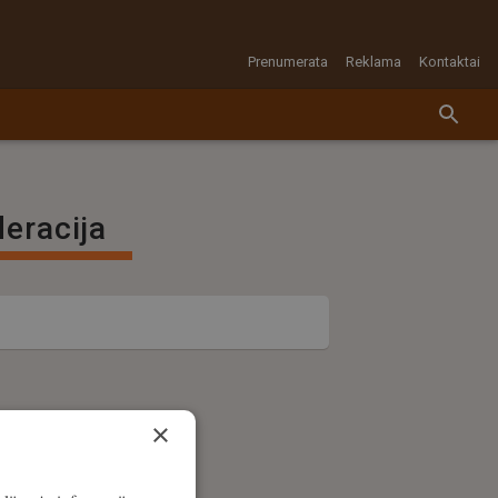
Prenumerata
Reklama
Kontaktai
eracija
×