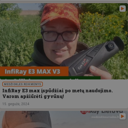
MEDŽIOKLĖS REIKMENYS
InfiRay E3 max įspūdžiai po metų naudojimo.
Varom apžiūrėti gyvūnų!
15. gegužė, 2024