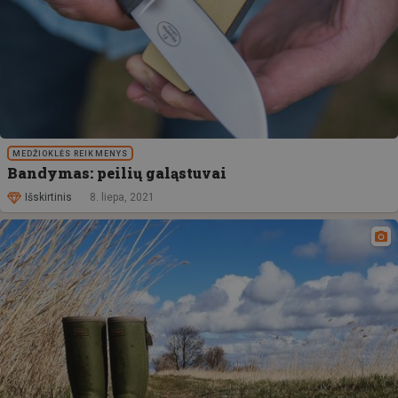
MEDŽIOKLĖS REIKMENYS
Bandymas: peilių galąstuvai
Išskirtinis
8. liepa, 2021