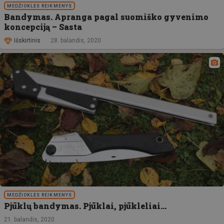
MEDŽIOKLĖS REIKMENYS
Bandymas. Apranga pagal suomiško gyvenimo
koncepciją – Sasta
Išskirtinis
28. balandis, 2020
MEDŽIOKLĖS REIKMENYS
Pjūklų bandymas. Pjūklai, pjūkleliai…
21. balandis, 2020