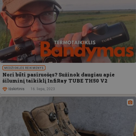
MEDŽIOKLĖS REIKMENYS
Nori būti pasiruošęs? Sužinok daugiau apie
šiluminį taikiklį InfiRay TUBE TH50 V2
Išskirtinis
16. liepa, 2023