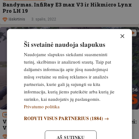
Bandymas. InfiRay E3 max V3 ir Hikmicro Lynx
Pro LH 19
Išskirtinis
3. spalis, 2022
×
Ši svetainė naudoja slapukus
Naudojame slapukus siekdami suasmeninti
turinį, skelbimus ir analizuoti srautą. Taip pat
dalijamės informacija apie jūsų naudojimąsi
mūsų svetaine su mūsų reklamos ir analizės
partneriais, kurie gali ją sujungti su kita
informacija, kurią jiems pateikėte arba kurią jie
surinko, kai naudojatės jų paslaugomis.
Privatumo politika
MEDŽIOKLĖS REIKMENYS
RODYTI VISUS PARTNERIUS
(1884) →
VIDEO! Idealus pasirinkimas stirninų medžioklei:
Vector Optics Continental x6 2.5-15×56 G4
AŠ SUTINKU
Išskirtinis
23. rugpjūtis, 2022