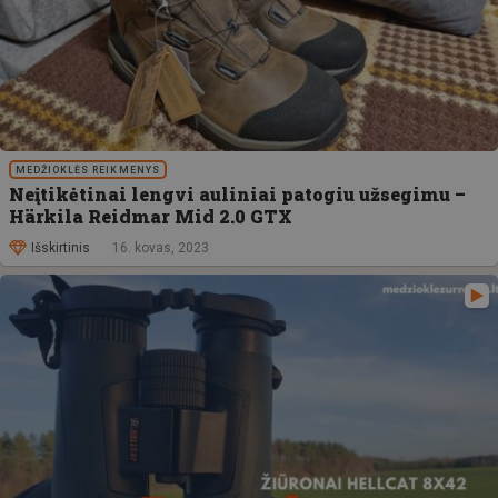
MEDŽIOKLĖS REIKMENYS
Neįtikėtinai lengvi auliniai patogiu užsegimu –
Härkila Reidmar Mid 2.0 GTX
Išskirtinis
16. kovas, 2023