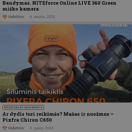
Bandymas. NITEforce Online LIVE 360 Green
miško kamera
Išskirtinis
8. sausis, 2025
MEDŽIOKLĖS REIKMENYS
Ar dydis turi reikšmės? Mažas ir nuožmus –
Pixfra Chiron C650
Išskirtinis
9. spalis, 2024