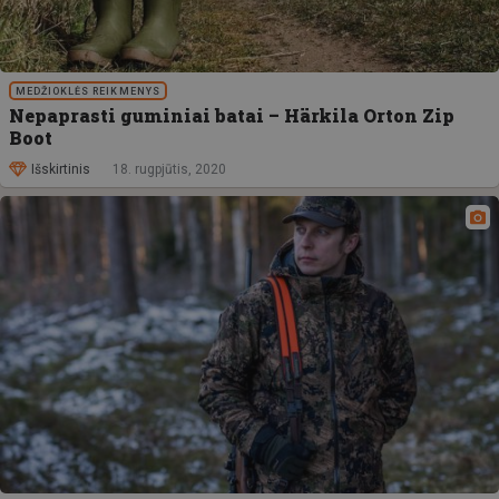
MEDŽIOKLĖS REIKMENYS
Nepaprasti guminiai batai – Härkila Orton Zip
Boot
Išskirtinis
18. rugpjūtis, 2020