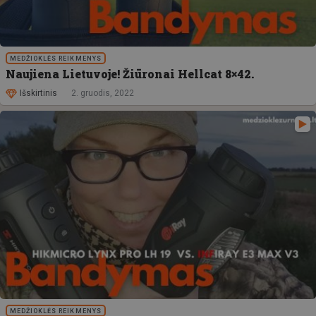
MEDŽIOKLĖS REIKMENYS
Naujiena Lietuvoje! Žiūronai Hellcat 8×42.
Išskirtinis
2. gruodis, 2022
MEDŽIOKLĖS REIKMENYS