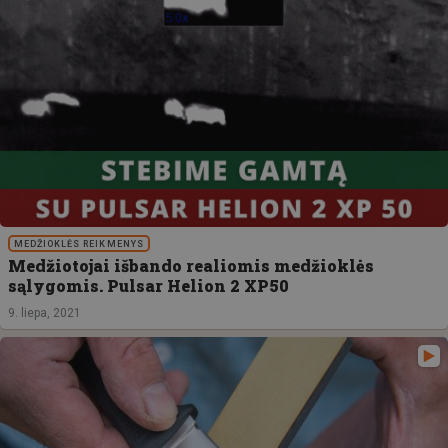
MEDŽIOKLĖS REIKMENYS
Medžiotojai išbando realiomis medžioklės
sąlygomis. Pulsar Helion 2 XP50
9. liepa, 2021