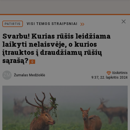
VISI TEMOS STRAIPSNIAI
PATIRTIS
Svarbu! Kurias rūšis leidžiama
laikyti nelaisvėje, o kurios
įtrauktos į draudžiamų rūšių
sąrašą?
0
Išskirtinis
ŽM
Žurnalas Medžioklė
9:37, 22. lapkritis 2024