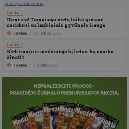
SUSIJĘ STRAIPSNIAI
PATIRTIS
Dėmesio! Tamsiuoju metų laiku grėsmė
susidurti su laukiniais gyvūnais išauga
Išskirtinis
19. lapkritis, 2024
PATIRTIS
Elektroninis medžiotojo bilietas: ką svarbu
žinoti?
Išskirtinis
7. spalis, 2024