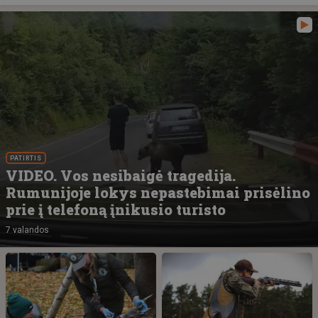
PATIRTIS
VIDEO. Vos nesibaigė tragedija.
Rumunijoje lokys nepastebimai prisėlino
prie į telefoną įnikusio turisto
7 valandos