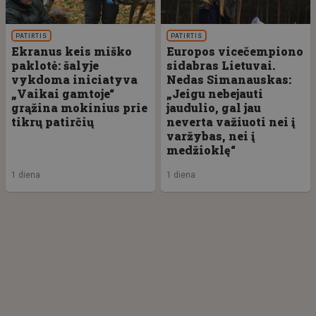
PATIRTIS
PATIRTIS
Ekranus keis miško
Europos vicečempiono
paklotė: šalyje
sidabras Lietuvai.
vykdoma iniciatyva
Nedas Simanauskas:
„Vaikai gamtoje“
„Jeigu nebejauti
grąžina mokinius prie
jaudulio, gal jau
tikrų patirčių
neverta važiuoti nei į
varžybas, nei į
medžioklę“
1 diena
1 diena