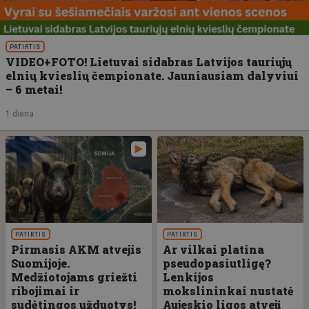
PATIRTIS
VIDEO+FOTO! Lietuvai sidabras Latvijos tauriųjų
elnių kvieslių čempionate. Jauniausiam dalyviui
– 6 metai!
1 diena
PATIRTIS
PATIRTIS
Pirmasis AKM atvejis
Ar vilkai platina
Suomijoje.
pseudopasiutligę?
Medžiotojams griežti
Lenkijos
ribojimai ir
mokslininkai nustatė
sudėtingos užduotys!
Aujeskio ligos atvejį