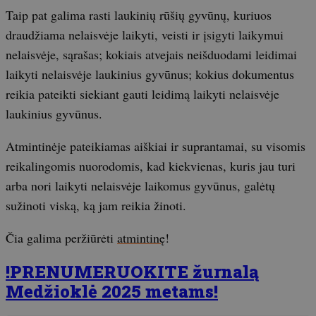
Taip pat galima rasti laukinių rūšių gyvūnų, kuriuos
draudžiama nelaisvėje laikyti, veisti ir įsigyti laikymui
nelaisvėje, sąrašas; kokiais atvejais neišduodami leidimai
laikyti nelaisvėje laukinius gyvūnus; kokius dokumentus
reikia pateikti siekiant gauti leidimą laikyti nelaisvėje
laukinius gyvūnus.
Atmintinėje pateikiamas aiškiai ir suprantamai, su visomis
reikalingomis nuorodomis, kad kiekvienas, kuris jau turi
arba nori laikyti nelaisvėje laikomus gyvūnus, galėtų
sužinoti viską, ką jam reikia žinoti.
Čia galima peržiūrėti
atmintinę
!
!PRENUMERUOKITE žurnalą
Medžioklė 2025 metams!