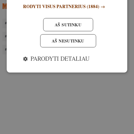
RODYTI VISUS PARTNERIUS
(1884) →
APLINKOS APSAUGOS AGENTŪRA
LAUKINIAI GYVŪNAI
AŠ SUTINKU
LEIDIMAS LAIKYTI NELAISVĖJE LAUKINIUS GYVŪNUS
AŠ NESUTINKU
SAUGOMOS RŪŠYS
PARODYTI DETALIAU