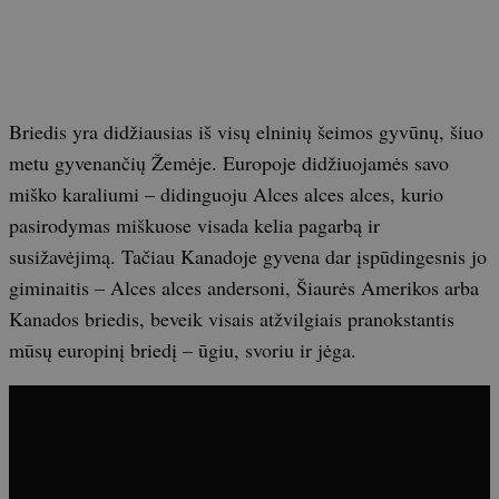
Briedis yra didžiausias iš visų elninių šeimos gyvūnų, šiuo
metu gyvenančių Žemėje. Europoje didžiuojamės savo
miško karaliumi – didinguoju Alces alces alces, kurio
pasirodymas miškuose visada kelia pagarbą ir
susižavėjimą. Tačiau Kanadoje gyvena dar įspūdingesnis jo
giminaitis – Alces alces andersoni, Šiaurės Amerikos arba
Kanados briedis, beveik visais atžvilgiais pranokstantis
mūsų europinį briedį – ūgiu, svoriu ir jėga.