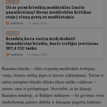
PATIRTIS
Už ar prieš briedžių medžioklės limito
panaikinimą? Buvęs medžioklės kritikas
stoja į vieną gretą su medžiotojais
Išskirtinis
31. liepa, 2025
PATIRTIS
Briedžių kova verčia širdį drebėti!
Sumedžiotas briedis, kurio trofėjus įvertintas
307,4 CIC taško
Išskirtinis
6. spalis, 2024
Kanados briedis – tikra svajonių medžioklės trofėjaus
vizija, šiaurės miškų jėgos ir laisvės įsikūnijimas. Tačiau ir
mūsų europinis briedis išlieka tikras miško valdovas –
ramus, orus ir paslaptingas. Nesvarbu, ar jis klajoja
Kanados tundroje, ar Baltijos miškuose – šis gyvūnas visur
simbolizuoja gamtos didybę ir žmogaus pagarbą laukinei