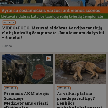
PATIRTIS
VIDEO+FOTO! Lietuvai sidabras Latvijos tauriųjų
elnių kvieslių čempionate. Jauniausiam dalyviui
– 6 metai!
1 diena
PATIRTIS
PATIRTIS
Pirmasis AKM atvejis
Ar vilkai platina
Suomijoje.
pseudopasiutligę?
Medžiotojams griežti
Lenkijos
ribojimai ir
mokslininkai nustatė