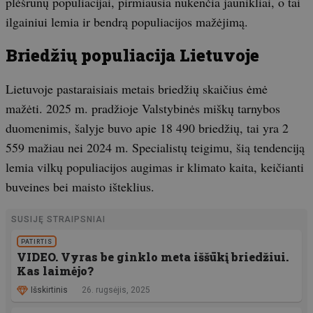
plėšrūnų populiacijai, pirmiausia nukenčia jaunikliai, o tai
ilgainiui lemia ir bendrą populiacijos mažėjimą.
Briedžių populiacija Lietuvoje
Lietuvoje pastaraisiais metais briedžių skaičius ėmė
mažėti. 2025 m. pradžioje Valstybinės miškų tarnybos
duomenimis, šalyje buvo apie 18 490 briedžių, tai yra 2
559 mažiau nei 2024 m. Specialistų teigimu, šią tendenciją
lemia vilkų populiacijos augimas ir klimato kaita, keičianti
buveines bei maisto išteklius.
SUSIJĘ STRAIPSNIAI
PATIRTIS
VIDEO. Vyras be ginklo meta iššūkį briedžiui.
Kas laimėjo?
Išskirtinis
26. rugsėjis, 2025