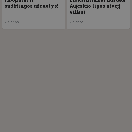
sudėtingos užduotys!
Aujeskio ligos atvejį
vilkui
2 dienos
2 dienos