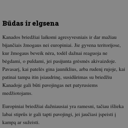
Būdas ir elgsena
Kanados briedžiai laikomi agresyvesniais ir dar mažiau
bijančiais žmogaus nei europiniai. Jie gyvena teritorijose,
kur žmogaus beveik nėra, todėl dažnai reaguoja ne
bėgdami, o puldami, jei pasijunta grėsmės akivaizdoje.
Pavasarį, kai patelės gina jauniklius, arba rudenį rujoje, kai
patinai tampa itin įsiaudrinę, susidūrimas su briedžiu
Kanadoje gali būti pavojingas net patyrusiems
medžiotojams.
Europiniai briedžiai dažniausiai yra ramesni, tačiau išlieka
labai stiprūs ir gali tapti pavojingi, jei jaučiasi įspeisti į
kampą ar sužeisti.