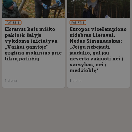
PATIRTIS
PATIRTIS
Ekranus keis miško
Europos vicečempiono
paklotė: šalyje
sidabras Lietuvai.
vykdoma iniciatyva
Nedas Simanauskas:
„Vaikai gamtoje“
„Jeigu nebejauti
grąžina mokinius prie
jaudulio, gal jau
tikrų patirčių
neverta važiuoti nei į
varžybas, nei į
medžioklę“
1 diena
1 diena