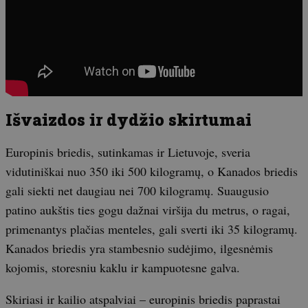
Išvaizdos ir dydžio skirtumai
Europinis briedis, sutinkamas ir Lietuvoje, sveria
vidutiniškai nuo 350 iki 500 kilogramų, o Kanados briedis
gali siekti net daugiau nei 700 kilogramų. Suaugusio
patino aukštis ties gogu dažnai viršija du metrus, o ragai,
primenantys plačias menteles, gali sverti iki 35 kilogramų.
Kanados briedis yra stambesnio sudėjimo, ilgesnėmis
kojomis, storesniu kaklu ir kampuotesne galva.
Skiriasi ir kailio atspalviai – europinis briedis paprastai