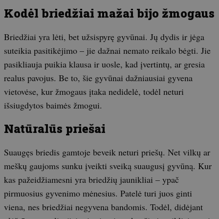
Kodėl briedžiai mažai bijo žmogaus
Briedžiai yra lėti, bet užsispyrę gyvūnai. Jų dydis ir jėga
suteikia pasitikėjimo – jie dažnai nemato reikalo bėgti. Jie
pasikliauja puikia klausa ir uosle, kad įvertintų, ar gresia
realus pavojus. Be to, šie gyvūnai dažniausiai gyvena
vietovėse, kur žmogaus įtaka nedidelė, todėl neturi
išsiugdytos baimės žmogui.
Natūralūs priešai
Suaugęs briedis gamtoje beveik neturi priešų. Net vilkų ar
meškų gaujoms sunku įveikti sveiką suaugusį gyvūną. Kur
kas pažeidžiamesni yra briedžių jaunikliai – ypač
pirmuosius gyvenimo mėnesius. Patelė turi juos ginti
viena, nes briedžiai negyvena bandomis. Todėl, didėjant