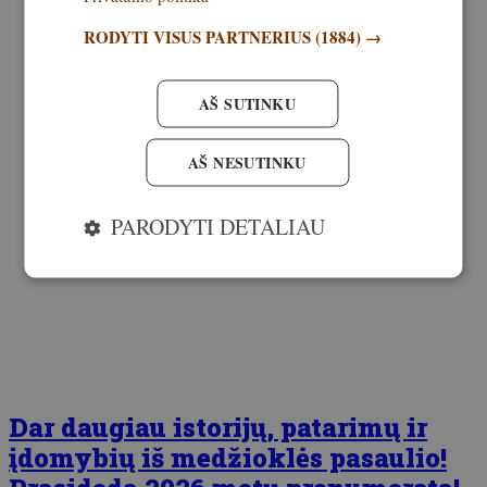
RODYTI VISUS PARTNERIUS
(1884) →
AŠ SUTINKU
AŠ NESUTINKU
PARODYTI DETALIAU
Dar daugiau istorijų, patarimų ir
įdomybių iš medžioklės pasaulio!