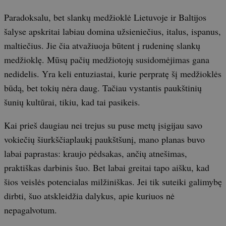
Paradoksalu, bet slankų medžioklė Lietuvoje ir Baltijos
šalyse apskritai labiau domina užsieniečius, italus, ispanus,
maltiečius. Jie čia atvažiuoja būtent į rudeninę slankų
medžioklę. Mūsų pačių medžiotojų susidomėjimas gana
nedidelis. Yra keli entuziastai, kurie perpratę šį medžioklės
būdą, bet tokių nėra daug. Tačiau vystantis paukštinių
šunių kultūrai, tikiu, kad tai pasikeis.
Kai prieš daugiau nei trejus su puse metų įsigijau savo
vokiečių šiurkščiaplaukį paukštšunį, mano planas buvo
labai paprastas: kraujo pėdsakas, ančių atnešimas,
praktiškas darbinis šuo. Bet labai greitai tapo aišku, kad
šios veislės potencialas milžiniškas. Jei tik suteiki galimybę
dirbti, šuo atskleidžia dalykus, apie kuriuos nė
nepagalvotum.