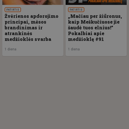
PATIRTIS
PATIRTIS
Žvėrienos apdorojimo
„Mačiau per žiūronus,
principai, mėsos
kaip Meškučiuose jie
brandinimas ir
šaudė tuos elnius!“
atrankinės
Pokalbiai apie
medžioklės svarba
medžioklę #91
1 diena
1 diena