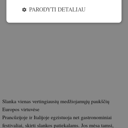
PARODYTI DETALIAU
Slanka vienas vertingiausių medžiojamųjų paukščių
Europos virtuvėse
Prancūzijoje ir Italijoje egzistuoja net gastronominiai
festivaliai, skirti slankos patiekalams. Jos mėsa tamsi,