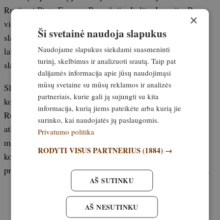
Rusijos į Pietų Europą, Prancūziją, Italiją, Ispaniją. Per
×
vieną naktį gali nuskristi kelis šimtus kilometrų. Rudenį
Ši svetainė naudoja slapukus
slankų koncentracija gali būti didelė, bet jų pasirodymas
Naudojame slapukus siekdami suasmeninti
labai nenuspėjamas, jos migruoja pavieniui. Tai rudeninę
turinį, skelbimus ir analizuoti srautą. Taip pat
slankų medžioklę paverčia iššūkiu.
dalijamės informacija apie jūsų naudojimąsi
mūsų svetaine su mūsų reklamos ir analizės
Slankos plunksnų raštas vienas geriausių maskuojamųjų
partneriais, kurie gali ją sujungti su kita
kostiumų gamtoje
informacija, kurią jiems pateikėte arba kurią jie
Rudi, rusvi, juodi ir kreminiai tonai beveik idealiai
surinko, kai naudojatės jų paslaugomis.
atkartoja miško paklotę. Slanka, stovėdama vos už kelių
Privatumo politika
metrų, dažnai lieka nematoma. Raštas taip suskaido kūno
RODYTI VISUS PARTNERIUS
(1884) →
kontūrus, kad paukštis susilieja su aplinka. Tai dar viena
priežastis, kodėl rudenį be paukštšunio ją rasti taip sunku.
AŠ SUTINKU
AŠ NESUTINKU