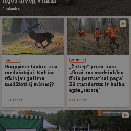
ligos atvejį vilkui
5 valandos
PATIRTIS
PATIRTIS
Rugpjūčio laukia visi
„Žalieji“ priešinasi
medžiotojai. Kokias
Ukrainos medžioklės
rūšis jau galima
ūkio pertvarkai pagal
medžioti šį mėnesį?
ES standartus ir kalba
apie „terorą“!
5 valandos
5 valandos