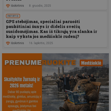
Išskirtinis
8. gruodis, 2025
PATIRTIS
GPS stebėjimas, specialiai paruošti
paukštiniai šunys ir didelis svečių
susidomėjimas. Kas iš tikrųjų yra slanka ir
kaip vyksta jos medžioklė rudenį?
Išskirtinis
16. lapkritis, 2025