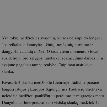
Yra tokių medžioklės svajonių, kurios neišsipildo lengvai.
Jos reikalauja kantrybės, žinių, nesėkmių nurijimo ir
daugybės valandų miške. O tada vienu momentu viskas
susidėlioja, oro sąlygos, nuotaika, sėkmė, šuns darbas… ir
svajonė pagaliau tampa realybe. Taip man atsitiko su
slanka.
Pavasarinė slankų medžioklė Lietuvoje tradicine prasme
baigėsi įstojus į Europos Sąjungą, nes Paukščių direktyva
neleidžia medžioti paukščių jų perėjimo ir migracijos metu.
Daugelis tai interpretavo kaip visišką slankų medžioklės