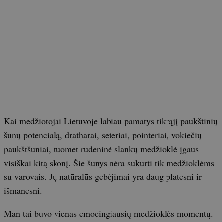
Kai medžiotojai Lietuvoje labiau pamatys tikrąjį paukštinių
šunų potencialą, dratharai, seteriai, pointeriai, vokiečių
paukštšuniai, tuomet rudeninė slankų medžioklė įgaus
visiškai kitą skonį. Šie šunys nėra sukurti tik medžioklėms
su varovais. Jų natūralūs gebėjimai yra daug platesni ir
išmanesni.
Man tai buvo vienas emocingiausių medžioklės momentų.