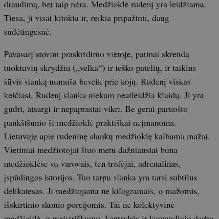
draudimą, bet taip nėra. Medžioklė rudenį yra leidžiama.
Tiesa, ji visai kitokia ir, reikia pripažinti, daug
sudėtingesnė.
Pavasarį stovint praskridimo vietoje, patinai skrenda
tuoktuvių skrydžiu („velka“) ir ieško patelių, ir taiklus
šūvis slanką numuša beveik prie kojų. Rudenį viskas
keičiasi. Rudenį slanka niekam neatleidžia klaidų. Ji yra
gudri, atsargi ir nepaprastai vikri. Be gerai paruošto
paukštšunio ši medžioklė praktiškai neįmanoma.
Lietuvoje apie rudeninę slankų medžioklę kalbama mažai.
Vietiniai medžiotojai šiuo metu dažniausiai būna
medžioklėse su varovais, ten trofėjai, adrenalinas,
įspūdingos istorijos. Tuo tarpu slanka yra tarsi subtilus
delikatesas. Ji medžiojama ne kilogramais, o mažomis,
išskirtinio skonio porcijomis. Tai ne kolektyvinė
medžioklė, o meistriškumo, kantrybės ir komandinio darbo