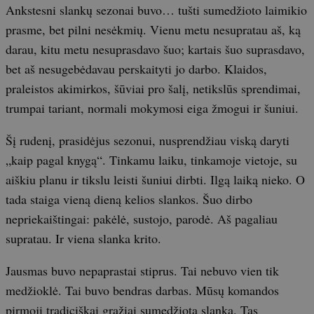
Ankstesni slankų sezonai buvo… tušti sumedžioto laimikio
prasme, bet pilni nesėkmių. Vienu metu nesupratau aš, ką
darau, kitu metu nesuprasdavo šuo; kartais šuo suprasdavo,
bet aš nesugebėdavau perskaityti jo darbo. Klaidos,
praleistos akimirkos, šūviai pro šalį, netikslūs sprendimai,
trumpai tariant, normali mokymosi eiga žmogui ir šuniui.
Šį rudenį, prasidėjus sezonui, nusprendžiau viską daryti
„kaip pagal knygą“. Tinkamu laiku, tinkamoje vietoje, su
aiškiu planu ir tikslu leisti šuniui dirbti. Ilgą laiką nieko. O
tada staiga vieną dieną kelios slankos. Šuo dirbo
nepriekaištingai: pakėlė, sustojo, parodė. Aš pagaliau
supratau. Ir viena slanka krito.
Jausmas buvo nepaprastai stiprus. Tai nebuvo vien tik
medžioklė. Tai buvo bendras darbas. Mūsų komandos
pirmoji tradiciškai gražiai sumedžiota slanka. Tas