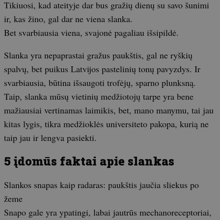
Tikiuosi, kad ateityje dar bus gražių dienų su savo šunimi
ir, kas žino, gal dar ne viena slanka.
Bet svarbiausia viena, svajonė pagaliau išsipildė.
Slanka yra nepaprastai gražus paukštis, gal ne ryškių
spalvų, bet puikus Latvijos pastelinių tonų pavyzdys. Ir
svarbiausia, būtina išsaugoti trofėjų, sparno plunksną.
Taip, slanka mūsų vietinių medžiotojų tarpe yra bene
mažiausiai vertinamas laimikis, bet, mano manymu, tai jau
kitas lygis, tikra medžioklės universiteto pakopa, kurią ne
taip jau ir lengva pasiekti.
5 įdomūs faktai apie slankas
Slankos snapas kaip radaras: paukštis jaučia sliekus po
žeme
Snapo gale yra ypatingi, labai jautrūs mechanoreceptoriai,