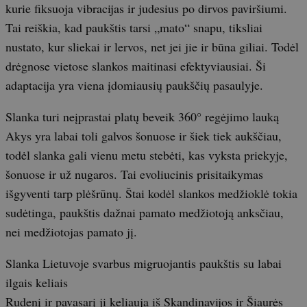
kurie fiksuoja vibracijas ir judesius po dirvos paviršiumi.
Tai reiškia, kad paukštis tarsi „mato“ snapu, tiksliai
nustato, kur sliekai ir lervos, net jei jie ir būna giliai. Todėl
drėgnose vietose slankos maitinasi efektyviausiai. Ši
adaptacija yra viena įdomiausių paukščių pasaulyje.
Slanka turi neįprastai platų beveik 360° regėjimo lauką
Akys yra labai toli galvos šonuose ir šiek tiek aukščiau,
todėl slanka gali vienu metu stebėti, kas vyksta priekyje,
šonuose ir už nugaros. Tai evoliucinis prisitaikymas
išgyventi tarp plėšrūnų. Štai kodėl slankos medžioklė tokia
sudėtinga, paukštis dažnai pamato medžiotoją anksčiau,
nei medžiotojas pamato jį.
Slanka Lietuvoje svarbus migruojantis paukštis su labai
ilgais keliais
Rudenį ir pavasarį ji keliauja iš Skandinavijos ir Šiaurės