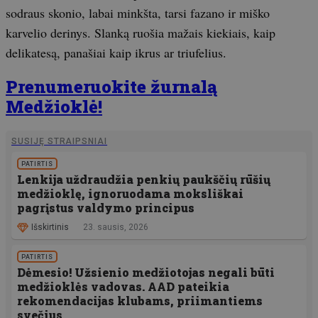
sodraus skonio, labai minkšta, tarsi fazano ir miško
karvelio derinys. Slanką ruošia mažais kiekiais, kaip
delikatesą, panašiai kaip ikrus ar triufelius.
Prenumeruokite žurnalą
Medžioklė!
SUSIJĘ STRAIPSNIAI
PATIRTIS
Lenkija uždraudžia penkių paukščių rūšių
medžioklę, ignoruodama moksliškai
pagrįstus valdymo principus
Išskirtinis
23. sausis, 2026
PATIRTIS
Dėmesio! Užsienio medžiotojas negali būti
medžioklės vadovas. AAD pateikia
rekomendacijas klubams, priimantiems
svečius