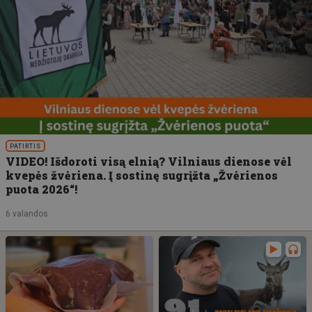
PATIRTIS
VIDEO! Išdoroti visą elnią? Vilniaus dienose vėl
kvepės žvėriena. Į sostinę sugrįžta „Žvėrienos
puota 2026“!
6 valandos