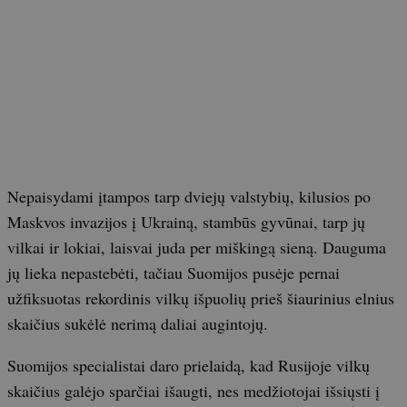
Nepaisydami įtampos tarp dviejų valstybių, kilusios po
Maskvos invazijos į Ukrainą, stambūs gyvūnai, tarp jų
vilkai ir lokiai, laisvai juda per miškingą sieną. Dauguma
jų lieka nepastebėti, tačiau Suomijos pusėje pernai
užfiksuotas rekordinis vilkų išpuolių prieš šiaurinius elnius
skaičius sukėlė nerimą daliai augintojų.
Suomijos specialistai daro prielaidą, kad Rusijoje vilkų
skaičius galėjo sparčiai išaugti, nes medžiotojai išsiųsti į