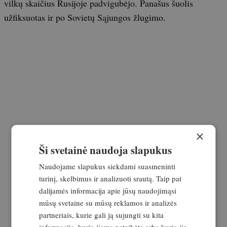
vilkų skaičius Rusijoje padvigubėjo. Panašus šuolis
užfiksuotas ir po Sovietų Sąjungos žlugimo.
×
Ši svetainė naudoja slapukus
Naudojame slapukus siekdami suasmeninti
turinį, skelbimus ir analizuoti srautą. Taip pat
dalijamės informacija apie jūsų naudojimąsi
mūsų svetaine su mūsų reklamos ir analizės
partneriais, kurie gali ją sujungti su kita
informacija, kurią jiems pateikėte arba kurią jie