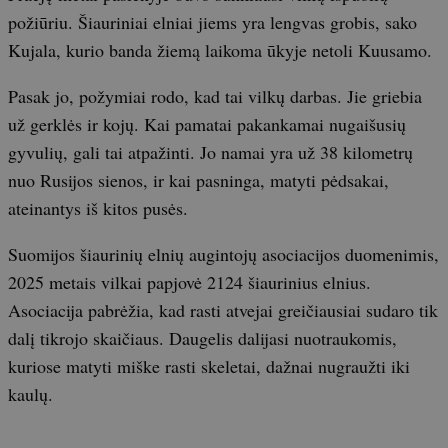
požiūriu. Šiauriniai elniai jiems yra lengvas grobis, sako
Kujala, kurio banda žiemą laikoma ūkyje netoli Kuusamo.
Pasak jo, požymiai rodo, kad tai vilkų darbas. Jie griebia
už gerklės ir kojų. Kai pamatai pakankamai nugaišusių
gyvulių, gali tai atpažinti. Jo namai yra už 38 kilometrų
nuo Rusijos sienos, ir kai pasninga, matyti pėdsakai,
ateinantys iš kitos pusės.
Suomijos šiaurinių elnių augintojų asociacijos duomenimis,
2025 metais vilkai papjovė 2124 šiaurinius elnius.
Asociacija pabrėžia, kad rasti atvejai greičiausiai sudaro tik
dalį tikrojo skaičiaus. Daugelis dalijasi nuotraukomis,
kuriose matyti miške rasti skeletai, dažnai nugraužti iki
kaulų.