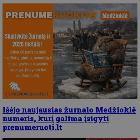
Išėjo naujausias žurnalo Medžioklė
numeris, kurį galima įsigyti
prenumeruoti.lt