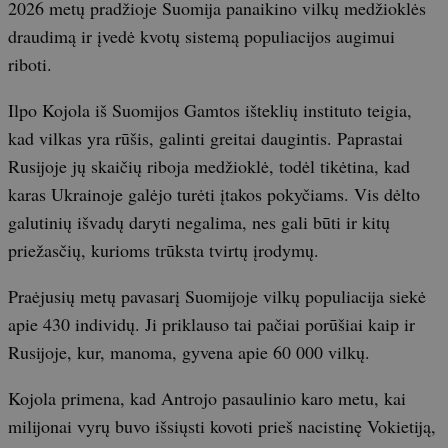
2026 metų pradžioje Suomija panaikino vilkų medžioklės
draudimą ir įvedė kvotų sistemą populiacijos augimui
riboti.
Ilpo Kojola iš Suomijos Gamtos išteklių instituto teigia,
kad vilkas yra rūšis, galinti greitai daugintis. Paprastai
Rusijoje jų skaičių riboja medžioklė, todėl tikėtina, kad
karas Ukrainoje galėjo turėti įtakos pokyčiams. Vis dėlto
galutinių išvadų daryti negalima, nes gali būti ir kitų
priežasčių, kurioms trūksta tvirtų įrodymų.
Praėjusių metų pavasarį Suomijoje vilkų populiacija siekė
apie 430 individų. Ji priklauso tai pačiai porūšiai kaip ir
Rusijoje, kur, manoma, gyvena apie 60 000 vilkų.
Kojola primena, kad Antrojo pasaulinio karo metu, kai
milijonai vyrų buvo išsiųsti kovoti prieš nacistinę Vokietiją,