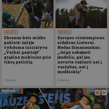
PATIRTIS
PATIRTIS
Ekranus keis miško
Europos vicečempiono
paklotė: šalyje
sidabras Lietuvai.
vykdoma iniciatyva
Nedas Simanauskas:
„Vaikai gamtoje“
„Jeigu nebejauti
grąžina mokinius prie
jaudulio, gal jau
tikrų patirčių
neverta važiuoti nei į
varžybas, nei į
medžioklę“
2 dienos
2 dienos