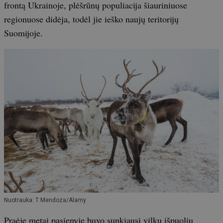
frontą Ukrainoje, plėšrūnų populiacija šiauriniuose
regionuose didėja, todėl jie ieško naujų teritorijų
Suomijoje.
Nuotrauka: T Mendoza/Alamy
Praėję metai pasienyje buvo sunkiausi vilkų išpuolių