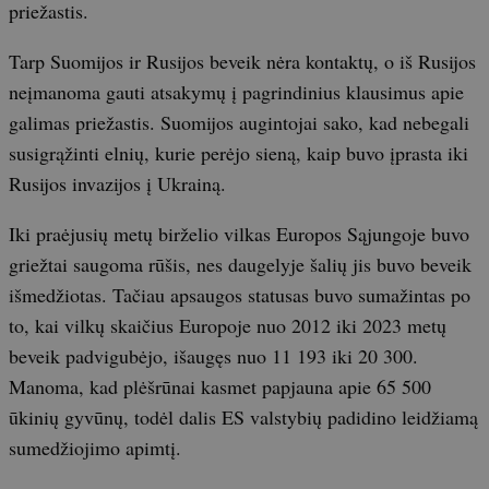
priežastis.
Tarp Suomijos ir Rusijos beveik nėra kontaktų, o iš Rusijos
neįmanoma gauti atsakymų į pagrindinius klausimus apie
galimas priežastis. Suomijos augintojai sako, kad nebegali
susigrąžinti elnių, kurie perėjo sieną, kaip buvo įprasta iki
Rusijos invazijos į Ukrainą.
Iki praėjusių metų birželio vilkas Europos Sąjungoje buvo
griežtai saugoma rūšis, nes daugelyje šalių jis buvo beveik
išmedžiotas. Tačiau apsaugos statusas buvo sumažintas po
to, kai vilkų skaičius Europoje nuo 2012 iki 2023 metų
beveik padvigubėjo, išaugęs nuo 11 193 iki 20 300.
Manoma, kad plėšrūnai kasmet papjauna apie 65 500
ūkinių gyvūnų, todėl dalis ES valstybių padidino leidžiamą
sumedžiojimo apimtį.