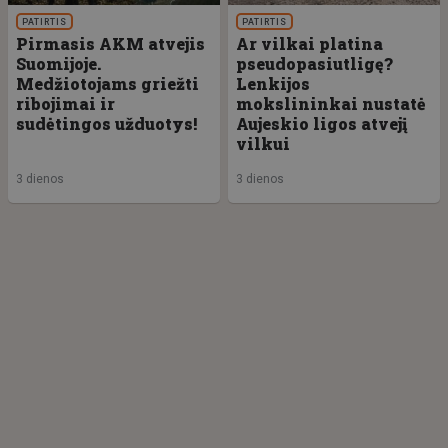
PATIRTIS
PATIRTIS
Pirmasis AKM atvejis
Ar vilkai platina
Suomijoje.
pseudopasiutligę?
Medžiotojams griežti
Lenkijos
ribojimai ir
mokslininkai nustatė
sudėtingos užduotys!
Aujeskio ligos atvejį
vilkui
3 dienos
3 dienos