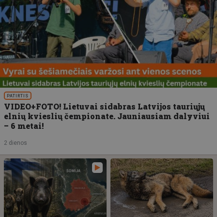
PATIRTIS
VIDEO+FOTO! Lietuvai sidabras Latvijos tauriųjų
elnių kvieslių čempionate. Jauniausiam dalyviui
– 6 metai!
2 dienos