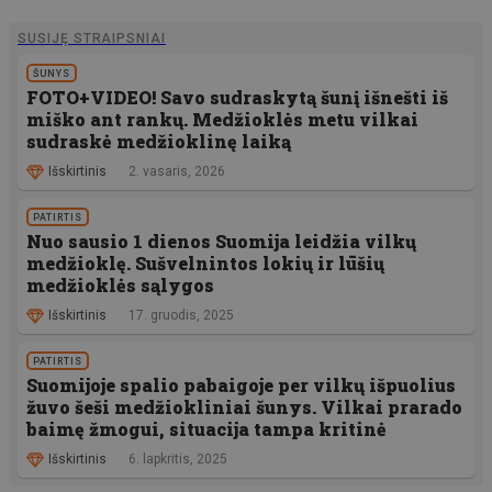
SUSIJĘ STRAIPSNIAI
ŠUNYS
FOTO+VIDEO! Savo sudraskytą šunį išnešti iš
miško ant rankų. Medžioklės metu vilkai
sudraskė medžioklinę laiką
Išskirtinis
2. vasaris, 2026
PATIRTIS
Nuo sausio 1 dienos Suomija leidžia vilkų
medžioklę. Sušvelnintos lokių ir lūšių
medžioklės sąlygos
Išskirtinis
17. gruodis, 2025
PATIRTIS
Suomijoje spalio pabaigoje per vilkų išpuolius
žuvo šeši medžiokliniai šunys. Vilkai prarado
baimę žmogui, situacija tampa kritinė
Išskirtinis
6. lapkritis, 2025