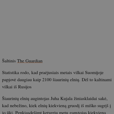
Šaltinis
The Guardian
Statistika rodo, kad praėjusiais metais vilkai Suomijoje
papjovė daugiau kaip 2100 šiaurinių elnių. Dėl to kaltinami
vilkai iš Rusijos
Šiaurinių elnių augintojas Juha Kujala žiniasklaidai sakė,
kad nebežino, kiek elnių kiekvieną gruodį iš miško sugrįš į
jo ūkį. Penkiasdešimt ketverių metų ganytojas kiekvieną