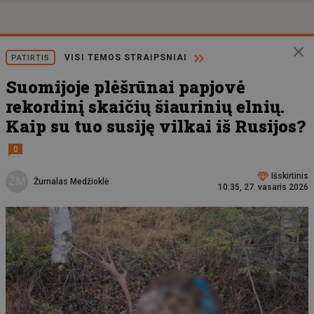
VISI TEMOS STRAIPSNIAI
PATIRTIS
Suomijoje plėšrūnai papjovė
rekordinį skaičių šiaurinių elnių.
Kaip su tuo susiję vilkai iš Rusijos?
0
Išskirtinis
ŽM
Žurnalas Medžioklė
10:35, 27. vasaris 2026