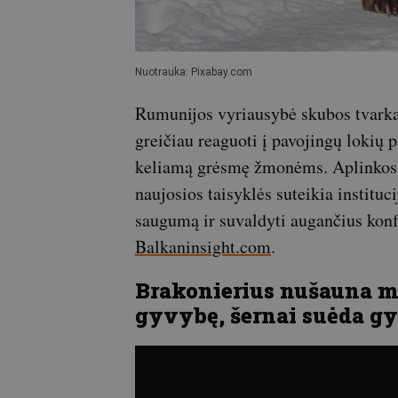
Nuotrauka: Pixabay.com
Rumunijos vyriausybė skubos tvarka
greičiau reaguoti į pavojingų lokių
keliamą grėsmę žmonėms. Aplinkos 
naujosios taisyklės suteikia institu
saugumą ir suvaldyti augančius konfl
Balkaninsight.com
.
Brakonierius nušauna me
gyvybę, šernai suėda g