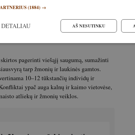
PARTNERIUS
(1884) →
 lokio, tai yra gyvūno, kuris dėl nuolatinio
 DETALIAU
jausmą žmogui. Reglamentas numato
AŠ NESUTINKU
liams tais atvejais, kai iš teritorijos
skirtos pagerinti viešąjį saugumą, sumažinti
usiausvyrą tarp žmonių ir laukinės gamtos.
vertinama 10–12 tūkstančių individų ir
Konfliktai ypač auga kalnų ir kaimo vietovėse,
maisto atliekų ir žmonių veiklos.