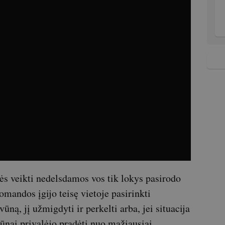
ės veikti nedelsdamos vos tik lokys pasirodo
mandos įgijo teisę vietoje pasirinkti
ną, jį užmigdyti ir perkelti arba, jei situacija
ūnai privalėjo pradėti nuo mažiausiai