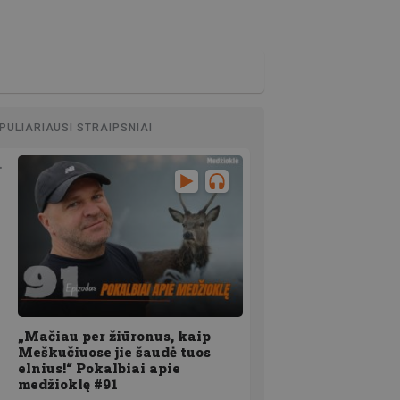
PULIARIAUSI STRAIPSNIAI
„Mačiau per žiūronus, kaip
Meškučiuose jie šaudė tuos
elnius!“ Pokalbiai apie
medžioklę #91