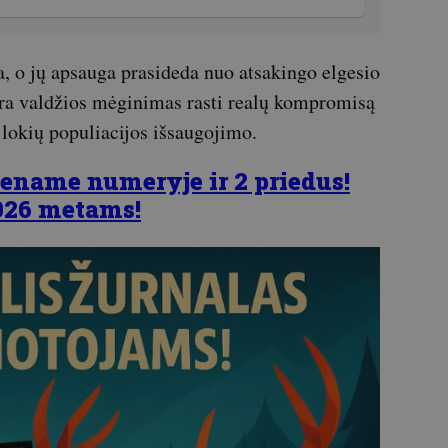
a, o jų apsauga prasideda nuo atsakingo elgesio
yra valdžios mėginimas rasti realų kompromisą
lokių populiacijos išsaugojimo.
ename numeryje ir 2 priedus!
026 metams!