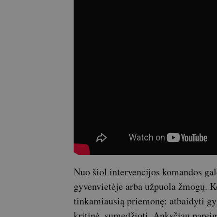
Nuo šiol intervencijos komandos gal
gyvenvietėje arba užpuola žmogų. Ko
tinkamiausią priemonę: atbaidyti gyvū
kritinė, sumedžioti. Anksčiau pareig