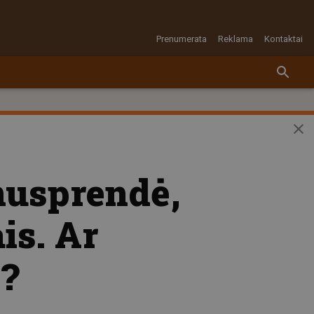
Prenumerata
Reklama
Kontaktai
nusprendė,
is. Ar
?