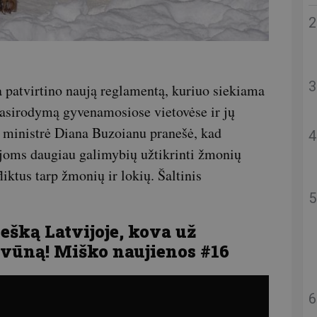
 patvirtino naują reglamentą, kuriuo siekiama
 pasirodymą gyvenamosiose vietovėse ir jų
ministrė Diana Buzoianu pranešė, kad
cijoms daugiau galimybių užtikrinti žmonių
iktus tarp žmonių ir lokių. Šaltinis
šką Latvijoje, kova už
yvūną! Miško naujienos #16