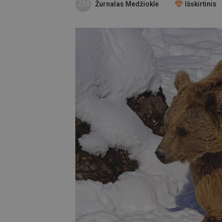
ŽM
Žurnalas Medžioklė
Išskirtinis