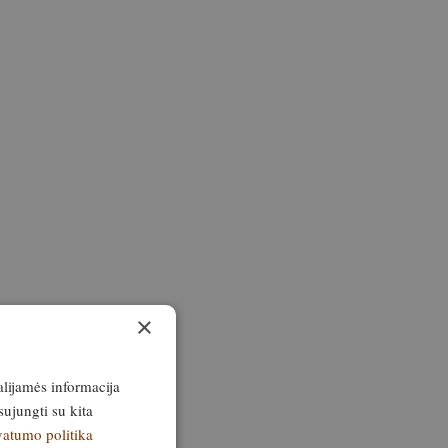
×
alijamės informacija
sujungti su kita
vatumo politika