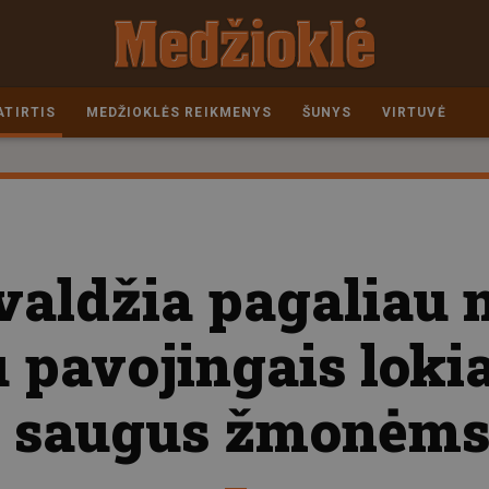
ATIRTIS
MEDŽIOKLĖS REIKMENYS
ŠUNYS
VIRTUVĖ
valdžia pagaliau 
 pavojingais lokia
s saugus žmonėms