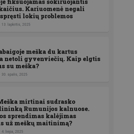
je fiksuojamas šokiruojantis
kaičius. Kariuomenė negali
šspręsti lokių problemos
13. lapkritis, 2025
abaigoje meška du kartus
a netoli gyvenviečių. Kaip elgtis
us su meška?
30. spalis, 2025
Meška mirtinai sudrasko
lininką Rumunijos kalnuose.
os sprendimas kalėjimas
ms už meškų maitinimą?
4. liepa, 2025