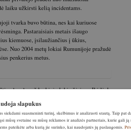
ė laiku užkirsti kelią incidentams.
joji tvarka buvo būtina, nes kai kuriuose
grėsminga. Pastaraisiais metais išaugo
ius kiemuose, įsilaužiančius į ūkius,
vėse. Nuo 2004 metų lokiai Rumunijoje pražudė
sius penkerius metus.
žtino baudas už laukinių lokių šėrimą. Iki šiol
au tokia praktika ypač turistiniuose
naudoja slapukus
Bučedžių kalnuose, tapo įprasta ir itin
siekdami suasmeninti turinį, skelbimus ir analizuoti srautą. Taip pat d
ralų elgesį ir skatina gyvūnus ieškoti maisto
si mūsų svetaine su mūsų reklamos ir analizės partneriais, kurie gali ją 
ams gali būti skiriama nuo 10 000 iki 30 000
jiems pateikėte arba kurią jie surinko, kai naudojatės jų paslaugomis.
Pri