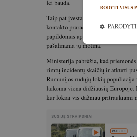
lei bauda.
RODYTI VISUS 
Taip pat įvestas terminas pripratusio
PARODYTI
kontakto prarado natūralų baimės 
papildomas apsaugos priemones jaunik
pašalinama jų motina.
Ministerija pabrėžia, kad priemonės 
rimtų incidentų skaičių ir atkurti p
Rumunijos rudųjų lokių populiacija 
laikoma viena didžiausių Europoje. 
kur lokiai vis dažniau pritraukiami 
SUSIJĘ STRAIPSNIAI
PATIRTIS