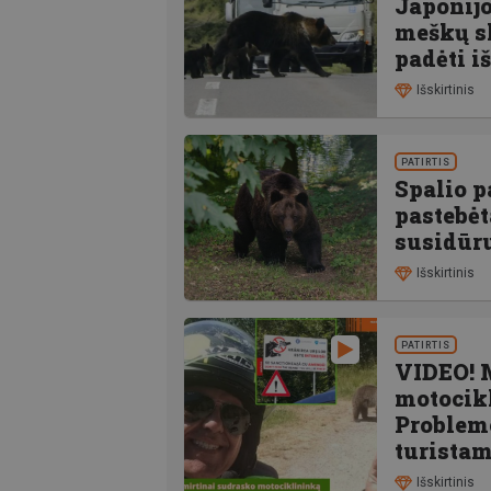
Japonijo
meškų s
padėti i
Išskirtinis
PATIRTIS
Spalio p
pastebėt
susidūr
Išskirtinis
PATIRTIS
VIDEO! 
motocik
Problem
turista
Išskirtinis