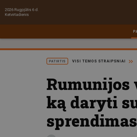
2026 Rugpjūtis 6 d.
Ketvirtadienis
P
VISI TEMOS STRAIPSNIAI
PATIRTIS
Rumunijos 
ką daryti su
sprendima