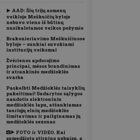
AAD: Šių trijų asmenų
veikloje Meškuičių byloje
nebuvo vieno iš būtinų
nusikalstamos veikos požymio
Brakonieriavimo Meškuičiuose
byloje – sunkiai suvokiami
institucijų veiksmai
Žvėrienos apdorojimo
principai, mėsos brandinimas
ir atrankinės medžioklės
svarba
Paskelbti Medžioklės taisyklių
pakeitimai! Sudarytos sąlygos
naudotis elektroniniu
medžioklės lapu, atšaukiamas
tauriųjų elnių medžioklės
limitavimas ir pailginamas jų
medžioklės sezonas
FOTO ir VIDEO. Kai
sumedžioto stirnino nebaisu, o