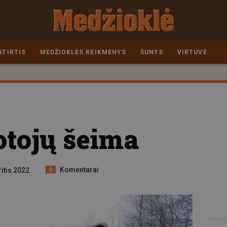
ATIRTIS
MEDŽIOKLĖS REIKMENYS
ŠUNYS
VIRTUVĖ
otojų šeima
Komentarai
ritis 2022
0