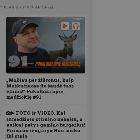
PULIARIAUSI STRAIPSNIAI
„Mačiau per žiūronus, kaip
Meškučiuose jie šaudė tuos
elnius!“ Pokalbiai apie
medžioklę #91
FOTO ir VIDEO. Kai
sumedžioto stirnino nebaisu, o
vaikai patys gamino burgerius!
Pirmasis renginys Nuo miško
iki stalo