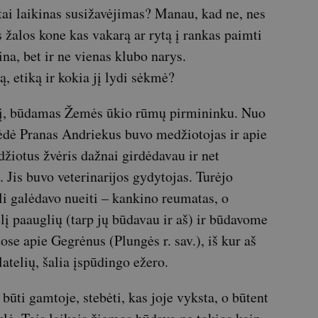
tai laikinas susižavėjimas? Manau, kad ne, nes
 žalos kone kas vakarą ar rytą į rankas paimti
ina, bet ir ne vienas klubo narys.
, etiką ir kokia jį lydi sėkmė?
tį, būdamas Žemės ūkio rūmų pirmininku. Nuo
dė Pranas Andriekus buvo medžiotojas ir apie
žiotus žvėris dažnai girdėdavau ir net
 Jis buvo veterinarijos gydytojas. Turėjo
li galėdavo nueiti – kankino reumatas, o
į paauglių (tarp jų būdavau ir aš) ir būdavome
ose apie Gegrėnus (Plungės r. sav.), iš kur aš
latelių, šalia įspūdingo ežero.
 būti gamtoje, stebėti, kas joje vyksta, o būtent