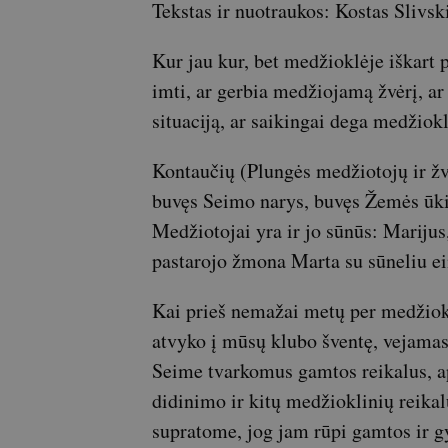
Tekstas ir nuotraukos: Kostas Slivsk
Kur jau kur, bet medžioklėje iškart 
imti, ar gerbia medžiojamą žvėrį, ar
situaciją, ar saikingai dega medžiok
Kontaučių (Plungės medžiotojų ir ž
buvęs Seimo narys, buvęs Žemės ūki
Medžiotojai yra ir jo sūnūs: Mariju
pastarojo žmona Marta su sūneliu ei
Kai prieš nemažai metų per medžiok
atvyko į mūsų klubo šventę, vejamas
Seime tvarkomus gamtos reikalus, ap
didinimo ir kitų medžioklinių reikalų
supratome, jog jam rūpi gamtos ir gy