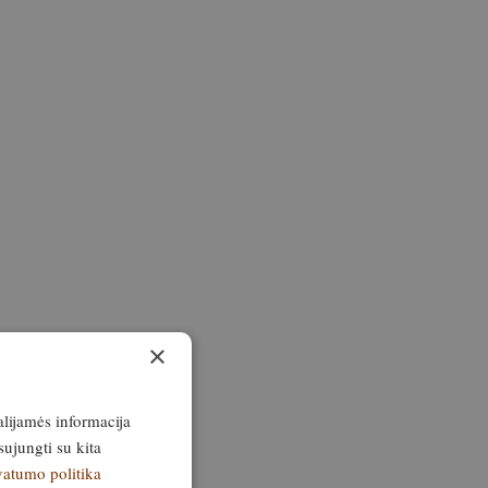
×
alijamės informacija
sujungti su kita
vatumo politika