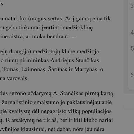
is
pamatai, ko žmogus vertas. Ar į gamtą eina tik
 sugeba tinkamai įvertinti medžioklinę
line aistra, ar moka bendrauti…
vejų draugija) medžiotojų klube medžioja
o rūmų pirmininkas Andriejus Stančikas.
s, Tomas, Laimonas, Šarūnas ir Martynas, o
na varovais.
lės sezono uždarymą A. Stančikas pirmą kartą
 žurnalistinio smalsumo jo paklausinėjau apie
ie kvailystę dėl nepagrįsto vilkų populiacijos
. Iš atsakymų ne tik aš, bet ir kiti klubo nariai
vūnijos klausimai, net dabar, nors jau nėra