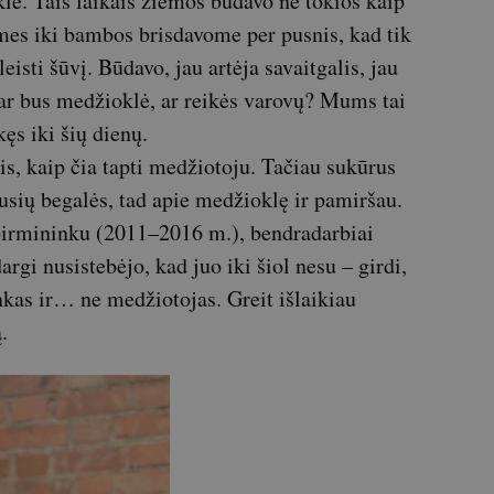
lė. Tais laikais žiemos būdavo ne tokios kaip
mes iki bambos brisdavome per pusnis, kad tik
eisti šūvį. Būdavo, jau artėja savaitgalis, jau
 ar bus medžioklė, ar reikės varovų? Mums tai
ęs iki šių dienų.
is, kaip čia tapti medžiotoju. Tačiau sukūrus
usių begalės, tad apie medžioklę ir pamiršau.
irmininku (2011–2016 m.), bendradarbiai
argi nusistebėjo, kad juo iki šiol nesu – girdi,
kas ir… ne medžiotojas. Greit išlaikiau
.