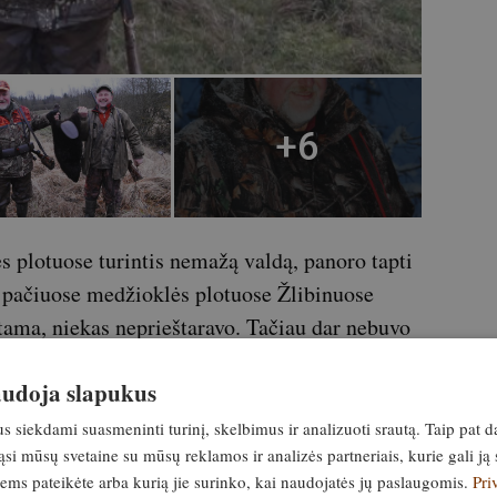
s plotuose turintis nemažą valdą, panoro tapti
 pačiuose medžioklės plotuose Žlibinuose
antama, niekas neprieštaravo. Tačiau dar nebuvo
irmą kartą, dar nebūdamas klubo nariu, pas mus
naudoja slapukus
 Stančikas, Seimo narys, Žemės ūkio rūmų
i išdarinėti vieną iš knislių. Pamaniau, jog tai
siekdami suasmeninti turinį, skelbimus ir analizuoti srautą. Taip pat d
si mūsų svetaine su mūsų reklamos ir analizės partneriais, kurie gali ją 
kartą vėl tas pats, vėl sumedžiotų žvėrių
jiems pateikėte arba kurią jie surinko, kai naudojatės jų paslaugomis.
Pri
si peilio. Nenuostabu, kad greitai tapo tikru ir