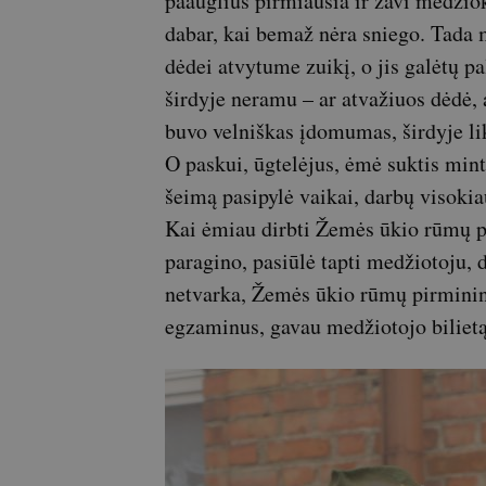
paauglius pirmiausia ir žavi medžiok
dabar, kai bemaž nėra sniego. Tada 
dėdei atvytume zuikį, o jis galėtų pal
širdyje neramu – ar atvažiuos dėdė,
buvo velniškas įdomumas, širdyje lik
O paskui, ūgtelėjus, ėmė suktis mint
šeimą pasipylė vaikai, darbų visokia
Kai ėmiau dirbti Žemės ūkio rūmų p
paragino, pasiūlė tapti medžiotoju, d
netvarka, Žemės ūkio rūmų pirminin
egzaminus, gavau medžiotojo bilietą