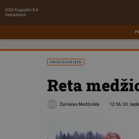
2026 Rugpjūtis 8 d.
šeštadienis
P
UNCATEGORIZED
Reta medži
ŽM
Žurnalas Medžioklė
12:56, 30. lapk