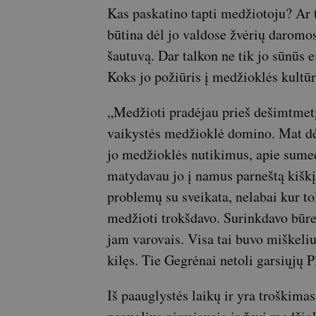
Kas paskatino tapti medžiotoju? Ar 
būtina dėl jo valdose žvėrių daromos
šautuvą. Dar talkon ne tik jo sūnūs e
Koks jo požiūris į medžioklės kultūrą
„Medžioti pradėjau prieš dešimtme
vaikystės medžioklė domino. Mat dė
jo medžioklės nutikimus, apie sumed
matydavau jo į namus parneštą kiškį.
problemų su sveikata, nelabai kur to
medžioti trokšdavo. Surinkdavo būrel
jam varovais. Visa tai buvo miškeliu
kilęs. Tie Gegrėnai netoli garsiųjų P
Iš paauglystės laikų ir yra troškimas