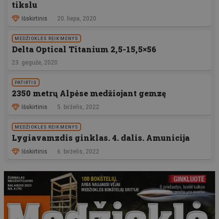
tikslu
Išskirtinis
20. liepa, 2020
MEDŽIOKLĖS REIKMENYS
Delta Optical Titanium 2,5-15,5×56
23. gegužė, 2020
PATIRTIS
2350 metrų Alpėse medžiojant gemzę
Išskirtinis
5. birželis, 2022
MEDŽIOKLĖS REIKMENYS
Lygiavamzdis ginklas. 4. dalis. Amunicija
Išskirtinis
6. birželis, 2022