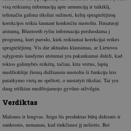
visą reikiamą informaciją apie amuniciją ir taikiklį,
tolimačiu galima tiksliai sužinoti, kelių spragtelėjimų
korekcijos reikia šaunant konkrečiu nuotoliu. Išmatuoji
atstumą, Bluetooth ryšiu informacija perduodama į
programą, kuri parodo, kiek reikiamai korekcijai reikės
spragtelėjimų. Vis dar aktualus klausimas, ar Lietuvos
sąlygomis šaudymo atstumai yra pakankamai dideli, kad
tokios galimybės reikėtų, tačiau, kita vertus, lapių
medžioklėje žiemą didžiausiu nuotoliu ši funkcija leis
pataikymo vietą ne spėlioti, o nustatyti tiksliai. Tai yra
daug etiškiau medžiojamojo gyvūno atžvilgiu.
Verdiktas
Malonus ir lengvas. Jeigu šis produktas būtų didesnis ir
sunkesnis, nemanau, kad rinkčiausi jį nešiotis. Bet