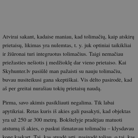
Atvirai sakant, kadaise maniau, kad tolimačių, kaip atskirų
prietaisų, likimas yra nulemtas, t. y. juk optiniai taikikliai
ir žiūronai turi integruotus tolimačius. Taigi nemačiau
priežasties nešiotis į medžioklę dar vieno prietaiso. Kai
Skyhunter.lv pasiūlė man pažaisti su nauju tolimačiu,
buvau nusiteikusi gana skeptiškai. Vis dėlto pasirodė, kad
aš per greitai nurašiau tokių prietaisų naudą.
Pirma, savo akimis pasikliauti negalima. Tik labai
apytikriai. Retas kuris iš akies gali pasakyti, kad objektas
yra už 250 ar 300 metrų. Bokštelyje pradėjau matuoti
atstumą iš akies, o paskui išmatavau tolimačiu – klysdavau
kone kaskart. Tai, kas atrodė arti, pasirodė toliau, o tai, kas