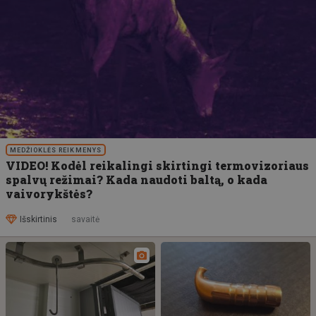
MEDŽIOKLĖS REIKMENYS
VIDEO! Kodėl reikalingi skirtingi termovizoriaus
spalvų režimai? Kada naudoti baltą, o kada
vaivorykštės?
Išskirtinis
savaitė