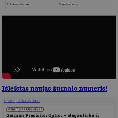
Išleistas naujas žurnalo numeris!
SUSIJĘ STRAIPSNIAI
MEDŽIOKLĖS REIKMENYS
German Precision Optics – elegantiška ir