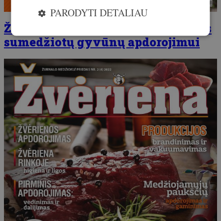
PARODYTI DETALIAU
Žvėriena – žurnalo priedas, skirtas
sumedžiotų gyvūnų apdorojimui