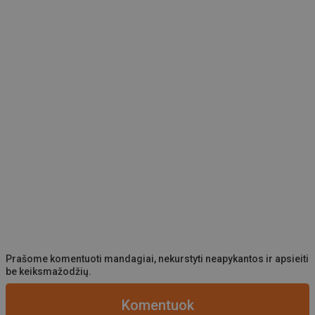
Prašome komentuoti mandagiai, nekurstyti neapykantos ir apsieiti
be keiksmažodžių.
Komentuok