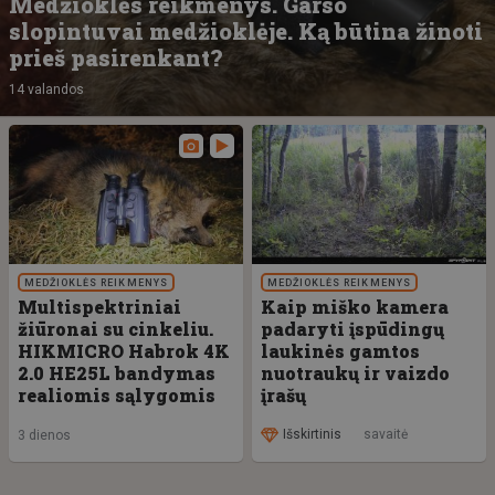
Medžioklės reikmenys. Garso
slopintuvai medžioklėje. Ką būtina žinoti
prieš pasirenkant?
14 valandos
MEDŽIOKLĖS REIKMENYS
MEDŽIOKLĖS REIKMENYS
Multispektriniai
Kaip miško kamera
žiūronai su cinkeliu.
padaryti įspūdingų
HIKMICRO Habrok 4K
laukinės gamtos
2.0 HE25L bandymas
nuotraukų ir vaizdo
realiomis sąlygomis
įrašų
Išskirtinis
savaitė
3 dienos