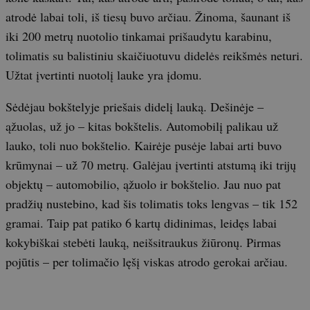
atrodė labai toli, iš tiesų buvo arčiau. Žinoma, šaunant iš
iki 200 metrų nuotolio tinkamai prišaudytu karabinu,
tolimatis su balistiniu skaičiuotuvu didelės reikšmės neturi.
Užtat įvertinti nuotolį lauke yra įdomu.
Sėdėjau bokštelyje priešais didelį lauką. Dešinėje –
ąžuolas, už jo – kitas bokštelis. Automobilį palikau už
lauko, toli nuo bokštelio. Kairėje pusėje labai arti buvo
krūmynai – už 70 metrų. Galėjau įvertinti atstumą iki trijų
objektų – automobilio, ąžuolo ir bokštelio. Jau nuo pat
pradžių nustebino, kad šis tolimatis toks lengvas – tik 152
gramai. Taip pat patiko 6 kartų didinimas, leidęs labai
kokybiškai stebėti lauką, neišsitraukus žiūronų. Pirmas
pojūtis – per tolimačio lęšį viskas atrodo gerokai arčiau.