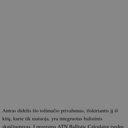
Antras didelis šio tolimačio privalumas, išskiriantis jį iš
kitų, kurie tik matuoja, yra integruotas balistinis
skaičiuotuvas. Į programą ATN Ballistic Calculator įvedus