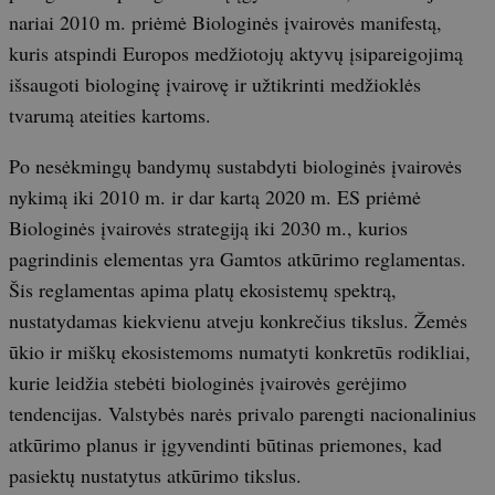
nariai 2010 m. priėmė Biologinės įvairovės manifestą,
kuris atspindi Europos medžiotojų aktyvų įsipareigojimą
išsaugoti biologinę įvairovę ir užtikrinti medžioklės
tvarumą ateities kartoms.
Po nesėkmingų bandymų sustabdyti biologinės įvairovės
nykimą iki 2010 m. ir dar kartą 2020 m. ES priėmė
Biologinės įvairovės strategiją iki 2030 m., kurios
pagrindinis elementas yra Gamtos atkūrimo reglamentas.
Šis reglamentas apima platų ekosistemų spektrą,
nustatydamas kiekvienu atveju konkrečius tikslus. Žemės
ūkio ir miškų ekosistemoms numatyti konkretūs rodikliai,
kurie leidžia stebėti biologinės įvairovės gerėjimo
tendencijas. Valstybės narės privalo parengti nacionalinius
atkūrimo planus ir įgyvendinti būtinas priemones, kad
pasiektų nustatytus atkūrimo tikslus.