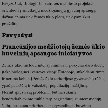
Pavyzdžiui, Biologinės įvairovės manifesto projektai,
orientuoti į smulkiųjų medžiojamųjų gyvūnų apsaugą,
dažnai apima tiek žemės ūkio plotų, tiek pamiškių
priežiūrą.
Pavyzdys!
Prancūzijos medžiotojų žemės ūkio
buveinių apsaugos iniciatyvos
Žemės ūkio metodų intensyvinimas ir pokyčiai daro didelę
įtaką biologinei įvairovei visoje Europoje, sukeldami rimtą
ir nerimą keliantį žemės ūkio teritorijose gyvenančių rūšių,
ypač paukščių ir vabzdžių, populiacijų mažėjimą.
Norint spręsti šią problemą, būtina sukurti
bendradarbiavimo tinklą tarp pagrindinių suinteresuotųjų
šalių, nustatant prioritetus ir įgyvendinant buveinių