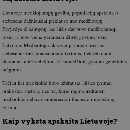
Lietuvoje medžiojamųjų gyvūnų populiacijų apskaita ir
stebėsena dažniausiai priklauso nuo medžiotojų.
Pavyzdys iš kaimynų: kai lūšis dar buvo medžiojamoji
rūšis, ji buvo viena geriausiai ištirtų gyvūnų rūšių
Latvijoje. Medžiotojai aktyviai prisidėjo prie jos
stebėsenos tiek finansuodami tyrimus, tiek teikdami
duomenis apie stebėjimus ir sumedžiotų gyvūnų genetinius
mėginius.
Tačiau kai medžioklė buvo uždrausta, lūšies tyrimai
praktiškai sustojo, nes tie, kurie ragino uždrausti
medžioklę, nebuvo suinteresuoti finansuoti mokslinių
tyrimų.
Kaip vyksta apskaita Lietuvoje?