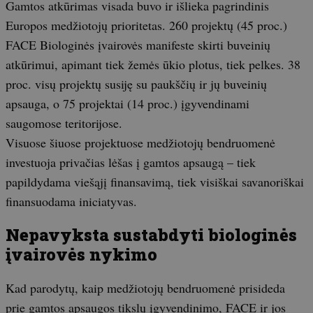
Gamtos atkūrimas visada buvo ir išlieka pagrindinis
Europos medžiotojų prioritetas. 260 projektų (45 proc.)
FACE Biologinės įvairovės manifeste skirti buveinių
atkūrimui, apimant tiek žemės ūkio plotus, tiek pelkes. 38
proc. visų projektų susiję su paukščių ir jų buveinių
apsauga, o 75 projektai (14 proc.) įgyvendinami
saugomose teritorijose.
Visuose šiuose projektuose medžiotojų bendruomenė
investuoja privačias lėšas į gamtos apsaugą – tiek
papildydama viešąjį finansavimą, tiek visiškai savanoriškai
finansuodama iniciatyvas.
Nepavyksta sustabdyti biologinės
įvairovės nykimo
Kad parodytų, kaip medžiotojų bendruomenė prisideda
prie gamtos apsaugos tikslų įgyvendinimo, FACE ir jos