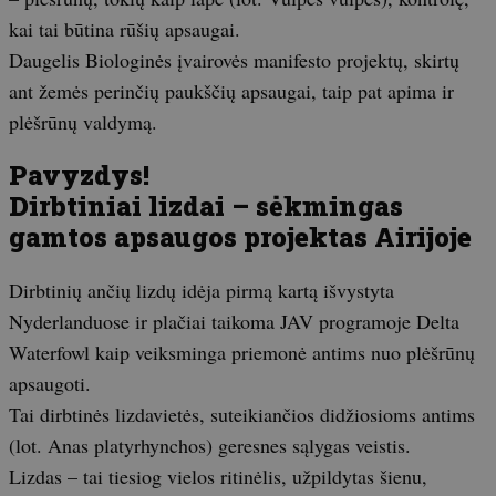
kai tai būtina rūšių apsaugai.
Daugelis Biologinės įvairovės manifesto projektų, skirtų
ant žemės perinčių paukščių apsaugai, taip pat apima ir
plėšrūnų valdymą.
Pavyzdys!
Dirbtiniai lizdai – sėkmingas
gamtos apsaugos projektas Airijoje
Dirbtinių ančių lizdų idėja pirmą kartą išvystyta
Nyderlanduose ir plačiai taikoma JAV programoje Delta
Waterfowl kaip veiksminga priemonė antims nuo plėšrūnų
apsaugoti.
Tai dirbtinės lizdavietės, suteikiančios didžiosioms antims
(lot. Anas platyrhynchos) geresnes sąlygas veistis.
Lizdas – tai tiesiog vielos ritinėlis, užpildytas šienu,