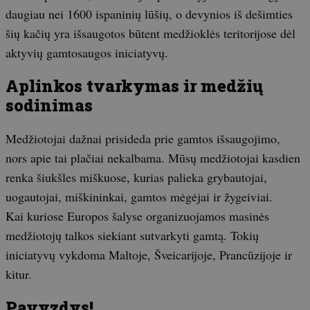
daugiau nei 1600 ispaninių lūšių, o devynios iš dešimties
šių kačių yra išsaugotos būtent medžioklės teritorijose dėl
aktyvių gamtosaugos iniciatyvų.
Aplinkos tvarkymas ir medžių
sodinimas
Medžiotojai dažnai prisideda prie gamtos išsaugojimo,
nors apie tai plačiai nekalbama. Mūsų medžiotojai kasdien
renka šiukšles miškuose, kurias palieka grybautojai,
uogautojai, miškininkai, gamtos mėgėjai ir žygeiviai.
Kai kuriose Europos šalyse organizuojamos masinės
medžiotojų talkos siekiant sutvarkyti gamtą. Tokių
iniciatyvų vykdoma Maltoje, Šveicarijoje, Prancūzijoje ir
kitur.
Pavyzdys!