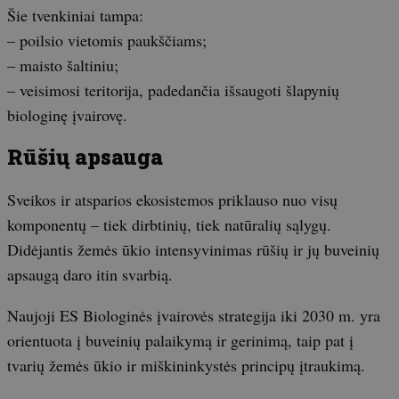
Šie tvenkiniai tampa:
– poilsio vietomis paukščiams;
– maisto šaltiniu;
– veisimosi teritorija, padedančia išsaugoti šlapynių
biologinę įvairovę.
Rūšių apsauga
Sveikos ir atsparios ekosistemos priklauso nuo visų
komponentų – tiek dirbtinių, tiek natūralių sąlygų.
Didėjantis žemės ūkio intensyvinimas rūšių ir jų buveinių
apsaugą daro itin svarbią.
Naujoji ES Biologinės įvairovės strategija iki 2030 m. yra
orientuota į buveinių palaikymą ir gerinimą, taip pat į
tvarių žemės ūkio ir miškininkystės principų įtraukimą.