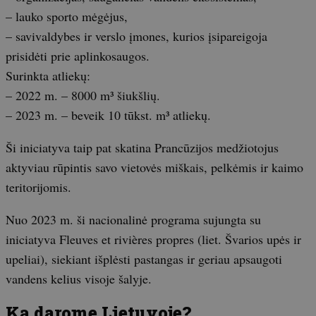
– lauko sporto mėgėjus,
– savivaldybes ir verslo įmones, kurios įsipareigoja
prisidėti prie aplinkosaugos.
Surinkta atliekų:
– 2022 m. – 8000 m³ šiukšlių.
– 2023 m. – beveik 10 tūkst. m³ atliekų.
Ši iniciatyva taip pat skatina Prancūzijos medžiotojus
aktyviau rūpintis savo vietovės miškais, pelkėmis ir kaimo
teritorijomis.
Nuo 2023 m. ši nacionalinė programa sujungta su
iniciatyva Fleuves et rivières propres (liet. Švarios upės ir
upeliai), siekiant išplėsti pastangas ir geriau apsaugoti
vandens kelius visoje šalyje.
Ką darome Lietuvoje?