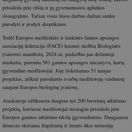
prisideda prie rūšių ir jų gyvenamosios aplinkos
išsaugojimo. Tačiau visus šiuos darbus dažnai sunku
parodyti ir įrodyti skeptikams.
Todėl Europos medžioklės ir laukinės faunos apsaugos
asociacijų federacija (FACE) kasmet skelbia Biologinės
įvairovės manifestą. 2024 m. paskelbta jau dešimtoji
ataskaita, paremta 581 gamtos apsaugos iniciatyva, kurią
įgyvendino medžiotojai. Joje išskiriamas 51 naujas
projektas, aiškiai parodantis svarbų medžiotojų vaidmenį
saugant Europos biologinę įvairovę.
Ataskaitoje užfiksuota daugiau nei 200 buveinių atkūrimo
projektų, kuriuose medžiotojai tiesiogiai prisideda prie
Europos gamtos atkūrimo tikslų įgyvendinimo. Daugiausia
dėmesio skiriama šlapžemių ir žemės ūkio teritorijų