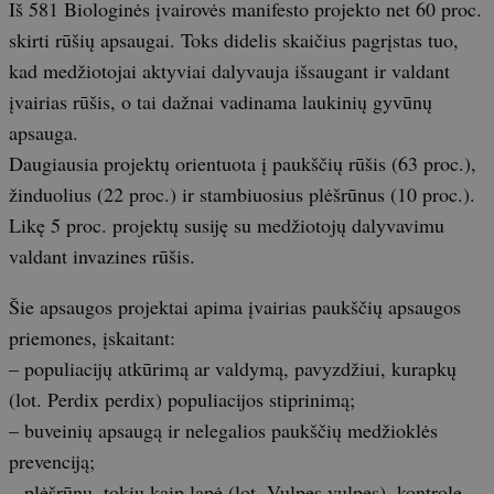
Iš 581 Biologinės įvairovės manifesto projekto net 60 proc.
skirti rūšių apsaugai. Toks didelis skaičius pagrįstas tuo,
kad medžiotojai aktyviai dalyvauja išsaugant ir valdant
įvairias rūšis, o tai dažnai vadinama laukinių gyvūnų
apsauga.
Daugiausia projektų orientuota į paukščių rūšis (63 proc.),
žinduolius (22 proc.) ir stambiuosius plėšrūnus (10 proc.).
Likę 5 proc. projektų susiję su medžiotojų dalyvavimu
valdant invazines rūšis.
Šie apsaugos projektai apima įvairias paukščių apsaugos
priemones, įskaitant:
– populiacijų atkūrimą ar valdymą, pavyzdžiui, kurapkų
(lot. Perdix perdix) populiacijos stiprinimą;
– buveinių apsaugą ir nelegalios paukščių medžioklės
prevenciją;
– plėšrūnų, tokių kaip lapė (lot. Vulpes vulpes), kontrolę,