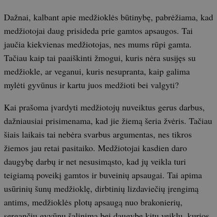
Dažnai, kalbant apie medžioklės būtinybę, pabrėžiama, kad
medžiotojai daug prisideda prie gamtos apsaugos. Tai
jaučia kiekvienas medžiotojas, nes mums rūpi gamta.
Tačiau kaip tai paaiškinti žmogui, kuris nėra susijęs su
medžiokle, ar veganui, kuris nesupranta, kaip galima
mylėti gyvūnus ir kartu juos medžioti bei valgyti?
Kai prašoma įvardyti medžiotojų nuveiktus gerus darbus,
dažniausiai prisimenama, kad jie žiemą šeria žvėris. Tačiau
šiais laikais tai nebėra svarbus argumentas, nes tikros
žiemos jau retai pasitaiko. Medžiotojai kasdien daro
daugybę darbų ir net nesusimąsto, kad jų veikla turi
teigiamą poveikį gamtos ir buveinių apsaugai. Tai apima
usūrinių šunų medžioklę, dirbtinių lizdaviečių įrengimą
antims, medžioklės plotų apsaugą nuo brakonierių,
sergančių gyvūnų šalinimą bei daugybę kitų veiklų, kurios