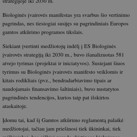
strategijoje iki 2030 m.
Biologinės įvairovės manifestas yra svarbus šio vertinimo
pagrindas, nes tiesiogiai susijęs su pagrindiniais Europos
gamtos atkūrimo programos tikslais.
Siekiant įvertinti medžiotojų indėlį į ES Biologinės
įvairovės strategiją iki 2030 m., buvo išanalizuotas 581
atvejo tyrimas (projektai ir iniciatyvos). Susiejant šiuos
tyrimus su Biologinės įvairovės manifesto veiklomis ir
kitais rodikliais (pvz., bendradarbiavimo tipais ar
naudojamais finansavimo šaltiniais), buvo nustatytos
pagrindinės tendencijos, kurios taip pat išskirtos
ataskaitoje.
Įdomu tai, kad šį Gamtos atkūrimo reglamentą palaikė
medžiotojai, tačiau jam priešinosi tiek ūkininkai, tiek
miškininkai, kas aiškiai parodo skirtingas kiekvienos