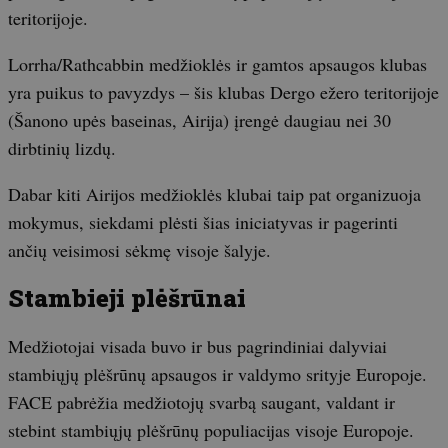
teritorijoje.
Lorrha/Rathcabbin medžioklės ir gamtos apsaugos klubas
yra puikus to pavyzdys – šis klubas Dergo ežero teritorijoje
(Šanono upės baseinas, Airija) įrengė daugiau nei 30
dirbtinių lizdų.
Dabar kiti Airijos medžioklės klubai taip pat organizuoja
mokymus, siekdami plėsti šias iniciatyvas ir pagerinti
ančių veisimosi sėkmę visoje šalyje.
Stambieji plėšrūnai
Medžiotojai visada buvo ir bus pagrindiniai dalyviai
stambiųjų plėšrūnų apsaugos ir valdymo srityje Europoje.
FACE pabrėžia medžiotojų svarbą saugant, valdant ir
stebint stambiųjų plėšrūnų populiacijas visoje Europoje.