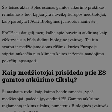
Šis teisės aktas išplės esamas gamtos atkūrimo praktikas,
remdamasis tuo, ką jau yra nuveikę Europos medžiotojai,
kaip parodyta FACE Biologinės įvairovės manifeste.
FACE jau daugelį metų kalba apie buveinių atkūrimą kaip
efektyviausią būdą didinti biologinę įvairovę. Tai itin
svarbu ir medžiojamosioms rūšims, kurios Europoje
stipriai nukenčia nuo klimato kaitos ir žemės naudojimo
pokyčių, apsaugoti.
Kaip medžiotojai prisideda prie ES
gamtos atkūrimo tikslų?
Ši ataskaita rodo, kaip kaimo bendruomenės, ypač
medžiotojai, padeda įgyvendinti ES Gamtos atkūrimo
reglamentą ir kitus tikslus, numatytus Biologinės įvairovės