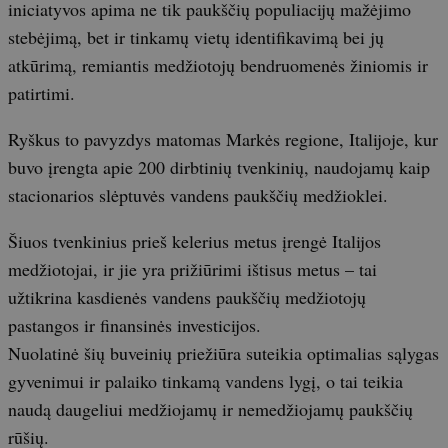
iniciatyvos apima ne tik paukščių populiacijų mažėjimo
stebėjimą, bet ir tinkamų vietų identifikavimą bei jų
atkūrimą, remiantis medžiotojų bendruomenės žiniomis ir
patirtimi.
Ryškus to pavyzdys matomas Markės regione, Italijoje, kur
buvo įrengta apie 200 dirbtinių tvenkinių, naudojamų kaip
stacionarios slėptuvės vandens paukščių medžioklei.
Šiuos tvenkinius prieš kelerius metus įrengė Italijos
medžiotojai, ir jie yra prižiūrimi ištisus metus – tai
užtikrina kasdienės vandens paukščių medžiotojų
pastangos ir finansinės investicijos.
Nuolatinė šių buveinių priežiūra suteikia optimalias sąlygas
gyvenimui ir palaiko tinkamą vandens lygį, o tai teikia
naudą daugeliui medžiojamų ir nemedžiojamų paukščių
rūšių.