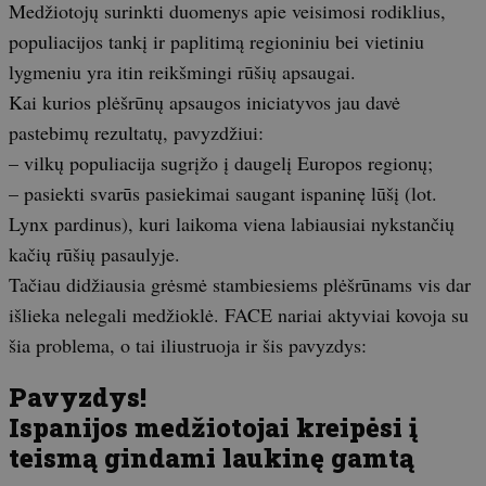
Medžiotojų surinkti duomenys apie veisimosi rodiklius,
populiacijos tankį ir paplitimą regioniniu bei vietiniu
lygmeniu yra itin reikšmingi rūšių apsaugai.
Kai kurios plėšrūnų apsaugos iniciatyvos jau davė
pastebimų rezultatų, pavyzdžiui:
– vilkų populiacija sugrįžo į daugelį Europos regionų;
– pasiekti svarūs pasiekimai saugant ispaninę lūšį (lot.
Lynx pardinus), kuri laikoma viena labiausiai nykstančių
kačių rūšių pasaulyje.
Tačiau didžiausia grėsmė stambiesiems plėšrūnams vis dar
išlieka nelegali medžioklė. FACE nariai aktyviai kovoja su
šia problema, o tai iliustruoja ir šis pavyzdys:
Pavyzdys!
Ispanijos medžiotojai kreipėsi į
teismą gindami laukinę gamtą