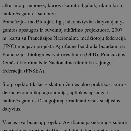
atkūrimo priemones, kurios skatintų ilgalaikį ūkininkų ir
laukinės gamtos sambūvį.
Prancūzijos medžiotojai, ilgą laiką aktyviai dalyvaujantys
gamtos apsaugos ir buveinių atkūrimo projektuose, 2007
m. kartu su Prancūzijos Nacionaline medžiotojų federacija
(FNC) inicijavo projektą Agrifaune bendradarbiaudami su
Prancūzijos biologinės įvairovės biuru (OFB), Prancūzijos
žemės ūkio rūmais ir Nacionaline ūkininkų sąjungų
federacija (FNSEA).
Šio projekto tikslas – skatinti žemės ūkio praktikas, kurios
derina ekonomiką, agronomiją, aplinkos apsaugą ir
laukinės gamtos išsaugojimą, įtraukiant visus susijusius
dalyvius.
Vienas svarbiausių projekto Agrifaune pasiekimų – suburti
pagrindiniai kraštovaizdžio valdytojai, kad galėtų kartu