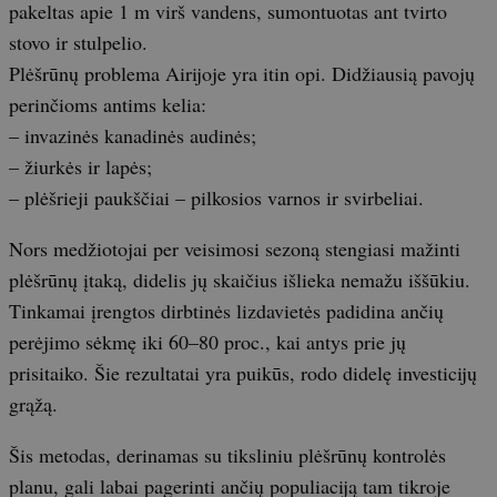
pakeltas apie 1 m virš vandens, sumontuotas ant tvirto
stovo ir stulpelio.
Plėšrūnų problema Airijoje yra itin opi. Didžiausią pavojų
perinčioms antims kelia:
– invazinės kanadinės audinės;
– žiurkės ir lapės;
– plėšrieji paukščiai – pilkosios varnos ir svirbeliai.
Nors medžiotojai per veisimosi sezoną stengiasi mažinti
plėšrūnų įtaką, didelis jų skaičius išlieka nemažu iššūkiu.
Tinkamai įrengtos dirbtinės lizdavietės padidina ančių
perėjimo sėkmę iki 60–80 proc., kai antys prie jų
prisitaiko. Šie rezultatai yra puikūs, rodo didelę investicijų
grąžą.
Šis metodas, derinamas su tiksliniu plėšrūnų kontrolės
planu, gali labai pagerinti ančių populiaciją tam tikroje