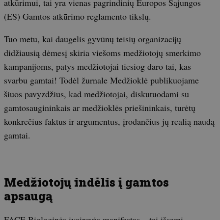
atkūrimui, tai yra vienas pagrindinių Europos Sąjungos
(ES) Gamtos atkūrimo reglamento tikslų.
Tuo metu, kai daugelis gyvūnų teisių organizacijų
didžiausią dėmesį skiria viešoms medžiotojų smerkimo
kampanijoms, patys medžiotojai tiesiog daro tai, kas
svarbu gamtai! Todėl žurnale Medžioklė publikuojame
šiuos pavyzdžius, kad medžiotojai, diskutuodami su
gamtosaugininkais ar medžioklės priešininkais, turėtų
konkrečius faktus ir argumentus, įrodančius jų realią naudą
gamtai.
Medžiotojų indėlis į gamtos
apsaugą
FACE Biologinės įvairovės manifestas – tai išsami