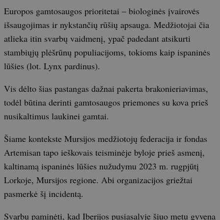
Europos gamtosaugos prioritetai – biologinės įvairovės
išsaugojimas ir nykstančių rūšių apsauga. Medžiotojai čia
atlieka itin svarbų vaidmenį, ypač padedant atsikurti
stambiųjų plėšrūnų populiacijoms, tokioms kaip ispaninės
lūšies (lot. Lynx pardinus).
Vis dėlto šias pastangas dažnai pakerta brakonieriavimas,
todėl būtina derinti gamtosaugos priemones su kova prieš
nusikaltimus laukinei gamtai.
Šiame kontekste Mursijos medžiotojų federacija ir fondas
Artemisan tapo ieškovais teisminėje byloje prieš asmenį,
kaltinamą ispaninės lūšies nužudymu 2023 m. rugpjūtį
Lorkoje, Mursijos regione. Abi organizacijos griežtai
pasmerkė šį incidentą.
Svarbu paminėti, kad Iberijos pusiasalyje šiuo metu gyvena