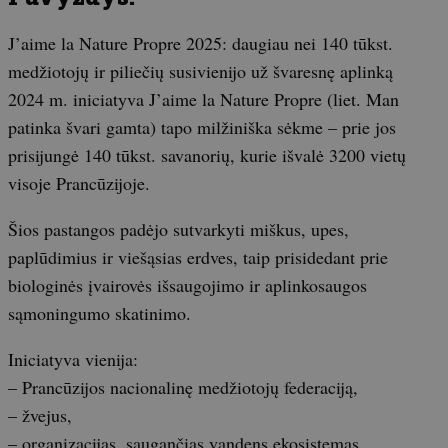
J’aime la Nature Propre 2025: daugiau nei 140 tūkst.
medžiotojų ir piliečių susivienijo už švaresnę aplinką
2024 m. iniciatyva J’aime la Nature Propre (liet. Man
patinka švari gamta) tapo milžiniška sėkme – prie jos
prisijungė 140 tūkst. savanorių, kurie išvalė 3200 vietų
visoje Prancūzijoje.
Šios pastangos padėjo sutvarkyti miškus, upes,
paplūdimius ir viešąsias erdves, taip prisidedant prie
biologinės įvairovės išsaugojimo ir aplinkosaugos
sąmoningumo skatinimo.
Iniciatyva vienija:
– Prancūzijos nacionalinę medžiotojų federaciją,
– žvejus,
– organizacijas, saugančias vandens ekosistemas,