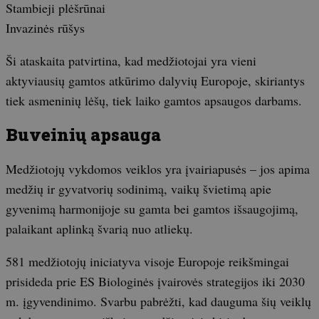
Stambieji plėšrūnai
Invazinės rūšys
Ši ataskaita patvirtina, kad medžiotojai yra vieni
aktyviausių gamtos atkūrimo dalyvių Europoje, skiriantys
tiek asmeninių lėšų, tiek laiko gamtos apsaugos darbams.
Buveinių apsauga
Medžiotojų vykdomos veiklos yra įvairiapusės – jos apima
medžių ir gyvatvorių sodinimą, vaikų švietimą apie
gyvenimą harmonijoje su gamta bei gamtos išsaugojimą,
palaikant aplinką švarią nuo atliekų.
581 medžiotojų iniciatyva visoje Europoje reikšmingai
prisideda prie ES Biologinės įvairovės strategijos iki 2030
m. įgyvendinimo. Svarbu pabrėžti, kad dauguma šių veiklų