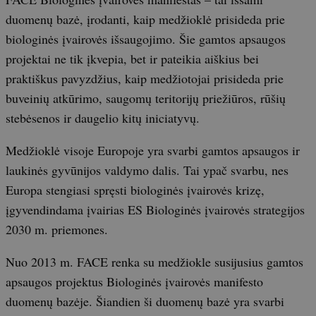
duomenų bazė, įrodanti, kaip medžioklė prisideda prie
biologinės įvairovės išsaugojimo. Šie gamtos apsaugos
projektai ne tik įkvepia, bet ir pateikia aiškius bei
praktiškus pavyzdžius, kaip medžiotojai prisideda prie
buveinių atkūrimo, saugomų teritorijų priežiūros, rūšių
stebėsenos ir daugelio kitų iniciatyvų.
Medžioklė visoje Europoje yra svarbi gamtos apsaugos ir
laukinės gyvūnijos valdymo dalis. Tai ypač svarbu, nes
Europa stengiasi spręsti biologinės įvairovės krizę,
įgyvendindama įvairias ES Biologinės įvairovės strategijos
2030 m. priemones.
Nuo 2013 m. FACE renka su medžiokle susijusius gamtos
apsaugos projektus Biologinės įvairovės manifesto
duomenų bazėje. Šiandien ši duomenų bazė yra svarbi