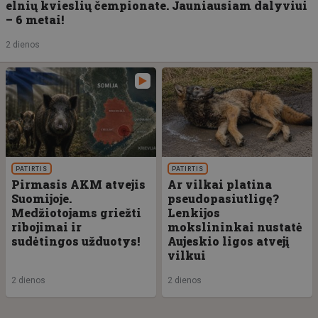
elnių kvieslių čempionate. Jauniausiam dalyviui
– 6 metai!
2 dienos
PATIRTIS
PATIRTIS
Pirmasis AKM atvejis
Ar vilkai platina
Suomijoje.
pseudopasiutligę?
Medžiotojams griežti
Lenkijos
ribojimai ir
mokslininkai nustatė
sudėtingos užduotys!
Aujeskio ligos atvejį
vilkui
2 dienos
2 dienos