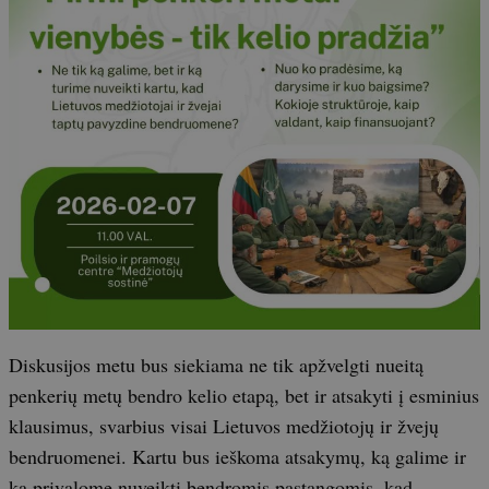
Diskusijos metu bus siekiama ne tik apžvelgti nueitą
penkerių metų bendro kelio etapą, bet ir atsakyti į esminius
klausimus, svarbius visai Lietuvos medžiotojų ir žvejų
bendruomenei. Kartu bus ieškoma atsakymų, ką galime ir
ką privalome nuveikti bendromis pastangomis, kad