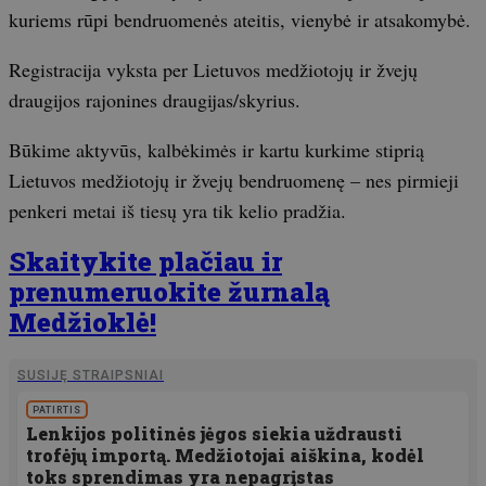
kuriems rūpi bendruomenės ateitis, vienybė ir atsakomybė.
Registracija vyksta per Lietuvos medžiotojų ir žvejų
draugijos rajonines draugijas/skyrius.
Būkime aktyvūs, kalbėkimės ir kartu kurkime stiprią
Lietuvos medžiotojų ir žvejų bendruomenę – nes pirmieji
penkeri metai iš tiesų yra tik kelio pradžia.
Skaitykite plačiau ir
prenumeruokite žurnalą
Medžioklė!
SUSIJĘ STRAIPSNIAI
PATIRTIS
Lenkijos politinės jėgos siekia uždrausti
trofėjų importą. Medžiotojai aiškina, kodėl
toks sprendimas yra nepagrįstas