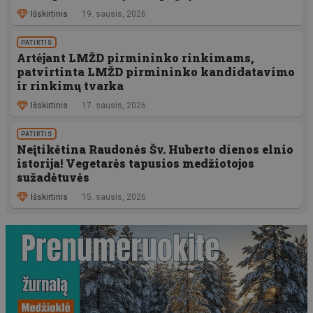
Išskirtinis
19. sausis, 2026
PATIRTIS
Artėjant LMŽD pirmininko rinkimams,
patvirtinta LMŽD pirmininko kandidatavimo
ir rinkimų tvarka
Išskirtinis
17. sausis, 2026
PATIRTIS
Neįtikėtina Raudonės Šv. Huberto dienos elnio
istorija! Vegetarės tapusios medžiotojos
sužadėtuvės
Išskirtinis
15. sausis, 2026