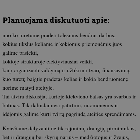
Planuojama diskutuoti apie:
nuo ko turėtume pradėti tolesnius bendrus darbus,
kokius tikslus keliame ir kokiomis priemonėmis juos
galime pasiekti,
kokioje struktūroje efektyviausiai veikti,
kaip organizuoti valdymą ir užtikrinti tvarų finansavimą,
kuo turėtų baigtis pradėtas kelias ir kokią bendruomenę
norime matyti ateityje.
Tai atvira diskusija, kurioje kiekvieno balsas yra svarbus ir
būtinas. Tik dalindamiesi patirtimi, nuomonėmis ir
idėjomis galime kurti tvirtą pagrindą ateities sprendimams.
Kviečiame dalyvauti ne tik rajoninių draugijų pirmininkus,
bet ir draugijų bei skyrių narius – medžiotojus ir žvejus,