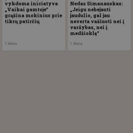
vykdoma iniciatyva
Nedas Simanauskas:
„Vaikai gamtoje“
„Jeigu nebejauti
grąžina mokinius prie
jaudulio, gal jau
tikrų patirčių
neverta važiuoti nei į
varžybas, nei į
medžioklę“
1 diena
1 diena