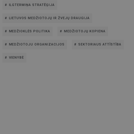
ILGTERMIŅA STRATĒĢIJA
LIETUVOS MEDŽIOTOJŲ IR ŽVEJŲ DRAUGIJA
MEDŽIOKLĖS POLITIKA
MEDŽIOTOJŲ KOPIENA
MEDŽIOTOJU ORGANIZACIJOS
SEKTORIAUS ATTĪSTĪBA
VIENYBĖ