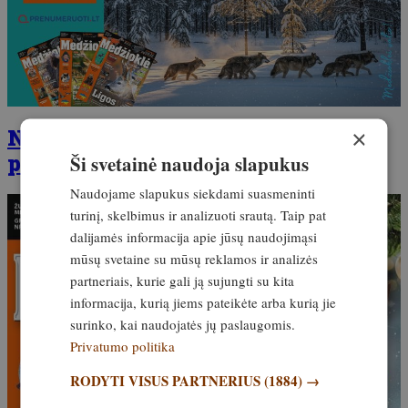
Naujasis žurnalo numeris jau
×
prekyboje!
Ši svetainė naudoja slapukus
Naudojame slapukus siekdami suasmeninti
turinį, skelbimus ir analizuoti srautą. Taip pat
dalijamės informacija apie jūsų naudojimąsi
mūsų svetaine su mūsų reklamos ir analizės
partneriais, kurie gali ją sujungti su kita
informacija, kurią jiems pateikėte arba kurią jie
surinko, kai naudojatės jų paslaugomis.
Privatumo politika
RODYTI VISUS PARTNERIUS
(1884) →