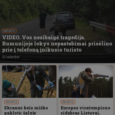
PATIRTIS
VIDEO. Vos nesibaigė tragedija.
Rumunijoje lokys nepastebimai prisėlino
prie į telefoną įnikusio turisto
22 valandos
PATIRTIS
PATIRTIS
Ekranus keis miško
Europos vicečempiono
paklotė: šalyje
sidabras Lietuvai.