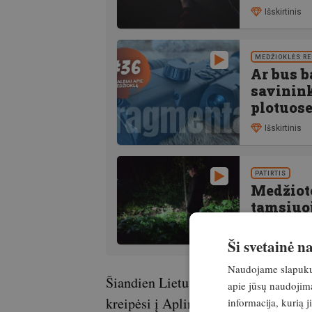
Išskirtinis
MEDŽIOKLĖS R
Ar bus b
savinin
plotuos
Išskirtinis
PATIRTIS
Medžiot
tamsiuo
Išskirtinis
Ši svetainė 
Naudojame slapukus 
Šiandien Lietuvos medžiotojų sąjun
apie jūsų naudojimą
kreipėsi į Aplinkos ministeriją, kad
informacija, kurią 