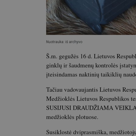
Nuotrauka: iš archyvo
Š.m. gegužės 16 d. Lietuvos Respub
ginklų ir šaudmenų kontrolės įstatym
įteisindamas naktinių taikiklių naud
Tačiau vadovaujantis Lietuvos Respu
Medžioklės Lietuvos Respublikos t
SUSIJUSI DRAUDŽIAMA VEIKLA 58.3.
medžioklės plotuose.
Susiklostė dviprasmiška, medžiotojus