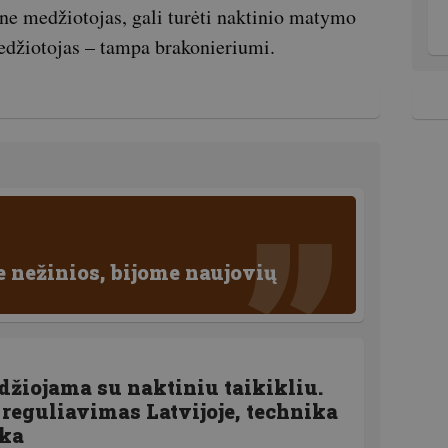
e medžiotojas, gali turėti naktinio matymo
medžiotojas – tampa brakonieriumi.
e nežinios, bijome naujovių
žiojama su naktiniu taikikliu.
 reguliavimas Latvijoje, technika
ika