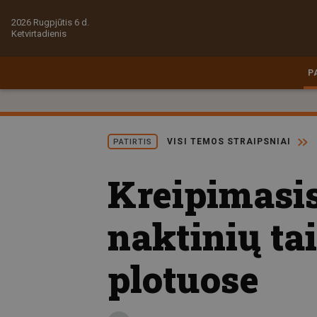
2026 Rugpjūtis 6 d.
Ketvirtadienis
P
VISI TEMOS STRAIPSNIAI
PATIRTIS
Kreipimasis
naktinių ta
plotuose