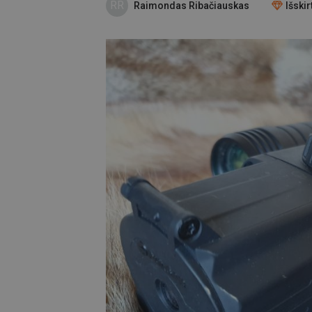
RR
Raimondas Ribačiauskas
Išskir