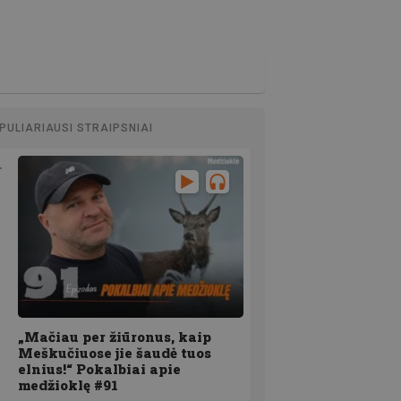
PULIARIAUSI STRAIPSNIAI
„Mačiau per žiūronus, kaip
Meškučiuose jie šaudė tuos
elnius!“ Pokalbiai apie
medžioklę #91