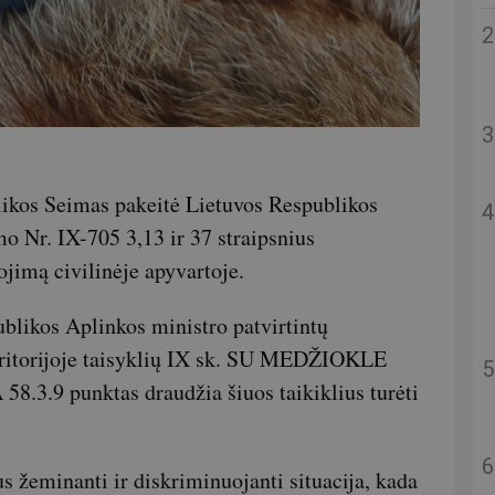
likos Seimas pakeitė Lietuvos Respublikos
o Nr. IX-705 3,13 ir 37 straipsnius
ojimą civilinėje apyvartoje.
blikos Aplinkos ministro patvirtintų
eritorijoje taisyklių IX sk. SU MEDŽIOKLE
9 punktas draudžia šiuos taikiklius turėti
 žeminanti ir diskriminuojanti situacija, kada