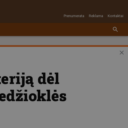
Prenumerata
Reklama
Kontaktai
eriją dėl
medžioklės