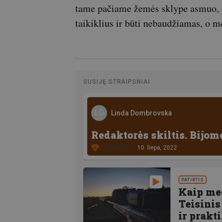
tame pačiame žemės sklype asmuo, n
taikiklius ir būti nebaudžiamas, o 
SUSIJĘ STRAIPSNIAI
LD
Linda Dombrovska
Redaktorės skiltis. Bijom
Išskirtinis
10. liepa, 2022
PATIRTIS
Kaip med
Teisinis
ir prakt