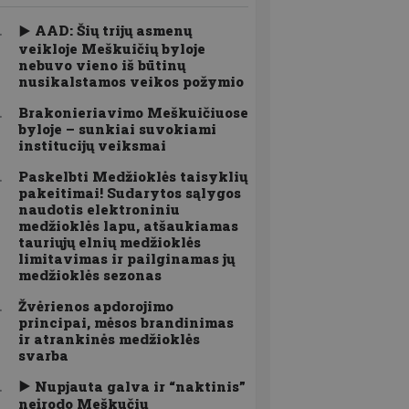
AAD: Šių trijų asmenų
veikloje Meškuičių byloje
nebuvo vieno iš būtinų
nusikalstamos veikos požymio
Brakonieriavimo Meškuičiuose
byloje – sunkiai suvokiami
institucijų veiksmai
Paskelbti Medžioklės taisyklių
pakeitimai! Sudarytos sąlygos
naudotis elektroniniu
medžioklės lapu, atšaukiamas
tauriųjų elnių medžioklės
limitavimas ir pailginamas jų
medžioklės sezonas
Žvėrienos apdorojimo
principai, mėsos brandinimas
ir atrankinės medžioklės
svarba
Nupjauta galva ir “naktinis”
neįrodo Meškučių