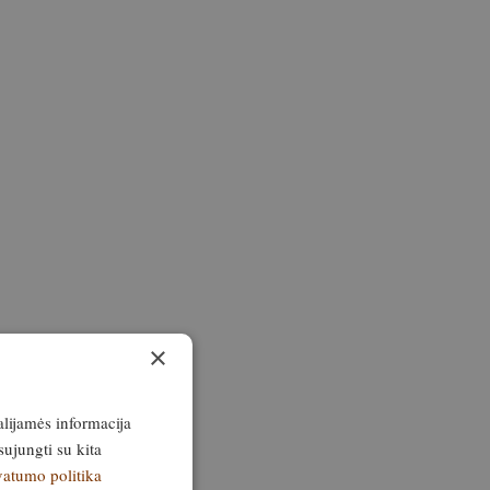
×
alijamės informacija
sujungti su kita
vatumo politika