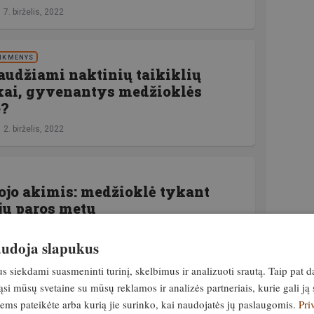
7. birželis, 2022
EIKMENYS
audžiami naktinių taikiklių
kai, gyvenantys medžioklės
e?
2. birželis, 2022
ojo akimis: medžioklė tykant
ju paros metu
17. gegužė, 2022
naudoja slapukus
siekdami suasmeninti turinį, skelbimus ir analizuoti srautą. Taip pat d
ga “Gamta” ir Sūduvos medžiotojų sąjunga
si mūsų svetaine su mūsų reklamos ir analizės partneriais, kurie gali ją 
 būtų pakeistos Medžioklės Lietuvos
jiems pateikėte arba kurią jie surinko, kai naudojatės jų paslaugomis.
Pri