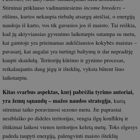
Stirninai priklauso vadinamiesiems
income breeders
–
rūšims, kurios nekaupia riebalų atsargų ateičiai, o energiją
naudoja iš karto, vos tik gavusios jos iš maisto. Tai reiškia,
kad jų aktyviausias gyvenimo laikotarpis sutampa su metu,
kai gamtoje yra prieinamas aukščiausios kokybės maistas –
pavasarį, kai augalai yra turtingi baltymų ir dar nepradėję
kaupti skaidulų. Teritorijų kūrimo ir gynimo procesas,
reikalaujantis daug jėgų ir išteklių, vyksta būtent šiuo
laikotarpiu.
Kitas svarbus aspektas, kurį pabrėžia tyrimo autoriai,
yra žemų sąnaudų – mažos naudos strategija
, kurią
stirninai taiko poravimosi sezono metu. Jie paprastai
nesiblaško po dideles teritorijas, vengia ilgų konfliktų ir
ištikimai laikosi vienos teritorijos keletą metų. Toks elgesys
padeda taupyti energiją, palengvinti maisto išteklių