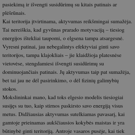
pasiekimą ir išvengti susidūrimų su kitais patinais ar
plėšrūnais.
Kai teritorija įtvirtinama, aktyvumas reikšmingai sumažėja.
Tai nereiškia, kad gyvūnas prarado motyvaciją – tiesiog
energijos ištekliai taupomi, o elgsena tampa atsargesnė.
Vyresni patinai, jau nebegalintys efektyviai ginti savo
teritorijos, tampa klajokliais – jie klaidžioja platesnėse
vietovėse, stengdamiesi išvengti susidūrimų su
dominuojančiais patinais. Jų aktyvumas taip pat sumažėja,
bet tai jau ne dėl pasirinkimo, o dėl fizinių galimybių
stokos.
Mokslininkai mano, kad toks elgesio modelis tiesiogiai
susijęs su tuo, kaip stirnos paskirsto savo energiją visus
metus. Didžiausias aktyvumas sutelkiamas pavasarį, kai
gamtoje prieinamas aukščiausios kokybės maistas ir yra
būtinybė ginti teritoriją. Antroje vasaros pusėje, kai tiek