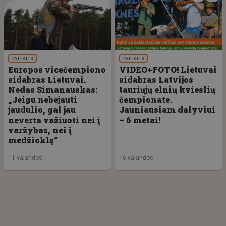
PATIRTIS
PATIRTIS
Europos vicečempiono
VIDEO+FOTO! Lietuvai
sidabras Lietuvai.
sidabras Latvijos
Nedas Simanauskas:
tauriųjų elnių kvieslių
„Jeigu nebejauti
čempionate.
jaudulio, gal jau
Jauniausiam dalyviui
neverta važiuoti nei į
– 6 metai!
varžybas, nei į
medžioklę“
11 valandos
16 valandos