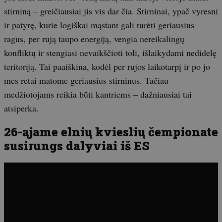
stirniną – greičiausiai jis vis dar čia. Stirninai, ypač vyresni
ir patyrę, kurie logiškai mąstant gali turėti geriausius
ragus, per rują taupo energiją, vengia nereikalingų
konfliktų ir stengiasi nevaikščioti toli, išlaikydami nedidelę
teritoriją. Tai paaiškina, kodėl per rujos laikotarpį ir po jo
mes retai matome geriausius stirninus. Tačiau
medžiotojams reikia būti kantriems – dažniausiai tai
atsiperka.
26-ąjame elnių kvieslių čempionate
susirungs dalyviai iš ES