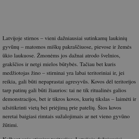
Latvijoje stirnos – vieni dažniausiai sutinkamų laukinių
gyvūnų – matomos miškų pakraščiuose, pievose ir žemės
ūkio laukuose. Žmonėms jos dažnai atrodo švelnios,
grakščios ir netgi mielos būtybės. Tačiau bet kuris
medžiotojas žino – stirninai yra labai teritoriniai ir, jei
reikia, gali būti nepaprastai agresyvūs. Kovos dėl teritorijos
tarp patinų gali būti žiaurios: tai ne tik ritualinės galios
demonstracijos, bet ir tikros kovos, kurių tikslas – laimėti ir
užsitikrinti vietą bei priėjimą prie patelių. Šios kovos
neretai baigiasi rimtais sužalojimais ar net vieno gyvūno
žūtimi.
Kalbant apie stirninų teritorijas, Latvijoje dažniausiai