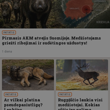
PATIRTIS
Pirmasis AKM atvejis Suomijoje. Medžiotojams
griežti ribojimai ir sudėtingos užduotys!
1 diena
PATIRTIS
PATIRTIS
Ar vilkai platina
Rugpjūčio laukia visi
pseudopasiutligę?
medžiotojai. Kokias
Lenkijos
rūšis jau galima