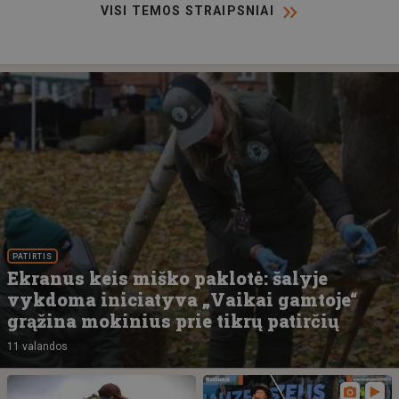
VISI TEMOS STRAIPSNIAI
PATIRTIS
Ekranus keis miško paklotė: šalyje
vykdoma iniciatyva „Vaikai gamtoje“
grąžina mokinius prie tikrų patirčių
11 valandos