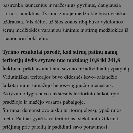
pasirenka jaunesnius ir mažesnius gyvūnus, daugiausia
stirnos jauniklius. Tyrimo zonoje medžioklė buvo visiškai
uždrausta. Vis dėlto, už šios zonos ribų buvo vykdomos
šernų medžioklės varant su šunimis ir stirnų medžioklės iš
stacionarių bokštelių.
Tyrimo rezultatai parodė, kad stirnų patinų namų
teritorijų dydis svyravo nuo maždaug 10,8 iki 341,8
hektaro
, priklausomai nuo sezono ir individualių ypatybių.
Vidutiniškai teritorijos buvo didesnės kovo–balandžio
laikotarpiu ir sumažėjo liepos–rugpjūčio mėnesiais.
Aktyvumo lygis buvo aukštesnis teritorinio laikotarpio
pradžioje ir mažėjo vasaros pabaigoje.
Stirninai demonstravo aiškų teritorinį elgesį, ypač rujos
metu. Patinai gynė savo teritorijas, siekdami užtikrinti
priėjimą prie patelių ir padidinti savo poravimosi