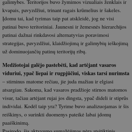
galimybes. Teritorijos buvo žymimos vizualiais ženklais ir
kvapais, pavyzdžiui, trinant ragais krūmelius ir šakeles.
Įdomu tai, kad tyrimas taip pat atskleidė, jog ne visi
patinai buvo teritoriniai. Jaunesni ir žemesnės hierarchijos
patinai dažnai rinkdavosi alternatyvias poravimosi
strategijas, pavyzdžiui, klaidžiojimą ir galimybių ieškojimą
už dominuojančių patinų teritorijų ribų.
Medžiotojai galėjo pastebėti, kad artėjant vasaros
viduriui, ypač liepai ir rugpjūčiui, viskas tarsi nurimsta
– stirninus matome rečiau, jie juda mažiau ir elgiasi
atsargiau. Sakoma, kad vasaros pradžioje stirnos matomos
visur, tačiau artėjant rujai jos dingsta, ypač dideli ir stiprūs
individai. Kodėl taip yra? Tyrime buvo analizuojamas ir šis
reiškinys, o surinkti duomenys pateikė labai įdomų
paaiškinimą.
Pasirodo, šis aktyvumo sumažėjimas nėra atsitiktinis.