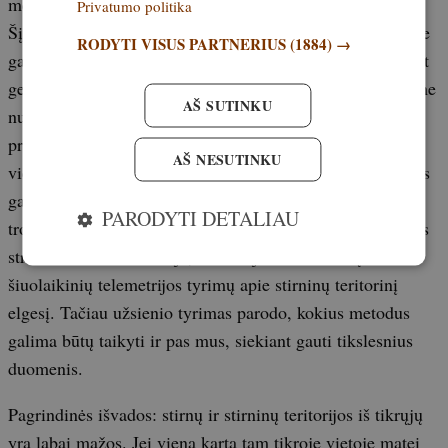
medžioklės ūkio planavimui.
Privatumo politika
Šį tyrimą apie stirninų teritorinį elgesį Italijos Apeninuose
RODYTI VISUS PARTNERIUS
(1884) →
galima puikiai pritaikyti Lietuvos sąlygoms, nes nepaisant
geografinių skirtumų, stirnos elgiasi panašiai ir čia. Tyrime
AŠ SUTINKU
nurodyti teritorijų dydžiai (nuo 10 iki 340 ha) gali padėti
prognozuoti, kiek patinų realiai gyvena tam tikroje
AŠ NESUTINKU
vietovėje ir Lietuvoje. Jei gyvūnų tankis didelis, teritorijos
gali būti mažesnės, o konkurencija – didesnė. Tai svarbu
PARODYTI DETALIAU
trofėjų kokybei ir tinkamai populiacijos amžiaus bei lyties
struktūrai formuoti. Deja, Lietuvoje trūksta tokių
šiuolaikinių telemetrijos tyrimų apie stirninų teritorinį
elgesį. Tačiau užsienio tyrimas parodo, kokius metodus
galima būtų taikyti ir pas mus, siekiant gauti tikslesnius
duomenis.
Pagrindinės išvados: stirnų ir stirninų teritorijos iš tikrųjų
yra labai mažos. Jei vieną kartą tam tikroje vietoje matei