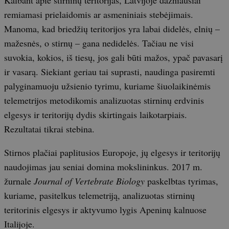
remiamasi prielaidomis ar asmeniniais stebėjimais.
Manoma, kad briedžių teritorijos yra labai didelės, elnių –
mažesnės, o stirnų – gana nedidelės. Tačiau ne visi
suvokia, kokios, iš tiesų, jos gali būti mažos, ypač pavasarį
ir vasarą. Siekiant geriau tai suprasti, naudinga pasiremti
palyginamuoju užsienio tyrimu, kuriame šiuolaikinėmis
telemetrijos metodikomis analizuotas stirninų erdvinis
elgesys ir teritorijų dydis skirtingais laikotarpiais.
Rezultatai tikrai stebina.
Stirnos plačiai paplitusios Europoje, jų elgesys ir teritorijų
naudojimas jau seniai domina mokslininkus. 2017 m.
žurnale
Journal of Vertebrate Biology
paskelbtas tyrimas,
kuriame, pasitelkus telemetriją, analizuotas stirninų
teritorinis elgesys ir aktyvumo lygis Apeninų kalnuose
Italijoje.