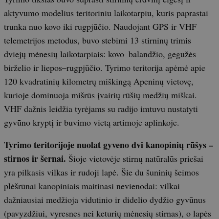
aktyvumo modelius teritoriniu laikotarpiu, kuris paprastai
trunka nuo kovo iki rugpjūčio. Naudojant GPS ir VHF
telemetrijos metodus, buvo stebimi 13 stirninų trimis
dviejų mėnesių laikotarpiais: kovo–balandžio, gegužės–
birželio ir liepos–rugpjūčio. Tyrimo teritorija apėmė apie
120 kvadratinių kilometrų miškingą Apeninų vietovę,
kurioje dominuoja mišrūs įvairių rūšių medžių miškai.
VHF dažnis leidžia tyrėjams su radijo imtuvu nustatyti
gyvūno kryptį ir buvimo vietą artimoje aplinkoje.
Tyrimo teritorijoje nuolat gyveno dvi kanopinių rūšys –
stirnos ir šernai.
Šioje vietovėje stirnų natūralūs priešai
yra pilkasis vilkas ir rudoji lapė. Šie du šuninių šeimos
plėšrūnai kanopiniais maitinasi nevienodai: vilkai
dažniausiai medžioja vidutinio ir didelio dydžio gyvūnus
(pavyzdžiui, vyresnes nei keturių mėnesių stirnas), o lapės