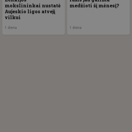
mokslininkai nustatė
medžioti šį mėnesį?
Aujeskio ligos atvejį
vilkui
1 diena
1 diena