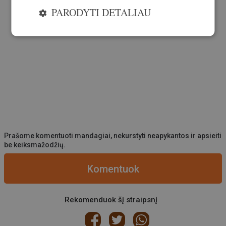
PARODYTI DETALIAU
Prašome komentuoti mandagiai, nekurstyti neapykantos ir apsieiti
be keiksmažodžių.
Komentuok
Rekomenduok šį straipsnį