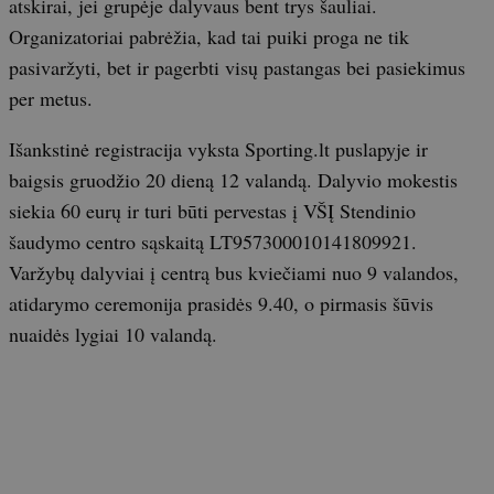
atskirai, jei grupėje dalyvaus bent trys šauliai.
Organizatoriai pabrėžia, kad tai puiki proga ne tik
pasivaržyti, bet ir pagerbti visų pastangas bei pasiekimus
per metus.
Išankstinė registracija vyksta Sporting.lt puslapyje ir
baigsis gruodžio 20 dieną 12 valandą. Dalyvio mokestis
siekia 60 eurų ir turi būti pervestas į VŠĮ Stendinio
šaudymo centro sąskaitą LT957300010141809921.
Varžybų dalyviai į centrą bus kviečiami nuo 9 valandos,
atidarymo ceremonija prasidės 9.40, o pirmasis šūvis
nuaidės lygiai 10 valandą.