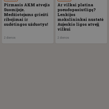
Pirmasis AKM atvejis
Ar vilkai platina
Suomijoje.
pseudopasiutligę?
Medžiotojams griežti
Lenkijos
ribojimai ir
mokslininkai nustatė
sudėtingos užduotys!
Aujeskio ligos atvejį
vilkui
2 dienos
2 dienos