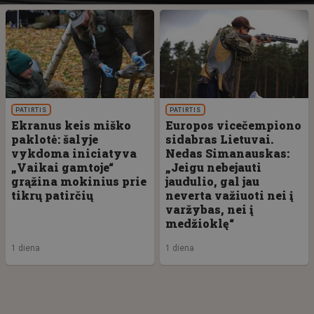
PATIRTIS
PATIRTIS
Ekranus keis miško
Europos vicečempiono
paklotė: šalyje
sidabras Lietuvai.
vykdoma iniciatyva
Nedas Simanauskas:
„Vaikai gamtoje“
„Jeigu nebejauti
grąžina mokinius prie
jaudulio, gal jau
tikrų patirčių
neverta važiuoti nei į
varžybas, nei į
medžioklę“
1 diena
1 diena