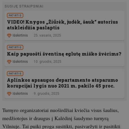
SUSIJĘ STRAIPSNIAI
PATIRTIS
VIDEO! Knygos „Žiūrėk, judėk, šauk“ autorius
atskleidžia paslaptis
Išskirtinis
25. vasaris, 2025
PATIRTIS
Kaip papuošti šventinę eglutę miško žvėrims?
Išskirtinis
10. gruodis, 2025
PATIRTIS
Aplinkos apsaugos departamento atsparumo
korupcijai lygis nuo 2021 m. pakilo 45 proc.
Išskirtinis
9. gruodis, 2025
Turnyro organizatoriai nuoširdžiai kviečia visus šaulius,
medžiotojus ir draugus į Kalėdinį šaudymo turnyrą
Vilniuje. Tai puiki proga susitikti, pasivaržyti ir pasitikti