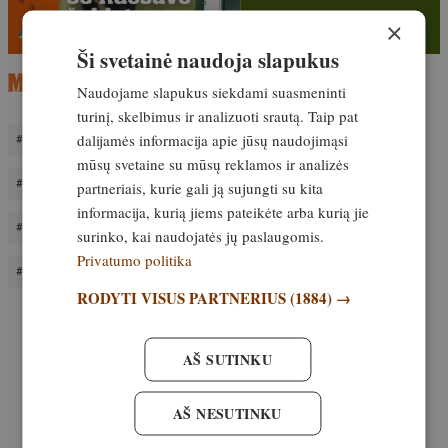
×
Ši svetainė naudoja slapukus
Naudojame slapukus siekdami suasmeninti
turinį, skelbimus ir analizuoti srautą. Taip pat
dalijamės informacija apie jūsų naudojimąsi
COMPAK SPORTING
KALĖDINIS ŠAUDYMO TURNYRAS
mūsų svetaine su mūsų reklamos ir analizės
LIETUVOS SPORTINGO FEDERACIJA
partneriais, kurie gali ją sujungti su kita
informacija, kurią jiems pateikėte arba kurią jie
ŠAUDYMO VARŽYBOS
SPORTING.LT
surinko, kai naudojatės jų paslaugomis.
Privatumo politika
STENDINIO ŠAUDYMO CENTRAS
RODYTI VISUS PARTNERIUS
(1884) →
AŠ SUTINKU
AŠ NESUTINKU