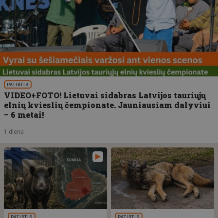
PATIRTIS
VIDEO+FOTO! Lietuvai sidabras Latvijos tauriųjų
elnių kvieslių čempionate. Jauniausiam dalyviui
– 6 metai!
1 diena
PATIRTIS
PATIRTIS