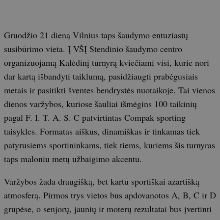
Gruodžio 21 dieną Vilnius taps šaudymo entuziastų
susibūrimo vieta. Į VŠĮ Stendinio šaudymo centro
organizuojamą Kalėdinį turnyrą kviečiami visi, kurie nori
dar kartą išbandyti taiklumą, pasidžiaugti prabėgusiais
metais ir pasitikti šventes bendrystės nuotaikoje. Tai vienos
dienos varžybos, kuriose šauliai išmėgins 100 taikinių
pagal F. I. T. A. S. C patvirtintas Compak sporting
taisykles. Formatas aiškus, dinamiškas ir tinkamas tiek
patyrusiems sportininkams, tiek tiems, kuriems šis turnyras
taps maloniu metų užbaigimo akcentu.
Varžybos žada draugišką, bet kartu sportiškai azartišką
atmosferą. Pirmos trys vietos bus apdovanotos A, B, C ir D
grupėse, o senjorų, jaunių ir moterų rezultatai bus įvertinti