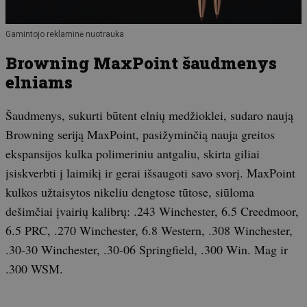
Gamintojo reklaminė nuotrauka
Browning MaxPoint šaudmenys
elniams
Šaudmenys, sukurti būtent elnių medžioklei, sudaro naują
Browning seriją MaxPoint, pasižyminčią nauja greitos
ekspansijos kulka polimeriniu antgaliu, skirta giliai
įsiskverbti į laimikį ir gerai išsaugoti savo svorį. MaxPoint
kulkos užtaisytos nikeliu dengtose tūtose, siūloma
dešimčiai įvairių kalibrų: .243 Winchester, 6.5 Creedmoor,
6.5 PRC, .270 Winchester, 6.8 Western, .308 Winchester,
.30-30 Winchester, .30-06 Springfield, .300 Win. Mag ir
.300 WSM.