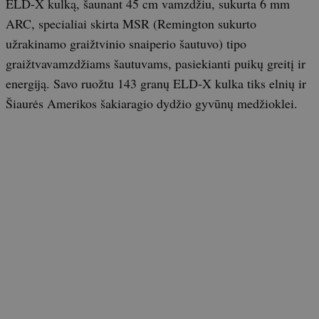
ELD-X kulką, šaunant 45 cm vamzdžiu, sukurta 6 mm
ARC, specialiai skirta MSR (Remington sukurto
užrakinamo graižtvinio snaiperio šautuvo) tipo
graižtvavamzdžiams šautuvams, pasiekianti puikų greitį ir
energiją. Savo ruožtu 143 granų ELD-X kulka tiks elnių ir
Šiaurės Amerikos šakiaragio dydžio gyvūnų medžioklei.