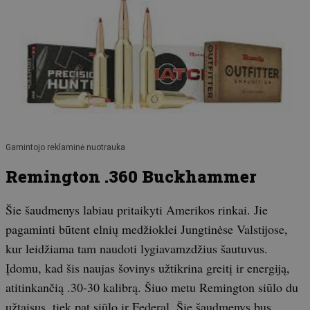
Gamintojo reklaminė nuotrauka
Remington .360 Buckhammer
Šie šaudmenys labiau pritaikyti Amerikos rinkai. Jie
pagaminti būtent elnių medžioklei Jungtinėse Valstijose,
kur leidžiama tam naudoti lygiavamzdžius šautuvus.
Įdomu, kad šis naujas šovinys užtikrina greitį ir energiją,
atitinkančią .30-30 kalibrą. Šiuo metu Remington siūlo du
užtaisus, tiek pat siūlo ir Federal. Šie šaudmenys bus