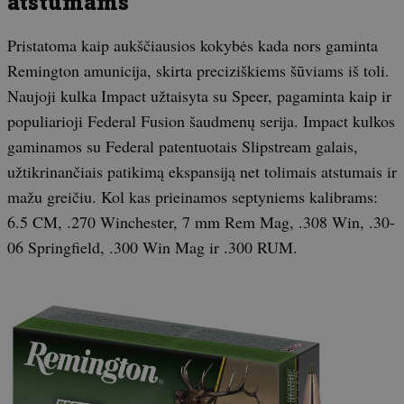
atstumams
Pristatoma kaip aukščiausios kokybės kada nors gaminta
Remington amunicija, skirta preciziškiems šūviams iš toli.
Naujoji kulka Impact užtaisyta su Speer, pagaminta kaip ir
populiarioji Federal Fusion šaudmenų serija. Impact kulkos
gaminamos su Federal patentuotais Slipstream galais,
užtikrinančiais patikimą ekspansiją net tolimais atstumais ir
mažu greičiu. Kol kas prieinamos septyniems kalibrams:
6.5 CM, .270 Winchester, 7 mm Rem Mag, .308 Win, .30-
06 Springfield, .300 Win Mag ir .300 RUM.