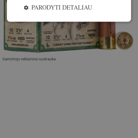
PARODYTI DETALIAU
Gamintojo reklaminė nuotrauka