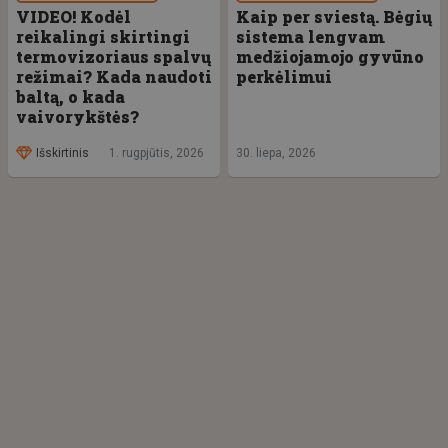
VIDEO! Kodėl
Kaip per sviestą. Bėgių
reikalingi skirtingi
sistema lengvam
termovizoriaus spalvų
medžiojamojo gyvūno
režimai? Kada naudoti
perkėlimui
baltą, o kada
vaivorykštės?
Išskirtinis
1. rugpjūtis, 2026
30. liepa, 2026