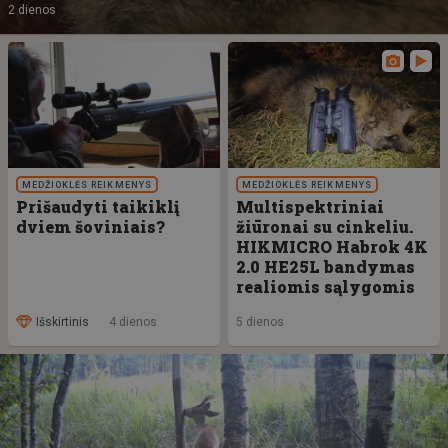
2 dienos
MEDŽIOKLĖS REIKMENYS
MEDŽIOKLĖS REIKMENYS
Prišaudyti taikiklį
Multispektriniai
dviem šoviniais?
žiūronai su cinkeliu.
HIKMICRO Habrok 4K
2.0 HE25L bandymas
realiomis sąlygomis
Išskirtinis
4 dienos
5 dienos