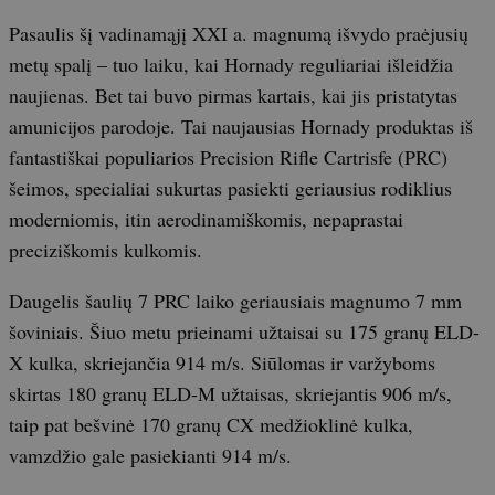
Pasaulis šį vadinamąjį XXI a. magnumą išvydo praėjusių
metų spalį – tuo laiku, kai Hornady reguliariai išleidžia
naujienas. Bet tai buvo pirmas kartais, kai jis pristatytas
amunicijos parodoje. Tai naujausias Hornady produktas iš
fantastiškai populiarios Precision Rifle Cartrisfe (PRC)
šeimos, specialiai sukurtas pasiekti geriausius rodiklius
moderniomis, itin aerodinamiškomis, nepaprastai
preciziškomis kulkomis.
Daugelis šaulių 7 PRC laiko geriausiais magnumo 7 mm
šoviniais. Šiuo metu prieinami užtaisai su 175 granų ELD-
X kulka, skriejančia 914 m/s. Siūlomas ir varžyboms
skirtas 180 granų ELD-M užtaisas, skriejantis 906 m/s,
taip pat bešvinė 170 granų CX medžioklinė kulka,
vamzdžio gale pasiekianti 914 m/s.