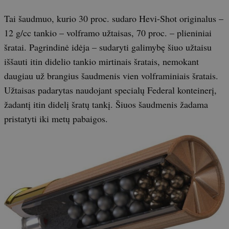
Tai šaudmuo, kurio 30 proc. sudaro Hevi-Shot originalus –
12 g/cc tankio – volframo užtaisas, 70 proc. – plieniniai
šratai. Pagrindinė idėja – sudaryti galimybę šiuo užtaisu
iššauti itin didelio tankio mirtinais šratais, nemokant
daugiau už brangius šaudmenis vien volframiniais šratais.
Užtaisas padarytas naudojant specialų Federal konteinerį,
žadantį itin didelį šratų tankį. Šiuos šaudmenis žadama
pristatyti iki metų pabaigos.