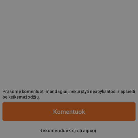
Prašome komentuoti mandagiai, nekurstyti neapykantos ir apsieiti
be keiksmažodžių.
Komentuok
Rekomenduok šį straipsnį