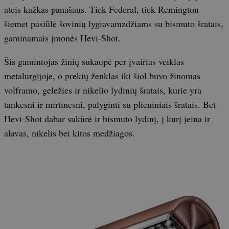
ateis kažkas panašaus. Tiek Federal, tiek Remington
šiemet pasiūlė šovinių lygiavamzdžiams su bismuto šratais,
gaminamais įmonės Hevi-Shot.
Šis gamintojas žinių sukaupė per įvairias veiklas
metalurgijoje, o prekių ženklas iki šiol buvo žinomas
volframo, geležies ir nikelio lydinių šratais, kurie yra
tankesni ir mirtinesni, palyginti su plieniniais šratais. Bet
Hevi-Shot dabar sukūrė ir bismuto lydinį, į kurį įeina ir
alavas, nikelis bei kitos medžiagos.