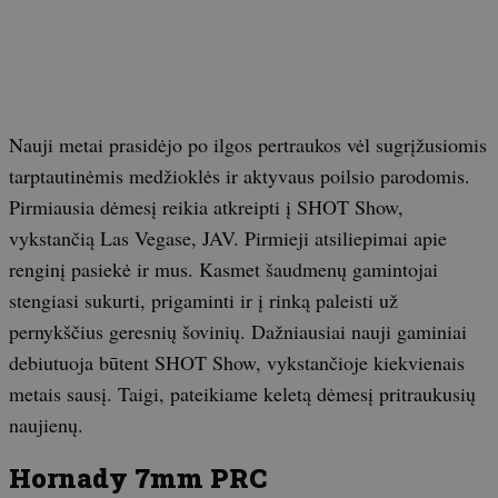
Nauji metai prasidėjo po ilgos pertraukos vėl sugrįžusiomis
tarptautinėmis medžioklės ir aktyvaus poilsio parodomis.
Pirmiausia dėmesį reikia atkreipti į SHOT Show,
vykstančią Las Vegase, JAV. Pirmieji atsiliepimai apie
renginį pasiekė ir mus. Kasmet šaudmenų gamintojai
stengiasi sukurti, prigaminti ir į rinką paleisti už
pernykščius geresnių šovinių. Dažniausiai nauji gaminiai
debiutuoja būtent SHOT Show, vykstančioje kiekvienais
metais sausį. Taigi, pateikiame keletą dėmesį pritraukusių
naujienų.
Hornady 7mm PRC