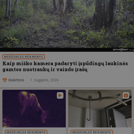
MEDŽIOKLĖS REIKMENYS
Kaip miško kamera padaryti įspūdingų laukinės
gamtos nuotraukų ir vaizdo įrašų
Išskirtinis
1. rugpjūtis, 2026
MEDŽIOKLĖS REIKMENYS
MEDŽIOKLĖS REIKMENYS