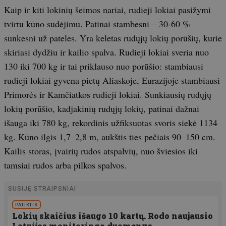
Kaip ir kiti lokinių šeimos nariai, rudieji lokiai pasižymi
tvirtu kūno sudėjimu. Patinai stambesni – 30-60 %
sunkesni už pateles. Yra keletas rudųjų lokių porūšių, kurie
skiriasi dydžiu ir kailio spalva. Rudieji lokiai sveria nuo
130 iki 700 kg ir tai priklauso nuo porūšio: stambiausi
rudieji lokiai gyvena pietų Aliaskoje, Eurazijoje stambiausi
Primorės ir Kamčiatkos rudieji lokiai. Sunkiausių rudųjų
lokių porūšio, kadjakinių rudųjų lokių, patinai dažnai
išauga iki 780 kg, rekordinis užfiksuotas svoris siekė 1134
kg. Kūno ilgis 1,7–2,8 m, aukštis ties pečiais 90–150 cm.
Kailis storas, įvairių rudos atspalvių, nuo šviesios iki
tamsiai rudos arba pilkos spalvos.
SUSIJĘ STRAIPSNIAI
PATIRTIS
Lokių skaičius išaugo 10 kartų. Rodo naujausio
Latvijos monitoringo duomenys