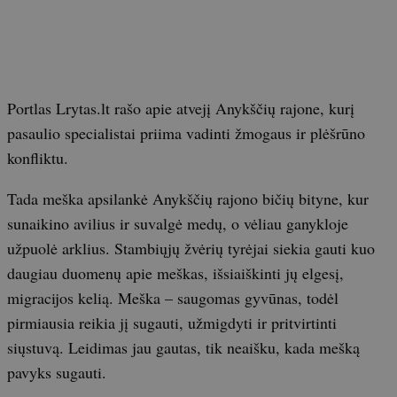
Portlas Lrytas.lt rašo apie atvejį Anykščių rajone, kurį
pasaulio specialistai priima vadinti žmogaus ir plėšrūno
konfliktu.
Tada meška apsilankė Anykščių rajono bičių bityne, kur
sunaikino avilius ir suvalgė medų, o vėliau ganykloje
užpuolė arklius. Stambiųjų žvėrių tyrėjai siekia gauti kuo
daugiau duomenų apie meškas, išsiaiškinti jų elgesį,
migracijos kelią. Meška – saugomas gyvūnas, todėl
pirmiausia reikia jį sugauti, užmigdyti ir pritvirtinti
siųstuvą. Leidimas jau gautas, tik neaišku, kada mešką
pavyks sugauti.