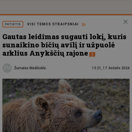
VISI TEMOS STRAIPSNIAI
PATIRTIS
Gautas leidimas sugauti lokį, kuris
sunaikino bičių avilį ir užpuolė
arklius Anykščių rajone
0
ŽM
Žurnalas Medžioklė
13:21, 17. birželis 2024