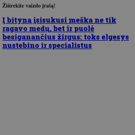
Žiūrekite vaizdo įrašą!
Į bityną įsisukusi meška ne tik
ragavo medų, bet ir puolė
besiganančius žirgus: toks elgesys
nustebino ir specialistus