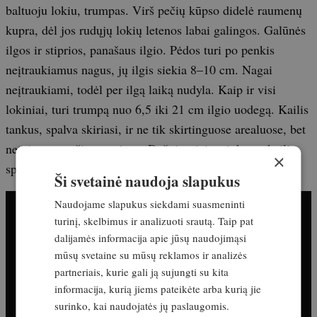
baltuoju lokiu, trumpas. Virš pečių kūpso didelė raumenų
kupra, dėl jos rudųjų lokių letenos labai galingos. Galūnės
ilgos ir stiprios, panašaus ilgio. Pėdos turi po penkis
neįtraukiamus nagus, jų ilgis siekia 8–10 cm. Nagai
neįtraukiami, todėl per ilgą laiką nudyla. Kaip ir visi
lokiniai, turi trumpą nuo 6,5 iki 21 cm ilgio uodegą. Kailis
tankus, spalva skiriasi, ir ne tik skirtinguose arealuose, bet
netgi tame pačiame rajone. Dažniausiai sutinkama kailio
×
spalva – ruda.
Ši svetainė naudoja slapukus
Naudojame slapukus siekdami suasmeninti
turinį, skelbimus ir analizuoti srautą. Taip pat
dalijamės informacija apie jūsų naudojimąsi
mūsų svetaine su mūsų reklamos ir analizės
partneriais, kurie gali ją sujungti su kita
informacija, kurią jiems pateikėte arba kurią jie
surinko, kai naudojatės jų paslaugomis.