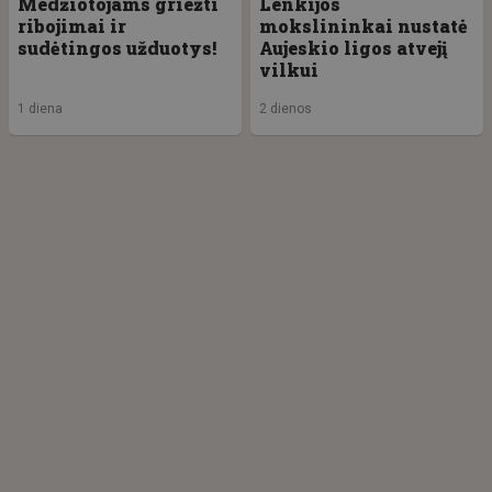
Medžiotojams griežti
Lenkijos
ribojimai ir
mokslininkai nustatė
sudėtingos užduotys!
Aujeskio ligos atvejį
vilkui
1 diena
2 dienos