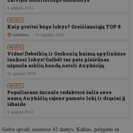
6. gegužė, 2024
PATIRTIS
Kaip greitai bėga lokys? Greičiausiųjų TOP 8
Išskirtinis
19. rugsėjis, 2023
PATIRTIS
Video! Debeikių ir Gerkonių kaimų apylinkėse
lankosi lokys! Galbūt tas pats plėšrūnas
užpuola arklių bandą netoli Anykšcijų
22. gegužė, 2024
PATIRTIS
Populiaraus žurnalo redaktorė šalia savo
namų Anykščių rajone pamato lokį ir drąsiai jį
išbaido
9. gegužė, 2024
Galva apvali, nasruose 42 dantys. Kaklas, palyginti su