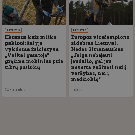
PATIRTIS
PATIRTIS
Ekranus keis miško
Europos vicečempiono
paklotė: šalyje
sidabras Lietuvai.
vykdoma iniciatyva
Nedas Simanauskas:
„Vaikai gamtoje“
„Jeigu nebejauti
grąžina mokinius prie
jaudulio, gal jau
tikrų patirčių
neverta važiuoti nei į
varžybas, nei į
medžioklę“
23 valandos
1 diena