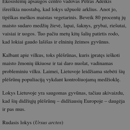
Ekosistemų apsaugos centro vadovas Petras Adeikis
išreiškia nuostabą, kad lokys užpuolė arklius. Anot jo,
tipiškas meškos maistas vegetarinis. Beveik 80 procentų jų
maisto sudaro medžių žievė, lapai, šaknys, grybai, riešutai,
vaisiai ir uogos. Tuo pačiu metų kitų šalių patirtis rodo,
kad lokiai gaudo lašišas ir elninių žeimos gyvūnus.
Kalbant apie vilkus, toks plėšrūnas, kuris įpratęs ieškoti
maisto žmonių ūkiuose ir tai daro nuolat, vadinamas
probleminiu vilku. Laimei, Lietuvoje leidžiama stebėti šių
plėšrūnų populiaciją vykdant kontroliuojamą medžioklę.
Lokys Lietuvoje yra saugomas gyvūnas, tačiau akivaizdu,
kad šių didžiųjų plėšrūnų – didžiausių Europoje – daugėja
ir pas mus.
Rudasis lokys (
Ursus arctos
)