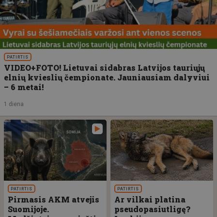
PATIRTIS
VIDEO+FOTO! Lietuvai sidabras Latvijos tauriųjų
elnių kvieslių čempionate. Jauniausiam dalyviui
– 6 metai!
1 diena
PATIRTIS
PATIRTIS
Pirmasis AKM atvejis
Ar vilkai platina
Suomijoje.
pseudopasiutligę?