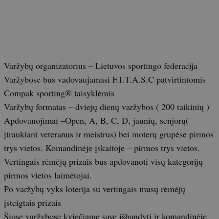
Varžybų organizatorius – Lietuvos sportingo federacija
Varžybose bus vadovaujamasi F.I.T.A.S.C patvirtintomis
Compak sporting® taisyklėmis
Varžybų formatas – dviejų dienų varžybos ( 200 taikinių )
Apdovanojimai –Open, A, B, C, D, jaunių, senjorų(
įtraukiant veteranus ir meistrus) bei moterų grupėse pirmos
trys vietos. Komandinėje įskaitoje – pirmos trys vietos.
Vertingais rėmėjų prizais bus apdovanoti visų kategorijų
pirmos vietos laimėtojai.
Po varžybų vyks loterija su vertingais mūsų rėmėjų
įsteigtais prizais
Šiose varžybose kviečiame save išbandyti ir komandinėje