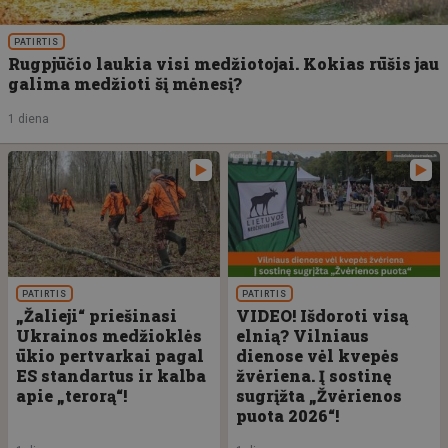
PATIRTIS
Rugpjūčio laukia visi medžiotojai. Kokias rūšis jau
galima medžioti šį mėnesį?
1 diena
PATIRTIS
PATIRTIS
„Žalieji“ priešinasi
VIDEO! Išdoroti visą
Ukrainos medžioklės
elnią? Vilniaus
ūkio pertvarkai pagal
dienose vėl kvepės
ES standartus ir kalba
žvėriena. Į sostinę
apie „terorą“!
sugrįžta „Žvėrienos
puota 2026“!