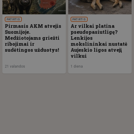
PATIRTIS
PATIRTIS
Pirmasis AKM atvejis
Ar vilkai platina
Suomijoje.
pseudopasiutligę?
Medžiotojams griežti
Lenkijos
ribojimai ir
mokslininkai nustatė
sudėtingos užduotys!
Aujeskio ligos atvejį
vilkui
21 valandos
1 diena