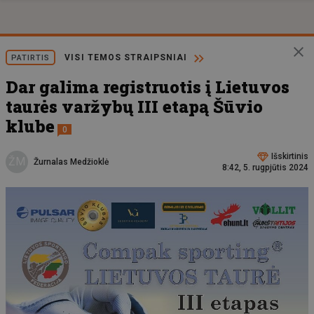
VISI TEMOS STRAIPSNIAI
PATIRTIS
Dar galima registruotis į Lietuvos
taurės varžybų III etapą Šūvio
klube
0
Išskirtinis
ŽM
Žurnalas Medžioklė
8:42, 5. rugpjūtis 2024