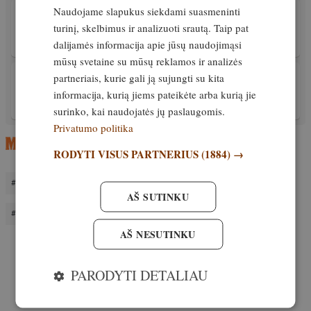
Naudojame slapukus siekdami suasmeninti
PATIRTIS
Nuleistukas. Kaip ant jo uždėti pirštą?
turinį, skelbimus ir analizuoti srautą. Taip pat
dalijamės informacija apie jūsų naudojimąsi
Išskirtinis
19. liepa, 2024
mūsų svetaine su mūsų reklamos ir analizės
partneriais, kurie gali ją sujungti su kita
PATIRTIS
Ginklas kairiarankiui – kuo jis skiriasi?
informacija, kurią jiems pateikėte arba kurią jie
29. gruodis, 2025
surinko, kai naudojatės jų paslaugomis.
Privatumo politika
RODYTI VISUS PARTNERIUS
(1884) →
LIETUVOS TAURĖ
ŠAUDYMO TRENIRUOTES
AŠ SUTINKU
ŠAUDYMO VARŽYBOS
SPORTING.LT
AŠ NESUTINKU
PARODYTI DETALIAU