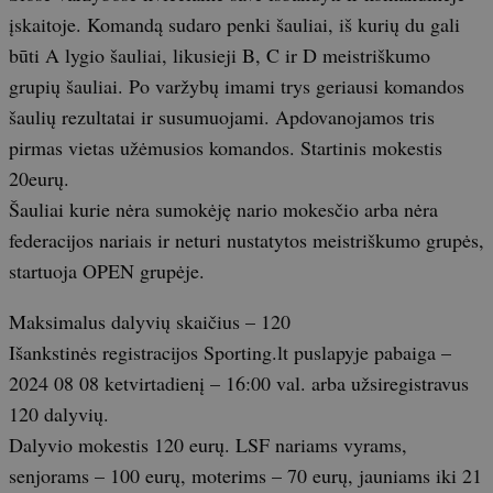
įskaitoje. Komandą sudaro penki šauliai, iš kurių du gali
būti A lygio šauliai, likusieji B, C ir D meistriškumo
grupių šauliai. Po varžybų imami trys geriausi komandos
šaulių rezultatai ir susumuojami. Apdovanojamos tris
pirmas vietas užėmusios komandos. Startinis mokestis
20eurų.
Šauliai kurie nėra sumokėję nario mokesčio arba nėra
federacijos nariais ir neturi nustatytos meistriškumo grupės,
startuoja OPEN grupėje.
Maksimalus dalyvių skaičius – 120
Išankstinės registracijos Sporting.lt puslapyje pabaiga –
2024 08 08 ketvirtadienį – 16:00 val. arba užsiregistravus
120 dalyvių.
Dalyvio mokestis 120 eurų. LSF nariams vyrams,
senjorams – 100 eurų, moterims – 70 eurų, jauniams iki 21