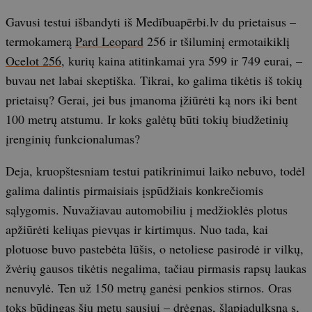
Gavusi testui išbandyti iš Medībuapērbi.lv du prietaisus –
termokamerą
Pard Leopard
256 ir tšiluminį ermotaikiklį
Ocelot 256
, kurių kaina atitinkamai yra 599 ir 749 eurai, –
buvau net labai skeptiška. Tikrai, ko galima tikėtis iš tokių
prietaisų? Gerai, jei bus įmanoma įžiūrėti ką nors iki bent
100 metrų atstumu. Ir koks galėtų būti tokių biudžetinių
įrenginių funkcionalumas?
Deja, kruopštesniam testui patikrinimui laiko nebuvo, todėl
galima dalintis pirmaisiais įspūdžiais konkrečiomis
sąlygomis. Nuvažiavau automobiliu į medžioklės plotus
apžiūrėti keliųas pievųas ir kirtimųus. Nuo tada, kai
plotuose buvo pastebėta lūšis, o netoliese pasirodė ir vilkų,
žvėrių gausos tikėtis negalima, tačiau pirmasis rapsų laukas
nenuvylė. Ten už 150 metrų ganėsi penkios stirnos. Oras
toks būdingas šių metų sausiui – drėgnas, šlapiadulksna s,