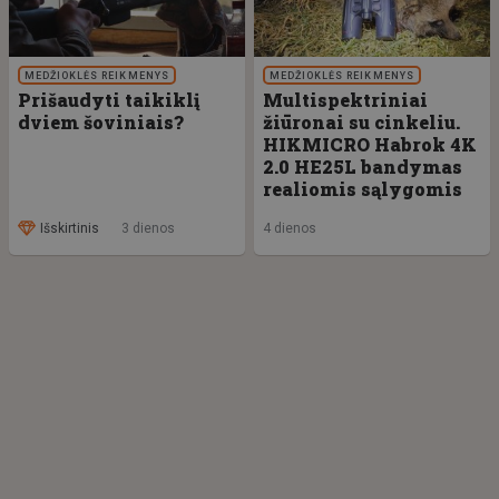
MEDŽIOKLĖS REIKMENYS
MEDŽIOKLĖS REIKMENYS
Prišaudyti taikiklį
Multispektriniai
dviem šoviniais?
žiūronai su cinkeliu.
HIKMICRO Habrok 4K
2.0 HE25L bandymas
realiomis sąlygomis
Išskirtinis
3 dienos
4 dienos