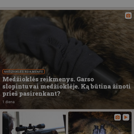
MEDŽIOKLĖS REIKMENYS
Medžioklės reikmenys. Garso
slopintuvai medžioklėje. Ką būtina žinoti
prieš pasirenkant?
1 diena