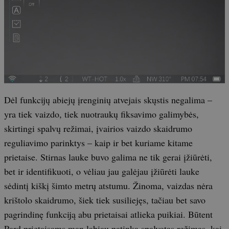
Dėl funkcijų abiejų įrenginių atvejais skųstis negalima –
yra tiek vaizdo, tiek nuotraukų fiksavimo galimybės,
skirtingi spalvų režimai, įvairios vaizdo skaidrumo
reguliavimo parinktys – kaip ir bet kuriame kitame
prietaise. Stirnas lauke buvo galima ne tik gerai įžiūrėti,
bet ir identifikuoti, o vėliau jau galėjau įžiūrėti lauke
sėdintį kiškį šimto metrų atstumu. Žinoma, vaizdas nėra
krištolo skaidrumo, šiek tiek susiliejęs, tačiau bet savo
pagrindinę funkciją abu prietaisai atlieka puikiai. Būtent
Pard prietaisams man labiau patinka spalvotas režimas, kai