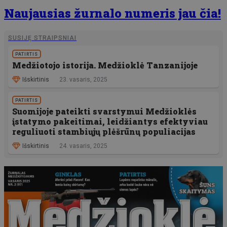
Naujausias žurnalo numeris jau čia!
SUSIJĘ STRAIPSNIAI
PATIRTIS
Medžiotojo istorija. Medžioklė Tanzanijoje
Išskirtinis
23. vasaris, 2025
PATIRTIS
Suomijoje pateikti svarstymui Medžioklės
įstatymo pakeitimai, leidžiantys efektyviau
reguliuoti stambiųjų plėšrūnų populiacijas
Išskirtinis
24. vasaris, 2025