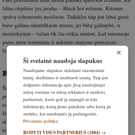
šiltas objektas yra juodas – Black hot režimas. Kitomis
spalvų schemomis nesižaviu. Taikikliu taip pat labai gerai
buvo galima identifikuoti stirnas, jei būtų galimybė, ir
nusitaikytum – tačiau tik čia reikia atminti, kad tamsiuoju
paros metu terminiais ir naktinio matymo prietaisais
leidžiama medžioti lapes, usūrinius šunis ir šernus.
×
Ši svetainė naudoja slapukus
Naudojame slapukus siekdami suasmeninti
Kam šie prietaisai tiktų
turinį, skelbimus ir analizuoti srautą. Taip pat
dalijamės informacija apie jūsų naudojimąsi
Šis rinkinys, iš viso kainuojantis apie 1350 eurų, iš
mūsų svetaine su mūsų reklamos ir analizės
principo yra pigesnis nei įprastai reikėtų mokėti už vieną
partneriais, kurie gali ją sujungti su kita
tokį prietaisą. Vienu stebi, kitu medžioji – puikus derinys.
informacija, kurią jiems pateikėte arba kurią jie
Jei medžiojama žvėrių šėrimo vietoje iki 150–200 metrų
surinko, kai naudojatės jų paslaugomis.
Privatumo politika
atstumu, šių dviejų prietaisų visiškai pakaks. Taip pat
termokamerą pakankamai gana efektyviai bus galima
RODYTI VISUS PARTNERIUS
(1884) →