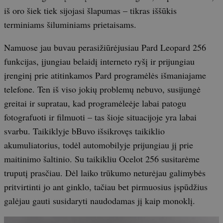
iš oro šiek tiek sijojasi šlapumas – tikras iššūkis
terminiams šiluminiams prietaisams.
Namuose jau buvau perasižiūrėjusiau Pard Leopard 256
funkcijas, įjungiau belaidį interneto ryšį ir prijungiau
įrenginį prie atitinkamos Pard programėlės išmaniajame
telefone. Ten iš viso jokių problemų nebuvo, susijungė
greitai ir supratau, kad programėleėje labai patogu
fotografuoti ir filmuoti – tas šioje situacijoje yra labai
svarbu. Taikiklyje bBuvo išsikrovęs taikiklio
akumuliatorius, todėl automobilyje prijungiau jį prie
maitinimo šaltinio. Su taikikliu Ocelot 256 susitarėme
truputį prasčiau. Dėl laiko trūkumo neturėjau galimybės
pritvirtinti jo ant ginklo, tačiau bet pirmuosius įspūdžius
galėjau gauti susidaryti naudodamas jį kaip monoklį.