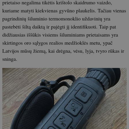
prietaiso negalima tikėtis krištolo skaidrumo vaizdo,
kuriame matyti kiekvienas gyvūno plaukelis. Tačiau vienas
pagrindinių šiluminio termomonoklio uždavinių yra
pastebėti šiltą daiktą ir pajėgti jį identifikuoti. Taip pat
didžiausias iššūkis visiems šiluminiams prietaisams yra
skirtingos oro sąlygos realios medžioklės metu, ypač
Latvijos mūsų žiemą, kai drėgna, vėsu, lyja, tvyro rūkas ir
sninga.