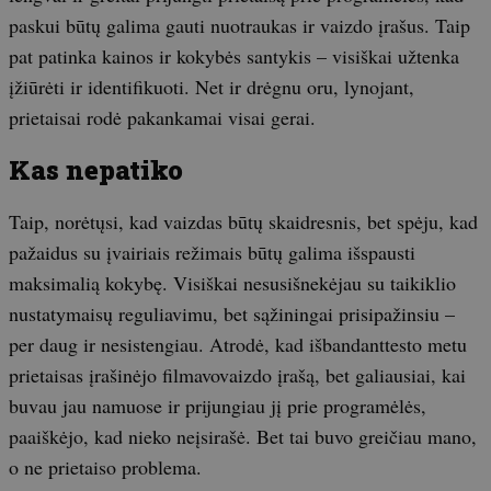
paskui būtų galima gauti nuotraukas ir vaizdo įrašus. Taip
pat patinka kainos ir kokybės santykis – visiškai užtenka
įžiūrėti ir identifikuoti. Net ir drėgnu oru, lynojant,
prietaisai rodė pakankamai visai gerai.
Kas nepatiko
Taip, norėtųsi, kad vaizdas būtų skaidresnis, bet spėju, kad
pažaidus su įvairiais režimais būtų galima išspausti
maksimalią kokybę. Visiškai nesusišnekėjau su taikiklio
nustatymaisų reguliavimu, bet sąžiningai prisipažinsiu –
per daug ir nesistengiau. Atrodė, kad išbandanttesto metu
prietaisas įrašinėjo filmavovaizdo įrašą, bet galiausiai, kai
buvau jau namuose ir prijungiau jį prie programėlės,
paaiškėjo, kad nieko neįsirašė. Bet tai buvo greičiau mano,
o ne prietaiso problema.