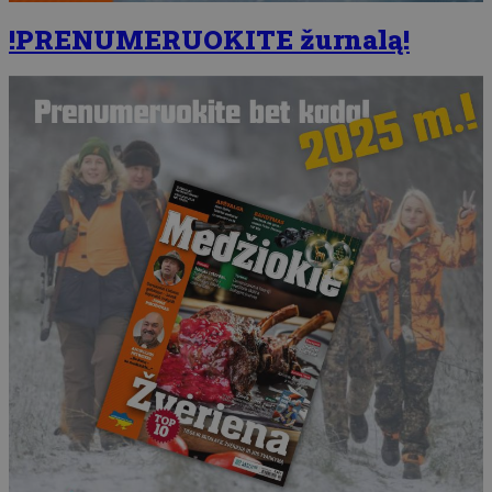
!PRENUMERUOKITE žurnalą!