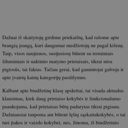
Dažnai iš skaitytojų girdime priekaištų, kad rašome apie
brangią įrangą, kuri daugumai medžiotojų ne pagal kišenę.
Taip, visos naujienos, susijusiosę būtent su terminiais
šiluminiais ir naktinio matymo prietaisais, tikrai nėra
pigiosūs, tai faktas. Tačiau gerai, kad gamintojai galvoja ir
apie įvairių kainų kategorijų pasiūlymus.
Kalbant apie biudžetinę klasę apskritai, tai visada aktualus
klausimas, kiek daug prietaiso kokybės ir funkcionalumo
paaukojama, kad prietaisas būtų padarytas tikrai pigiauu.
Dažniausiai taupoma ant būtent lęšių sąskaitakokybės, o tai
turi įtakos ir vaizdo kokybei, nes, žinoma, iš biudžetinio