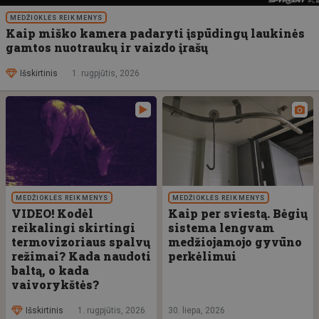
MEDŽIOKLĖS REIKMENYS
Kaip miško kamera padaryti įspūdingų laukinės
gamtos nuotraukų ir vaizdo įrašų
Išskirtinis
1. rugpjūtis, 2026
MEDŽIOKLĖS REIKMENYS
MEDŽIOKLĖS REIKMENYS
VIDEO! Kodėl
Kaip per sviestą. Bėgių
reikalingi skirtingi
sistema lengvam
termovizoriaus spalvų
medžiojamojo gyvūno
režimai? Kada naudoti
perkėlimui
baltą, o kada
vaivorykštės?
Išskirtinis
1. rugpjūtis, 2026
30. liepa, 2026