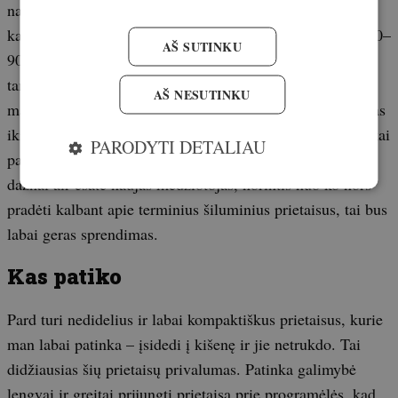
naudoti medžioklės plotams apžiūrėti. Gamintojas žada,
kad šiais prietaisais taikinį galima efektyviai pastebėti 800–
AŠ SUTINKU
900 metrų atstumu, na, t. Tam tikromis aplinkybėmis ir
tam tikro dydžio taikinį – būtinai. Tačiau vaizdas bus
AŠ NESUTINKU
malonus ir taikinys bus pakankamai gerai identifikuojamas
iki 300 metrų atstumu, o to normaliomis sąlygomis visiškai
PARODYTI DETALIAU
pakanka. Jei biudžetas yra svarbus, jei medžiojate ne itin
dažnai air esate naujas medžiotojas, norintis nuo ko nors
pradėti kalbant apie terminius šiluminius prietaisus, tai bus
labai geras sprendimas.
Kas patiko
Pard turi nedidelius ir labai kompaktiškus prietaisus, kurie
man labai patinka – įsidedi į kišenę ir jie netrukdo. Tai
didžiausias šių prietaisų privalumas. Patinka galimybė
lengvai ir greitai prijungti prietaisą prie programėlės, kad