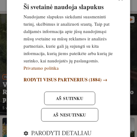
Ši svetainė naudoja slapukus
Naudojame slapukus siekdami suasmeninti
turinį, skelbimus ir analizuoti srautą. Taip pat
dalijamės informacija apie jūsų naudojimąsi
mūsų svetaine su mūsų reklamos ir analizės
partneriais, kurie gali ją sujungti su kita
informacija, kurią jiems pateikėte arba kurią jie
surinko, kai naudojatės jų paslaugomis.
Privatumo politika
PATIRTIS
RODYTI VISUS PARTNERIUS
(1884) →
VIDEO. Vos nesibaigė tragedija.
Rumunijoje lokys nepastebimai prisėlino
AŠ SUTINKU
prie į telefoną įnikusio turisto
5 valandos
AŠ NESUTINKU
PARODYTI DETALIAU