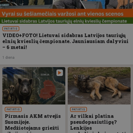
PATIRTIS
VIDEO+FOTO! Lietuvai sidabras Latvijos tauriųjų
elnių kvieslių čempionate. Jauniausiam dalyviui
– 6 metai!
1 diena
PATIRTIS
PATIRTIS
Pirmasis AKM atvejis
Ar vilkai platina
Suomijoje.
pseudopasiutligę?
Medžiotojams griežti
Lenkijos