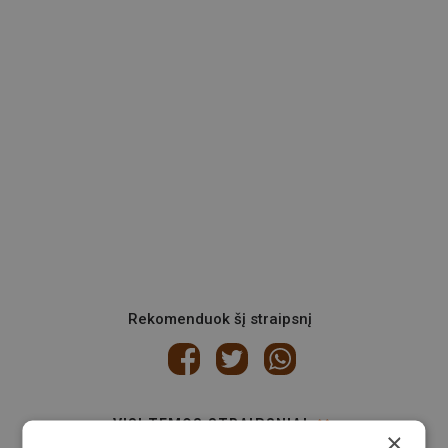
Rekomenduok šį straipsnį
VISI TEMOS STRAIPSNIAI
×