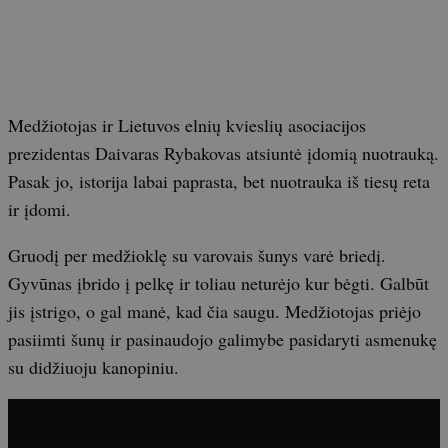
Medžiotojas ir Lietuvos elnių kvieslių asociacijos
prezidentas Daivaras Rybakovas atsiuntė įdomią nuotrauką.
Pasak jo, istorija labai paprasta, bet nuotrauka iš tiesų reta
ir įdomi.
Gruodį per medžioklę su varovais šunys varė briedį.
Gyvūnas įbrido į pelkę ir toliau neturėjo kur bėgti. Galbūt
jis įstrigo, o gal manė, kad čia saugu. Medžiotojas priėjo
pasiimti šunų ir pasinaudojo galimybe pasidaryti asmenukę
su didžiuoju kanopiniu.