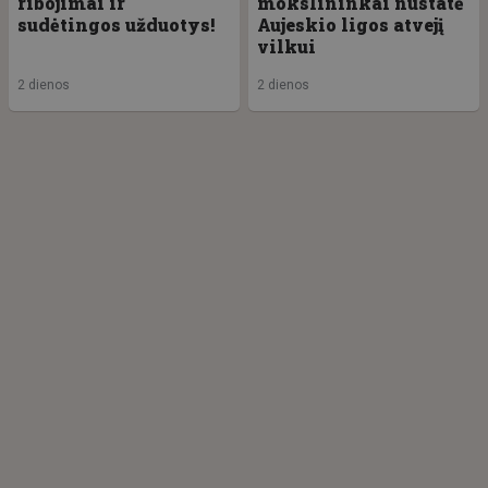
ribojimai ir
mokslininkai nustatė
sudėtingos užduotys!
Aujeskio ligos atvejį
vilkui
2 dienos
2 dienos