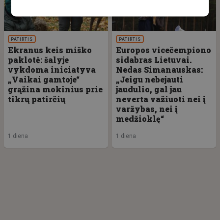
PATIRTIS
PATIRTIS
Ekranus keis miško
Europos vicečempiono
paklotė: šalyje
sidabras Lietuvai.
vykdoma iniciatyva
Nedas Simanauskas:
„Vaikai gamtoje“
„Jeigu nebejauti
grąžina mokinius prie
jaudulio, gal jau
tikrų patirčių
neverta važiuoti nei į
varžybas, nei į
medžioklę“
1 diena
1 diena