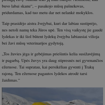
buvo labai skanu“, – pasakojo mūsų pašnekovas,
pridurdamas, kad tuo metu dar net nelankė mokyklos.
Taip prasidėjo aistra žvejybai, kuri dar labiau sustiprėjo,
nes netoli namų teka Jūros upė. Ten visą vaikystę jie gaudė
lydekas ir iki šiol būtent lydekų žvejyba labiausiai vilioja
bei žavi mūsų veterinarijos gydytoją.
„Tos žuvies jėga ir gebėjimas priešintis kelia susižavėjimą
ir pagarbą. Upės žuvys yra daug stipresnės nei gyvenančios
ežeruose. Tai supratau, kai persikėliau gyventi į Trakų
rajoną. Ten ežeruose pagautos lydekos atrodė tarsi
žaidimas.“