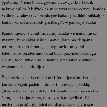
ypatumų. „Viena banda gyveno vietovėje, kur beveik
nebuvo miško. Medžioklės su varovais sezono metu bandos
vedlė nuvesdavo savo bandą per laukus į nedidelį miškelį ir
laukdavo, kol medžioklė pasibaigs“, – pasakojo Vaidas.
Kauno rajone, stebint tris šernų bandas viename miško
masyve, buvo labai aiškiai matyti, kaip pasidalijama
teritorija ir kaip formuojasi tarpusavio santykiai.
Kiekvienos bandos antkakliai buvo pažymėti skirtinga
spalva, todėl buvo aiškiai matyti, kaip nusispalvina jų
gyvenamosios teritorijos.
Šis projektas leido ne tik ištirti šernų įpročius, bet kai
kuriais atvejais padėjo nutraukti ir nelegalią veiklą.
„Kaišiadorių rajone, stebint GPS antkakliais pažymėtos
šernų bandos judėjimą, nustatyta, kad gyvūnai dėl
nežinomų priežasčių labai reguliariai lankosi vienoje