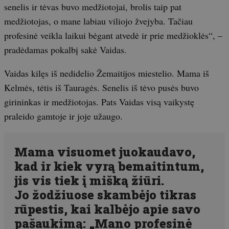
senelis ir tėvas buvo medžiotojai, brolis taip pat
medžiotojas, o mane labiau viliojo žvejyba. Tačiau
profesinė veikla laikui bėgant atvedė ir prie medžioklės“, –
pradėdamas pokalbį sakė Vaidas.
Vaidas kilęs iš nedidelio Žemaitijos miestelio. Mama iš
Kelmės, tėtis iš Tauragės. Senelis iš tėvo pusės buvo
girininkas ir medžiotojas. Pats Vaidas visą vaikystę
praleido gamtoje ir joje užaugo.
Mama visuomet juokaudavo,
kad ir kiek vyrą bemaitintum,
jis vis tiek į mišką žiūri.
Jo žodžiuose skambėjo tikras
rūpestis, kai kalbėjo apie savo
pašaukimą: „Mano profesinė