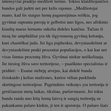
intensyviai pradėjo medžioti šernus. Tokios klaidžiojančios
bandos gali judėti net per kelis rajonus. „Medžiotojai
mano, kad šis staigus šernų pagausėjimas reiškia, jog
gyvūnai supranta pavojų ir gelbstisi nuo ligos, nes afrikinis
kiaulių maras šernams sukelia dideles kančias. Tačiau iš
tiesų šie antplūdžiai yra tik išgyvenusių gyvūnų kolonija,
kuri chaotiškai juda. Jei liga įsiplieskia, devyniasdešimt ar
devyniasdešimt penki procentai populiacijos, o kai kur net
visas šimtas procentų žūva. Gyvūnai niekur neiškeliauja.
Jie tiesiog žūva savo teritorijose, – paaiškino specialistas ir
pridūrė: – Esame stebėję atvejus, kai didelė banda
išsiskaido į kelias mažesnes, kurios vėliau pasklinda
skirtingose teritorijose. Pagrindinis veiksnys yra teritorija ir
greičiausiai metų laikas, tiksliau, paršavimasis. Jei tokia
banda randa nuo kitų šernų laisvą ir saugią teritoriją su
pakankamu pašaro kiekiu, ji ten ir apsistoja. O pašaro šiais