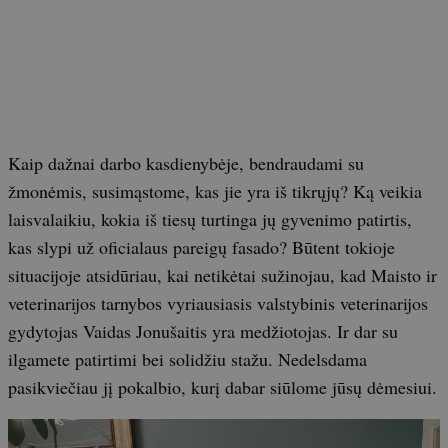
Kaip dažnai darbo kasdienybėje, bendraudami su
žmonėmis, susimąstome, kas jie yra iš tikrųjų? Ką veikia
laisvalaikiu, kokia iš tiesų turtinga jų gyvenimo patirtis,
kas slypi už oficialaus pareigų fasado? Būtent tokioje
situacijoje atsidūriau, kai netikėtai sužinojau, kad Maisto ir
veterinarijos tarnybos vyriausiasis valstybinis veterinarijos
gydytojas Vaidas Jonušaitis yra medžiotojas. Ir dar su
ilgamete patirtimi bei solidžiu stažu. Nedelsdama
pasikviečiau jį pokalbio, kurį dabar siūlome jūsų dėmesiui.