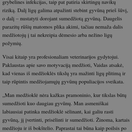
grybelines infekcijas, taip pat patiria skirtingų navikų
riziką. Dalį ligų galima atpažinti stebint gyvūną prieš šūvį,
o dalį – nustatyti dorojant sumedžiotą gyvūną. Daugelis
parazitų rūšių matomos plika akimi, tačiau nemaža dalis
medžiotojų į tai nekreipia dėmesio arba nežino ligų
požymių.
Visai kitaip yra profesionaliam veterinarijos gydytojui.
Paklaustas apie savo motyvaciją medžioti, Vaidas atsakė,
kad vienas iš medžioklės tikslų yra mažinti ligų plitimą ir
taip rūpintis medžiojamųjų gyvūnų populiacijos sveikata.
„Man medžioklė nėra kažkas pramoninio, kur tikslas būtų
sumedžioti kuo daugiau gyvūnų. Man asmeniškai
labiausiai patinka medžioklė sėlinant, kai galiu rasti
gyvūną, jį įvertinti, prisėlinti ir sumedžioti. Žinoma, kartais
medžioju ir iš bokštelio. Paprastai tai būna kaip poilsis po