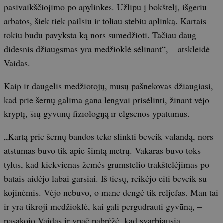
pasivaikščiojimo po apylinkes. Užlipu į bokštelį, išgeriu
arbatos, šiek tiek pailsiu ir toliau stebiu aplinką. Kartais
tokiu būdu pavyksta ką nors sumedžioti. Tačiau daug
didesnis džiaugsmas yra medžioklė sėlinant“, – atskleidė
Vaidas.
Kaip ir daugelis medžiotojų, mūsų pašnekovas džiaugiasi,
kad prie šernų galima gana lengvai prisėlinti, žinant vėjo
kryptį, šių gyvūnų fiziologiją ir elgsenos ypatumus.
„Kartą prie šernų bandos teko slinkti beveik valandą, nors
atstumas buvo tik apie šimtą metrų. Vakaras buvo toks
tylus, kad kiekvienas žemės grumstelio trakštelėjimas po
batais aidėjo labai garsiai. Iš tiesų, reikėjo eiti beveik su
kojinėmis. Vėjo nebuvo, o mane dengė tik reljefas. Man tai
ir yra tikroji medžioklė, kai gali pergudrauti gyvūną, –
pasakojo Vaidas ir ypač pabrėžė, kad svarbiausia