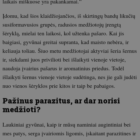
laikais miškuose yra pakankamai.“
Įdomu, kad šios klaidžiojančios, iš skirtingų bandų likučių
susiformavusios grupės, radusios medžiotojų įrengtą
šėryklą, mielai ten laikosi, kol užtenka pašaro. Kai jis
baigiasi, gyvūnai greitai supranta, kad maisto nebėra, ir
keliauja toliau. Šiuo metu medžiotojai aktyviai šeria šernus
ir, siekdami juos privilioti bei išlaikyti vienoje vietoje,
naudoja įvairius pašarus ir aromatinius priedus. Todėl
išlaikyti šernus vienoje vietoje sudėtinga, nes jie gali judėti
nuo vienos šėryklos prie kitos ir taip be pabaigos.
Pažinus parazitus, ar dar norisi
medžioti?
Laukiniai gyvūnai, kaip ir mūsų naminiai augintiniai bei
mes patys, serga įvairiomis ligomis, įskaitant parazitines ir