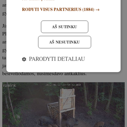
antkaklį, aktyvini jį ir paleidi“, – pasakojo veterinarijos
RODYTI VISUS PARTNERIUS
(1884) →
gydytojas.
Jis pridūrė, kad tam tikrų sunkumų kėlė šernų anatomija.
AŠ SUTINKU
Pleišto formos galva ir stambus kaklas nėra tinkami
antkakliui nešioti. Gana dažnai, trindamiesi į medžius,
AŠ NESUTINKU
gyvūnai nusimesdavo siųstuvą su antkakliu. Ypač dažnai
taip nutikdavo šernų patelėms, kurios, atsivedusios
PARODYTI DETALIAU
jauniklius, suliesėdavo ir, besimaudydamos balose bei
besivoliodamos, nusimesdavo antkaklius.