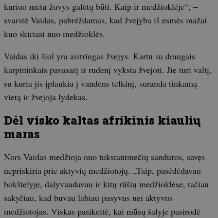
kuriuo metu žuvys galėtų būti. Kaip ir medžioklėje“, –
svarstė Vaidas, pabrėždamas, kad žvejyba iš esmės mažai
kuo skiriasi nuo medžioklės.
Vaidas iki šiol yra aistringas žvejys. Kartu su draugais
karpininkais pavasarį ir rudenį vyksta žvejoti. Jie turi valtį,
su kuria jis įplaukia į vandens telkinį, suranda tinkamą
vietą ir žvejoja lydekas.
Dėl visko kaltas afrikinis kiaulių
maras
Nors Vaidas medžioja nuo tūkstantmečių sandūros, savęs
nepriskiria prie aktyvių medžiotojų. „Taip, pasėdėdavau
bokštelyje, dalyvaudavau ir kitų rūšių medžioklėse, tačiau
sakyčiau, kad buvau labiau pasyvus nei aktyvus
medžiotojas. Viskas pasikeitė, kai mūsų šalyje pasirodė