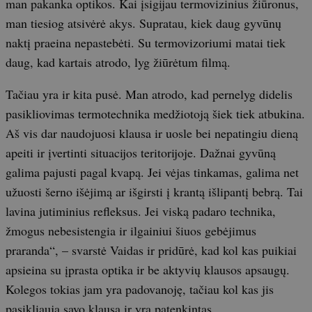
man pakanka optikos. Kai įsigijau termovizinius žiūronus,
man tiesiog atsivėrė akys. Supratau, kiek daug gyvūnų
naktį praeina nepastebėti. Su termovizoriumi matai tiek
daug, kad kartais atrodo, lyg žiūrėtum filmą.
Tačiau yra ir kita pusė. Man atrodo, kad pernelyg didelis
pasikliovimas termotechnika medžiotoją šiek tiek atbukina.
Aš vis dar naudojuosi klausa ir uosle bei nepatingiu dieną
apeiti ir įvertinti situacijos teritorijoje. Dažnai gyvūną
galima pajusti pagal kvapą. Jei vėjas tinkamas, galima net
užuosti šerno išėjimą ar išgirsti į krantą išlipantį bebrą. Tai
lavina jutiminius refleksus. Jei viską padaro technika,
žmogus nebesistengia ir ilgainiui šiuos gebėjimus
praranda“, – svarstė Vaidas ir pridūrė, kad kol kas puikiai
apsieina su įprasta optika ir be aktyvių klausos apsaugų.
Kolegos tokias jam yra padovanoję, tačiau kol kas jis
pasikliauja savo klausa ir yra patenkintas.