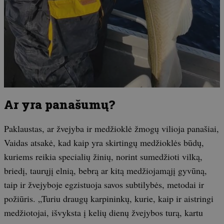
Ar yra panašumų?
Paklaustas, ar žvejyba ir medžioklė žmogų vilioja panašiai,
Vaidas atsakė, kad kaip yra skirtingų medžioklės būdų,
kuriems reikia specialių žinių, norint sumedžioti vilką,
briedį, taurųjį elnią, bebrą ar kitą medžiojamąjį gyvūną,
taip ir žvejyboje egzistuoja savos subtilybės, metodai ir
požiūris. „Turiu draugų karpininkų, kurie, kaip ir aistringi
medžiotojai, išvyksta į kelių dienų žvejybos turą, kartu