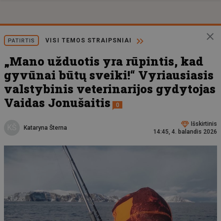
VISI TEMOS STRAIPSNIAI
PATIRTIS
„Mano užduotis yra rūpintis, kad
gyvūnai būtų sveiki!“ Vyriausiasis
valstybinis veterinarijos gydytojas
Vaidas Jonušaitis
0
Išskirtinis
KŠ
Kataryna Šterna
14:45, 4. balandis 2026