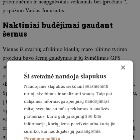
priemonėmis ir neapgalvotais veiksmais bei įpročiais “, –
pripažino Vaidas Jonušaitis.
Naktiniai budėjimai gaudant
šernus
Vienas iš svarbių afrikinio kiaulių maro plitimo tyrimo
projektų buvo šernų gaudymas ir jų žymėjimas GPS
×
antkakliais. Mūsų pašnekovas aktyviai dalyvavo ir šiame
Ši svetainė naudoja slapukus
projekte. „Gyvų gyvūnų gaudymo spąstai buvo įrengti
skirtingose vietose, siekiant sugauti skirtingų bandų šernų.
Naudojame slapukus siekdami suasmeninti
Spąstai buvo gana paprasti. Iš esmės – tai narvas su pašaru,
turinį, skelbimus ir analizuoti srautą. Taip pat
į kurį gyvūnas įeina, o už jo nugaros nukrinta giljotinos
dalijamės informacija apie jūsų naudojimąsi
mūsų svetaine su mūsų reklamos ir analizės
tipo durys. Tuomet gauni pranešimą, keliesi, rengiesi ir
partneriais, kurie gali ją sujungti su kita
važiuoji į mišką. Įvertini gyvūną. Jei šerniukas pernykštis,
informacija, kurią jiems pateikėte arba kurią jie
tai yra vienų metų, paleidi. Vėl aktyvini spąstus ir važiuoji
surinko, kai naudojatės jų paslaugomis.
namo. Jei pakliuvo didesnis individas, jį užmigdai, uždedi
Privatumo politika