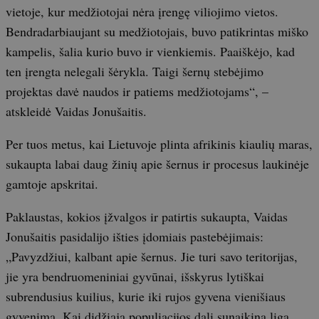
vietoje, kur medžiotojai nėra įrengę viliojimo vietos.
Bendradarbiaujant su medžiotojais, buvo patikrintas miško
kampelis, šalia kurio buvo ir vienkiemis. Paaiškėjo, kad
ten įrengta nelegali šėrykla. Taigi šernų stebėjimo
projektas davė naudos ir patiems medžiotojams“, –
atskleidė Vaidas Jonušaitis.
Per tuos metus, kai Lietuvoje plinta afrikinis kiaulių maras,
sukaupta labai daug žinių apie šernus ir procesus laukinėje
gamtoje apskritai.
Paklaustas, kokios įžvalgos ir patirtis sukaupta, Vaidas
Jonušaitis pasidalijo išties įdomiais pastebėjimais:
„Pavyzdžiui, kalbant apie šernus. Jie turi savo teritorijas,
jie yra bendruomeniniai gyvūnai, išskyrus lytiškai
subrendusius kuilius, kurie iki rujos gyvena vienišiaus
gyvenimą. Kai didžiąją populiacijos dalį sunaikina liga,