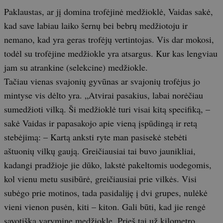
Paklaustas, ar jį domina trofėjinė medžioklė, Vaidas sakė,
kad save labiau laiko šernų bei bebrų medžiotoju ir
nemano, kad yra geras trofėjų vertintojas. Vis dar mokosi,
todėl su trofėjine medžiokle yra atsargus. Kur kas lengviau
jam su atrankine (selekcine) medžiokle.
Tačiau vienas svajonių gyvūnas ar svajonių trofėjus jo
mintyse vis dėlto yra. „Atvirai pasakius, labai norėčiau
sumedžioti vilką. Ši medžioklė turi visai kitą specifiką, –
sakė Vaidas ir papasakojo apie vieną įspūdingą ir retą
stebėjimą: – Kartą anksti ryte man pasisekė stebėti
aštuonių vilkų gaują. Greičiausiai tai buvo jaunikliai,
kadangi pradžioje jie dūko, lakstė pakeltomis uodegomis,
kol vienu metu susibūrė, greičiausiai prie vilkės. Visi
subėgo prie motinos, tada pasidaliję į dvi grupes, nulėkė
vieni vienon pusėn, kiti – kiton. Gali būti, kad jie rengė
savotišką varyminę medžioklę. Prieš tai už kilometro