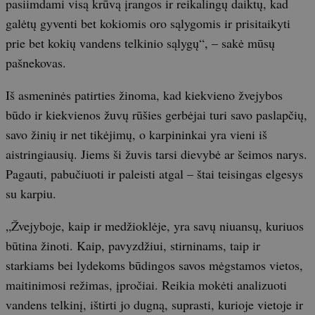
pasiimdami visą krūvą įrangos ir reikalingų daiktų, kad
galėtų gyventi bet kokiomis oro sąlygomis ir prisitaikyti
prie bet kokių vandens telkinio sąlygų“, – sakė mūsų
pašnekovas.
Iš asmeninės patirties žinoma, kad kiekvieno žvejybos
būdo ir kiekvienos žuvų rūšies gerbėjai turi savo paslapčių,
savo žinių ir net tikėjimų, o karpininkai yra vieni iš
aistringiausių. Jiems ši žuvis tarsi dievybė ar šeimos narys.
Pagauti, pabučiuoti ir paleisti atgal – štai teisingas elgesys
su karpiu.
„Žvejyboje, kaip ir medžioklėje, yra savų niuansų, kuriuos
būtina žinoti. Kaip, pavyzdžiui, stirninams, taip ir
starkiams bei lydekoms būdingos savos mėgstamos vietos,
maitinimosi režimas, įpročiai. Reikia mokėti analizuoti
vandens telkinį, ištirti jo dugną, suprasti, kurioje vietoje ir