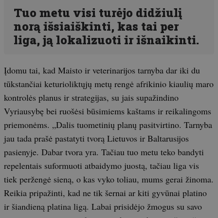
Tuo metu visi turėjo didžiulį
norą išsiaiškinti, kas tai per
liga, ją lokalizuoti ir išnaikinti.
Įdomu tai, kad Maisto ir veterinarijos tarnyba dar iki du
tūkstančiai keturioliktųjų metų rengė afrikinio kiaulių maro
kontrolės planus ir strategijas, su jais supažindino
Vyriausybę bei ruošėsi būsimiems kaštams ir reikalingoms
priemonėms. „Dalis tuometinių planų pasitvirtino. Tarnyba
jau tada prašė pastatyti tvorą Lietuvos ir Baltarusijos
pasienyje. Dabar tvora yra. Tačiau tuo metu teko bandyti
repelentais suformuoti atbaidymo juostą, tačiau liga vis
tiek peržengė sieną, o kas vyko toliau, mums gerai žinoma.
Reikia pripažinti, kad ne tik šernai ar kiti gyvūnai platino
ir šiandieną platina ligą. Labai prisidėjo žmogus su savo