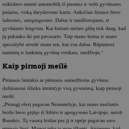
reikėdavo stumti automobilį iš pusnies ir vežti gyvūnams
pašarus, viską darydavome kartu. Anksčiau žiemos buvo
šaltesnės, sniegingesnės. Dabar ir medžiotojams, ir
gyvūnams lengviau. Kai kuriais metais gilių tiek daug, kad
jų pakanka iki pat pavasario. Taip mano šeima ir mano
specialybė atvedė mane ten, kur esu dabar. Rūpinuosi
naminių ir laukinių gyvūnų sveikata, medžioju.“
Kaip pirmoji meilė
Pirmasis laimikis ar pirmasis sumedžiotas gyvūnas
dažniausiai išlieka atmintyje visą gyvenimą, kaip pirmoji
meilė.
„Pirmąjį ešerį pagavau Nemunėlyje, kai mano močiutės
brolis buvo grįžęs iš Sibiro ir apsigyveno Latvijoje, netoli
Bauskės. Tą vasarą leidau pas jį ir upėje pagavau savo
pirmąją žuvį. Mamai teko ją man iškepti. Atsimenu, kad