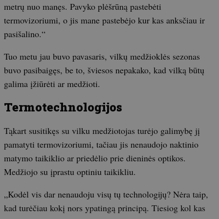
metrų nuo manęs. Pavyko plėšrūną pastebėti
termovizoriumi, o jis mane pastebėjo kur kas anksčiau ir
pasišalino.“
Tuo metu jau buvo pavasaris, vilkų medžioklės sezonas
buvo pasibaigęs, be to, šviesos nepakako, kad vilką būtų
galima įžiūrėti ar medžioti.
Termotechnologijos
Tąkart susitikęs su vilku medžiotojas turėjo galimybę jį
pamatyti termovizoriumi, tačiau jis nenaudojo naktinio
matymo taikiklio ar priedėlio prie dieninės optikos.
Medžiojo su įprastu optiniu taikikliu.
„Kodėl vis dar nenaudoju visų tų technologijų? Nėra taip,
kad turėčiau kokį nors ypatingą principą. Tiesiog kol kas