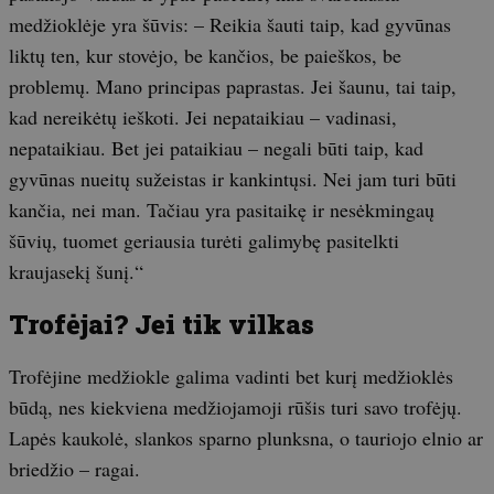
medžioklėje yra šūvis: – Reikia šauti taip, kad gyvūnas
liktų ten, kur stovėjo, be kančios, be paieškos, be
problemų. Mano principas paprastas. Jei šaunu, tai taip,
kad nereikėtų ieškoti. Jei nepataikiau – vadinasi,
nepataikiau. Bet jei pataikiau – negali būti taip, kad
gyvūnas nueitų sužeistas ir kankintųsi. Nei jam turi būti
kančia, nei man. Tačiau yra pasitaikę ir nesėkmingaų
šūvių, tuomet geriausia turėti galimybę pasitelkti
kraujasekį šunį.“
Trofėjai? Jei tik vilkas
Trofėjine medžiokle galima vadinti bet kurį medžioklės
būdą, nes kiekviena medžiojamoji rūšis turi savo trofėjų.
Lapės kaukolė, slankos sparno plunksna, o tauriojo elnio ar
briedžio – ragai.