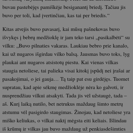
buvau pastebėjęs pamiškėje besiganantį briedį. Tačiau jis
buvo per toli, kad įvertinčiau, kas tai per briedis.“
Kitas atvejis buvo pavasarį, kai mūsų pašnekovas buvo
išvykęs į bebrų medžioklę ir jam teko tarsi „pasikalbėti“ su
vilku: „Buvo pilnaties vakaras. Laukiau bebro prie kanalo,
kai už nugaros išgirdau vilko balsą. Jausmas buvo toks, lyg
plaukai ant nugaros atsistotų piestu. Kai vienas vilkas
staugia netoliese, tai palieka visai kitokį įspūdį nei įrašai ar
pasakojimai, o jei gauja… Tą taip pat esu girdėjęs. Tuomet
supratau, kad apie sėkmę medžioklėje nėra ko galvoti, ir
nusprendžiau vilkui atsakyti. Tada jis vėl užstaugė, tada –
aš. Kurį laiką nutilo, bet netrukus maždaug šimto metrų
atstumu vėl pasigirdo staugimas. Žinojau, kad netoliese yra
miško keliukas, o vilkai naktį mėgsta eiti keliais. Išlindau
iš krūmų ir vilkas jau buvo maždaug už penkiasdešimties