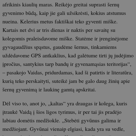
afrikinis kiaulių maras. Reikėjo greitai suprasti šernų
gyvenimo būdą, kaip jie gali užsikrėsti, kokius atstumus
nueina. Kelerius metus faktiškai teko gyventi miške.
Kartais net dvi ar tris dienas ir naktis per savaitę su
kolegomis praleisdavome miške. Statėme ir įrenginėjome
gyvagaudžius spąstus, gaudėme šernus, tinkamiems
uždėdavome GPS antkaklius, kad galėtume tirti jų judėjimo
įpročius, santykius tarp bandų ir gyvenamąsias teritorijas“,
– pasakojo Vaidas, pridurdamas, kad ši patirtis ir literatūra,
kurią teko perskaityti, suteikė jam be galo daug žinių apie
šernų gyvenimą ir laukinę gamtą apskritai.
Dėl viso to, anot jo, „kaltas“ yra draugas ir kolega, kuris
įtraukė Vaidą į šios ligos tyrimus, ir per tai jis pradėjo
labiau domėtis medžiokle. „Stebėti gyvūnus galima ir
medžiojant. Gyvūnai vienaip elgiasi, kada yra su vedle,