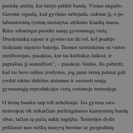
pasiekę amžių, kai turėjo palikti bandą. Vienas nugaišo.
Gavome signalą, kad gyvūnas nebejuda, radome jį, o po
laboratorinių tyrimų nustatytas afrikinis kiaulių maras.
Kitas sėkmingai pasiekė naują gyvenamąją vietą
Druskininkų rajone ir gyveno ten iki tol, kol pradėjo
išsikrauti siųstuvo baterija. Tuomet susisiekėme su vietos
medžiotojais, pasakiau, kur tas kuiliukas laikosi, ir
paprašiau jį sumedžioti“, – pasakojo Vaidas. Jis pabrėžė,
kad tai buvo aiškus įrodymas, jog jauni šernų patinai gali
įveikti tokius didelius atstumus ir susirasti naują
gyvenamąją-reprodukcijos vietą svetimoje teritorijoje.
O šernų bandos taip toli nekeliauja. Jos gyvena savo
teritorijoje tik retkarčiais peržengdamos kaimyninių bandų
ribas, tačiau tą pačią naktį sugrįžta. Teritorijos dydis
priklauso nuo miškų masyvų buvimo ar geografinių