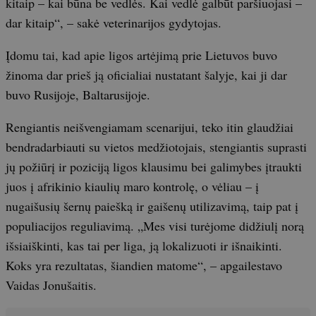
kitaip – kai būna be vedlės. Kai vedlė galbūt paršiuojasi –
dar kitaip“, – sakė veterinarijos gydytojas.
Įdomu tai, kad apie ligos artėjimą prie Lietuvos buvo
žinoma dar prieš ją oficialiai nustatant šalyje, kai ji dar
buvo Rusijoje, Baltarusijoje.
Rengiantis neišvengiamam scenarijui, teko itin glaudžiai
bendradarbiauti su vietos medžiotojais, stengiantis suprasti
jų požiūrį ir poziciją ligos klausimu bei galimybes įtraukti
juos į afrikinio kiaulių maro kontrolę, o vėliau – į
nugaišusių šernų paiešką ir gaišenų utilizavimą, taip pat į
populiacijos reguliavimą. „Mes visi turėjome didžiulį norą
išsiaiškinti, kas tai per liga, ją lokalizuoti ir išnaikinti.
Koks yra rezultatas, šiandien matome“, – apgailestavo
Vaidas Jonušaitis.