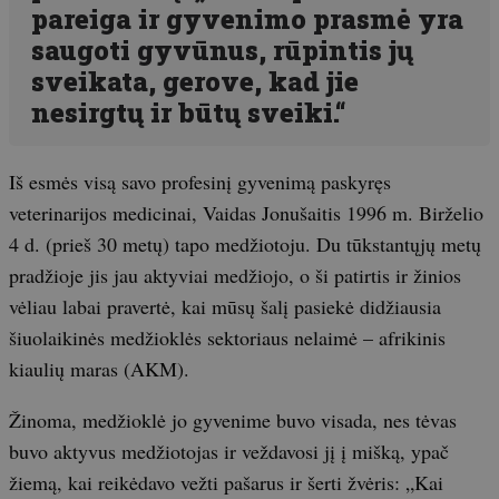
pareiga ir gyvenimo prasmė yra
saugoti gyvūnus, rūpintis jų
sveikata, gerove, kad jie
nesirgtų ir būtų sveiki.“
Iš esmės visą savo profesinį gyvenimą paskyręs
veterinarijos medicinai, Vaidas Jonušaitis 1996 m. Birželio
4 d. (prieš 30 metų) tapo medžiotoju. Du tūkstantųjų metų
pradžioje jis jau aktyviai medžiojo, o ši patirtis ir žinios
vėliau labai pravertė, kai mūsų šalį pasiekė didžiausia
šiuolaikinės medžioklės sektoriaus nelaimė – afrikinis
kiaulių maras (AKM).
Žinoma, medžioklė jo gyvenime buvo visada, nes tėvas
buvo aktyvus medžiotojas ir veždavosi jį į mišką, ypač
žiemą, kai reikėdavo vežti pašarus ir šerti žvėris: „Kai