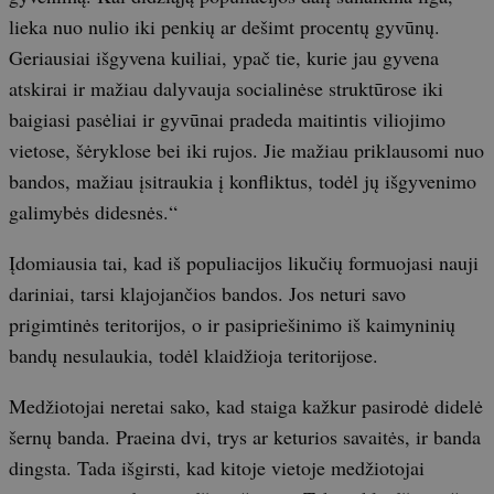
lieka nuo nulio iki penkių ar dešimt procentų gyvūnų.
Geriausiai išgyvena kuiliai, ypač tie, kurie jau gyvena
atskirai ir mažiau dalyvauja socialinėse struktūrose iki
baigiasi pasėliai ir gyvūnai pradeda maitintis viliojimo
vietose, šėryklose bei iki rujos. Jie mažiau priklausomi nuo
bandos, mažiau įsitraukia į konfliktus, todėl jų išgyvenimo
galimybės didesnės.“
Įdomiausia tai, kad iš populiacijos likučių formuojasi nauji
dariniai, tarsi klajojančios bandos. Jos neturi savo
prigimtinės teritorijos, o ir pasipriešinimo iš kaimyninių
bandų nesulaukia, todėl klaidžioja teritorijose.
Medžiotojai neretai sako, kad staiga kažkur pasirodė didelė
šernų banda. Praeina dvi, trys ar keturios savaitės, ir banda
dingsta. Tada išgirsti, kad kitoje vietoje medžiotojai