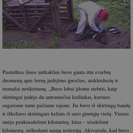
Pasitelkus šiuos antkaklius buvo gauta itin svarbių
duomenų apie šernų judėjimo įpročius, atskleidusių ir
nemažai netikėtumų. „Buvo labai įdomu stebėti, kaip
skirtingai judėjo du antramečiai kuiliukai, kuriuos
sugavome tame pačiame rajone. Jie buvo iš skirtingų bandų
ir iškeliavo skirtingais keliais iš savo gimtųjų vietų. Vienas
nuėjo penkiasdešimt kilometrų, kitas – trisdešimt
kilometrų, ieškodami naujų teritorijų. Akivaizdu, kad buvo