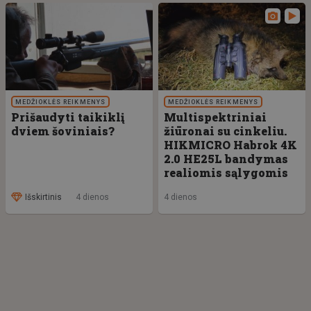
MEDŽIOKLĖS REIKMENYS
MEDŽIOKLĖS REIKMENYS
Prišaudyti taikiklį
Multispektriniai
dviem šoviniais?
žiūronai su cinkeliu.
HIKMICRO Habrok 4K
2.0 HE25L bandymas
realiomis sąlygomis
Išskirtinis
4 dienos
4 dienos