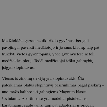
Medžioklėje garsas ne tik trikdo gyvūnus, bet gali
pavojingai paveikti medžiotojo ir jo šuns klausą, taip pat
trukdyti vietos gyventojams, ypač gyvenvietėse netoli
medžioklės plotų. Todėl medžiotojai ieško galimybių
įsigyti slopintuvus.
Vienas iš žinomų tiekėjų yra
slopintuvai.lt
. Čia
pateikiamas platus slopintuvų pasirinkimas pagal paskirtį –
nuo mažo kalibro iki galingiems Magnum klasės
šoviniams. Asortimente yra modeliai pistoletams,
karabinams, šautuvams, taip pat adapteriai ir priedai,