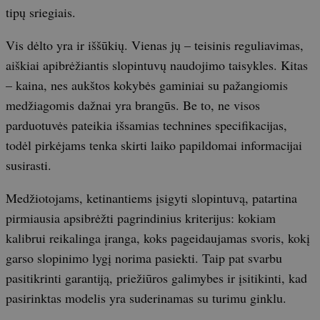
tipų sriegiais.
Vis dėlto yra ir iššūkių. Vienas jų – teisinis reguliavimas,
aiškiai apibrėžiantis slopintuvų naudojimo taisykles. Kitas
– kaina, nes aukštos kokybės gaminiai su pažangiomis
medžiagomis dažnai yra brangūs. Be to, ne visos
parduotuvės pateikia išsamias technines specifikacijas,
todėl pirkėjams tenka skirti laiko papildomai informacijai
susirasti.
Medžiotojams, ketinantiems įsigyti slopintuvą, patartina
pirmiausia apsibrėžti pagrindinius kriterijus: kokiam
kalibrui reikalinga įranga, koks pageidaujamas svoris, kokį
garso slopinimo lygį norima pasiekti. Taip pat svarbu
pasitikrinti garantiją, priežiūros galimybes ir įsitikinti, kad
pasirinktas modelis yra suderinamas su turimu ginklu.