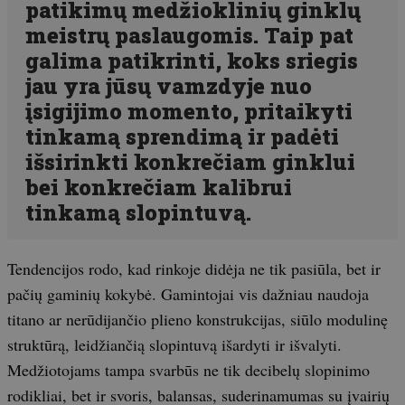
patikimų medžioklinių ginklų
meistrų paslaugomis. Taip pat
galima patikrinti, koks sriegis
jau yra jūsų vamzdyje nuo
įsigijimo momento, pritaikyti
tinkamą sprendimą ir padėti
išsirinkti konkrečiam ginklui
bei konkrečiam kalibrui
tinkamą slopintuvą.
Tendencijos rodo, kad rinkoje didėja ne tik pasiūla, bet ir
pačių gaminių kokybė. Gamintojai vis dažniau naudoja
titano ar nerūdijančio plieno konstrukcijas, siūlo modulinę
struktūrą, leidžiančią slopintuvą išardyti ir išvalyti.
Medžiotojams tampa svarbūs ne tik decibelų slopinimo
rodikliai, bet ir svoris, balansas, suderinamumas su įvairių