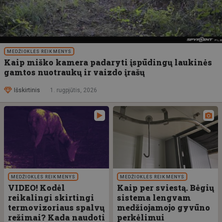
MEDŽIOKLĖS REIKMENYS
Kaip miško kamera padaryti įspūdingų laukinės
gamtos nuotraukų ir vaizdo įrašų
Išskirtinis
1. rugpjūtis, 2026
MEDŽIOKLĖS REIKMENYS
MEDŽIOKLĖS REIKMENYS
VIDEO! Kodėl
Kaip per sviestą. Bėgių
reikalingi skirtingi
sistema lengvam
termovizoriaus spalvų
medžiojamojo gyvūno
režimai? Kada naudoti
perkėlimui