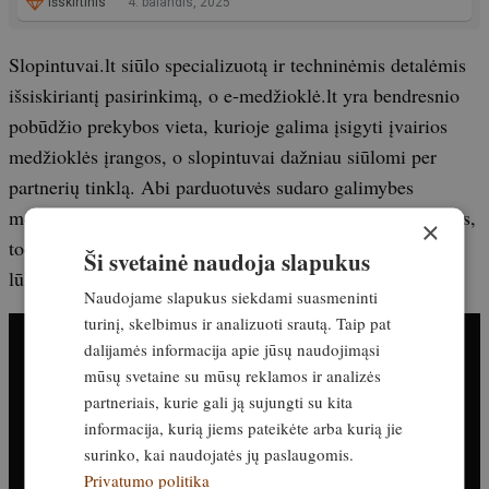
Išskirtinis
4. balandis, 2025
Slopintuvai.lt siūlo specializuotą ir techninėmis detalėmis
išsiskiriantį pasirinkimą, o e-medžioklė.lt yra bendresnio
pobūdžio prekybos vieta, kurioje galima įsigyti įvairios
medžioklės įrangos, o slopintuvai dažniau siūlomi per
partnerių tinklą. Abi parduotuvės sudaro galimybes
medžiotojams įsigyti šiuolaikiškus ir kokybiškus gaminius,
×
todėl pasirinkimas priklauso nuo asmeninių poreikių ir
Ši svetainė naudoja slapukus
lūkesčių.
Naudojame slapukus siekdami suasmeninti
turinį, skelbimus ir analizuoti srautą. Taip pat
dalijamės informacija apie jūsų naudojimąsi
mūsų svetaine su mūsų reklamos ir analizės
partneriais, kurie gali ją sujungti su kita
informacija, kurią jiems pateikėte arba kurią jie
surinko, kai naudojatės jų paslaugomis.
Privatumo politika