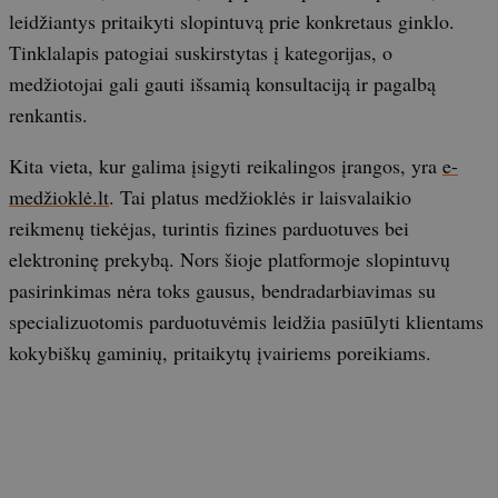
leidžiantys pritaikyti slopintuvą prie konkretaus ginklo.
Tinklalapis patogiai suskirstytas į kategorijas, o
medžiotojai gali gauti išsamią konsultaciją ir pagalbą
renkantis.
Kita vieta, kur galima įsigyti reikalingos įrangos, yra
e-
medžioklė.lt
. Tai platus medžioklės ir laisvalaikio
reikmenų tiekėjas, turintis fizines parduotuves bei
elektroninę prekybą. Nors šioje platformoje slopintuvų
pasirinkimas nėra toks gausus, bendradarbiavimas su
specializuotomis parduotuvėmis leidžia pasiūlyti klientams
kokybiškų gaminių, pritaikytų įvairiems poreikiams.