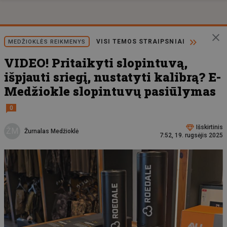
VISI TEMOS STRAIPSNIAI
MEDŽIOKLĖS REIKMENYS
VIDEO! Pritaikyti slopintuvą,
išpjauti sriegį, nustatyti kalibrą? E-
Medžiokle slopintuvų pasiūlymas
0
Išskirtinis
ŽM
Žurnalas Medžioklė
7:52, 19. rugsėjis 2025