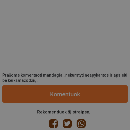
Prašome komentuoti mandagiai, nekurstyti neapykantos ir apsieiti
be keiksmažodžių.
Komentuok
Rekomenduok šį straipsnį