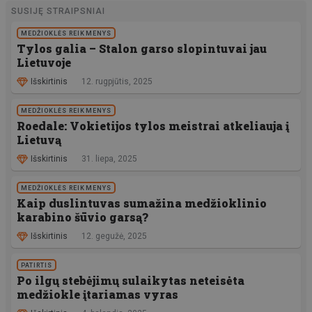
SUSIJĘ STRAIPSNIAI
MEDŽIOKLĖS REIKMENYS
Tylos galia – Stalon garso slopintuvai jau
Lietuvoje
Išskirtinis
12. rugpjūtis, 2025
MEDŽIOKLĖS REIKMENYS
Roedale: Vokietijos tylos meistrai atkeliauja į
Lietuvą
Išskirtinis
31. liepa, 2025
MEDŽIOKLĖS REIKMENYS
Kaip duslintuvas sumažina medžioklinio
karabino šūvio garsą?
Išskirtinis
12. gegužė, 2025
PATIRTIS
Po ilgų stebėjimų sulaikytas neteisėta
medžiokle įtariamas vyras