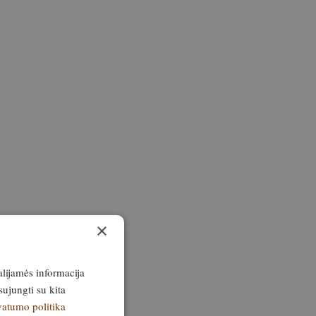
×
alijamės informacija
sujungti su kita
vatumo politika