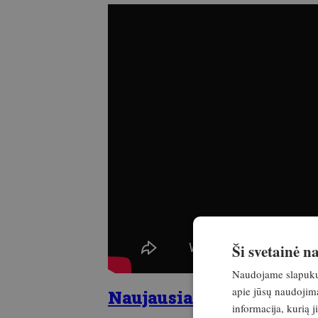
Ši svetainė 
Naudojame slapukus 
apie jūsų naudojimą
Naujausias žurnalo numer
informacija, kurią 