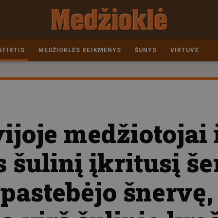
ATIRTIS
MEDŽIOKLĖS REIKMENYS
ŠUNYS
VIRTUVĖ
ijoje medžiotojai i
 šulinį įkritusį še
astebėjo šnervę, 