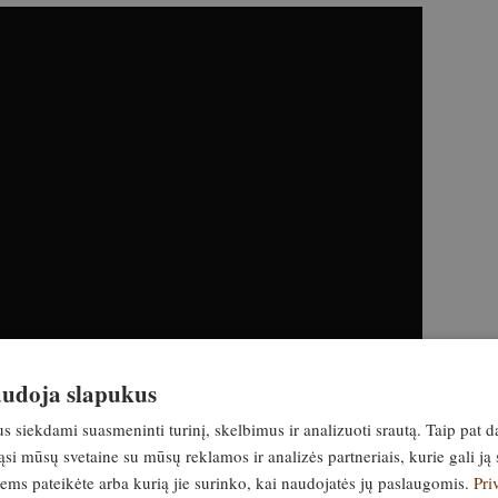
naudoja slapukus
siekdami suasmeninti turinį, skelbimus ir analizuoti srautą. Taip pat d
si mūsų svetaine su mūsų reklamos ir analizės partneriais, kurie gali ją 
is jau čia!
jiems pateikėte arba kurią jie surinko, kai naudojatės jų paslaugomis.
Pri