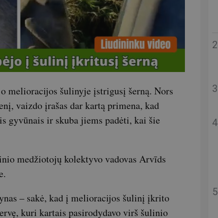
o melioracijos šulinyje įstrigusį šerną. Nors
enį, vaizdo įrašas dar kartą primena, kad
is gyvūnais ir skuba jiems padėti, kai šie
tinio medžiotojų kolektyvo vadovas Arvīds
e.
as – sakė, kad į melioracijos šulinį įkrito
ervę, kuri kartais pasirodydavo virš šulinio