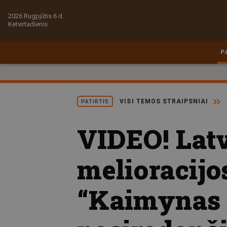
2026 Rugpjūtis 6 d.
Ketvirtadienis
P
VISI TEMOS STRAIPSNIAI
PATIRTIS
VIDEO! Latv
melioracijos
“Kaimynas p