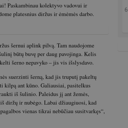
krai! Paskambinau kolektyvo vadovui ir
dome platesnius diržus ir ėmėmės darbo.
iržus šernui aplink pilvą. Tam naudojome
į šulinį būtų buvę per daug pavojinga. Kelis
elti šerno nepavyko – jis vis išslysdavo.
ės suerzinti šerną, kad jis truputį pakeltų
i kilpą ant kūno. Galiausiai, pasitelkus
raukti iš šulinio. Paleidus jį ant žemės,
iš diržų ir nubėgo. Labai džiaugiuosi, kad
pagalbos vienas tikrai nebūčiau susitvarkęs“,