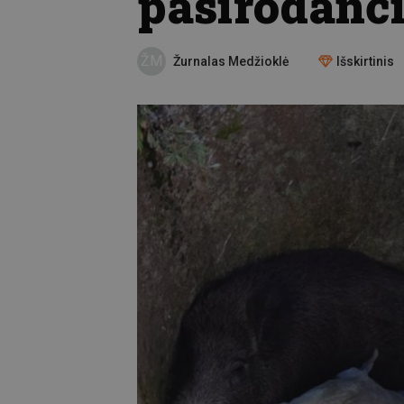
pasirodančią
ŽM
Žurnalas Medžioklė
Išskirtinis