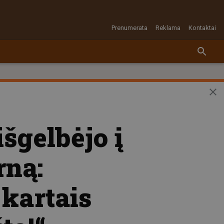
Prenumerata
Reklama
Kontaktai
šgelbėjo į
rną:
kartais