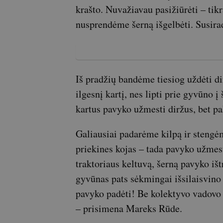
krašto. Nuvažiavau pasižiūrėti – ti
nusprendėme šerną išgelbėti. Susira
Iš pradžių bandėme tiesiog uždėti d
ilgesnį kartį, nes lipti prie gyvūno 
kartus pavyko užmesti diržus, bet pak
Galiausiai padarėme kilpą ir stengėm
priekines kojas – tada pavyko užmest
traktoriaus keltuvą, šerną pavyko išt
gyvūnas pats sėkmingai išsilaisvino 
pavyko padėti! Be kolektyvo vadovo 
– prisimena Mareks Rūde.