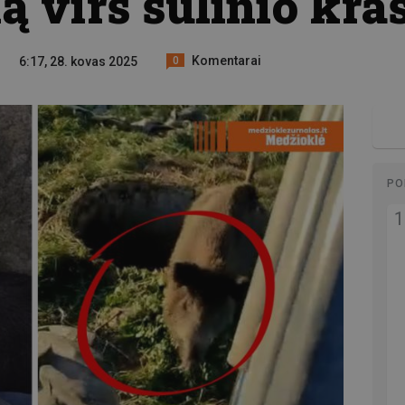
 virš šulinio kraš
Komentarai
6:17, 28. kovas 2025
0
PO