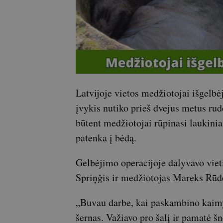
Latvijoje vietos medžiotojai išgelbėj
įvykis nutiko prieš dvejus metus rud
būtent medžiotojai rūpinasi laukinia
patenka į bėdą.
Gelbėjimo operacijoje dalyvavo vie
Spriņģis ir medžiotojas Mareks Rūd
„Buvau darbe, kai paskambino kaimyn
šernas. Važiavo pro šalį ir pamatė šn