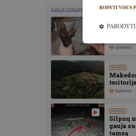
RODYTI VISUS 
SUSIJĘ STRAIPSNIAI
PARODYTI
PATIRTIS
Šešiakoj
žmogaus
Išskirtinis
PATIRTIS
Makedon
teritori
Išskirtinis
PATIRTIS
Silpnų 
gauja su
tamsą