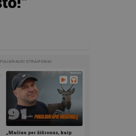
to!“
PULIARIAUSI STRAIPSNIAI
„Mačiau per žiūronus, kaip