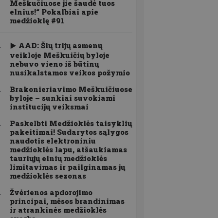
Meškučiuose jie šaudė tuos
elnius!“ Pokalbiai apie
medžioklę #91
AAD: Šių trijų asmenų
veikloje Meškuičių byloje
nebuvo vieno iš būtinų
nusikalstamos veikos požymio
Brakonieriavimo Meškuičiuose
byloje – sunkiai suvokiami
institucijų veiksmai
Paskelbti Medžioklės taisyklių
pakeitimai! Sudarytos sąlygos
naudotis elektroniniu
medžioklės lapu, atšaukiamas
tauriųjų elnių medžioklės
limitavimas ir pailginamas jų
medžioklės sezonas
Žvėrienos apdorojimo
principai, mėsos brandinimas
ir atrankinės medžioklės