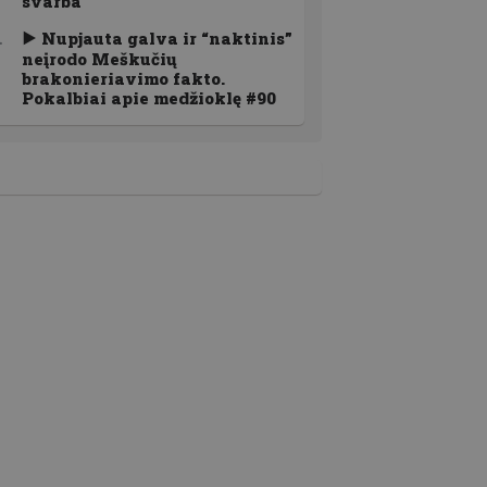
svarba
Nupjauta galva ir “naktinis”
neįrodo Meškučių
brakonieriavimo fakto.
Pokalbiai apie medžioklę #90