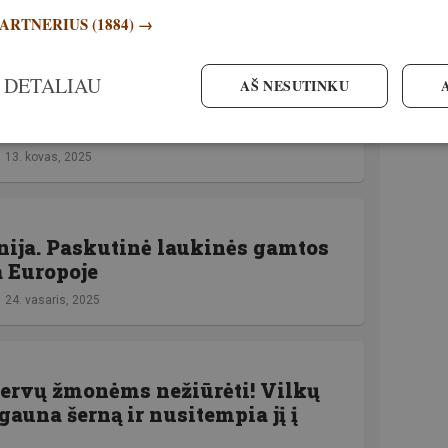
PARTNERIUS
(1884) →
 DETALIAU
AŠ NESUTINKU
is šernas. Gamtos stebuklas ar
 įtaka?
13. kovas, 2025
ija. Paskutinė laukinės gamtos
ja Europoje
24. vasaris, 2025
nervų žmonėms nežiūrėti! Vilkų
gauna šerną ir nusitempia jį į