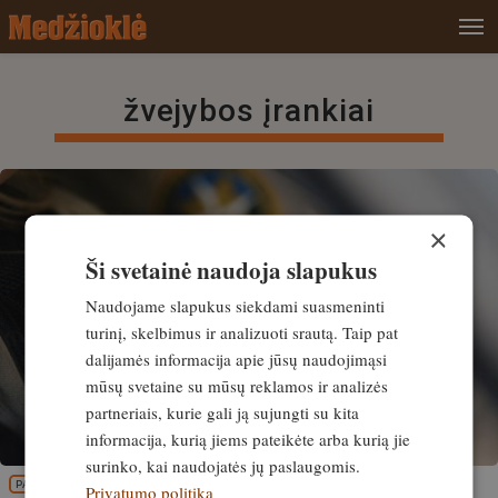
žvejybos įrankiai
×
Ši svetainė naudoja slapukus
Naudojame slapukus siekdami suasmeninti
turinį, skelbimus ir analizuoti srautą. Taip pat
dalijamės informacija apie jūsų naudojimąsi
mūsų svetaine su mūsų reklamos ir analizės
partneriais, kurie gali ją sujungti su kita
informacija, kurią jiems pateikėte arba kurią jie
surinko, kai naudojatės jų paslaugomis.
PATIRTIS
Privatumo politika