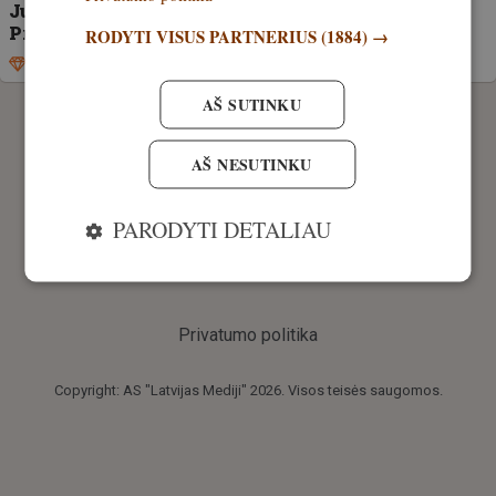
Jurbarke siūlytas kyšis aplinkosaugininkui.
Pradėtas ikiteisminis tyrimas
RODYTI VISUS PARTNERIUS
(1884) →
Išskirtinis
27. sausis, 2026
AŠ SUTINKU
AŠ NESUTINKU
PARODYTI DETALIAU
Privatumo politika
Copyright: AS "Latvijas Mediji" 2026. Visos teisės saugomos.