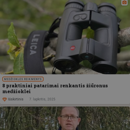
MEDŽIOKLĖS REIKMENYS
8 praktiniai patarimai renkantis žiūronus
medžioklei
Išskirtinis
7. lapkritis, 2025