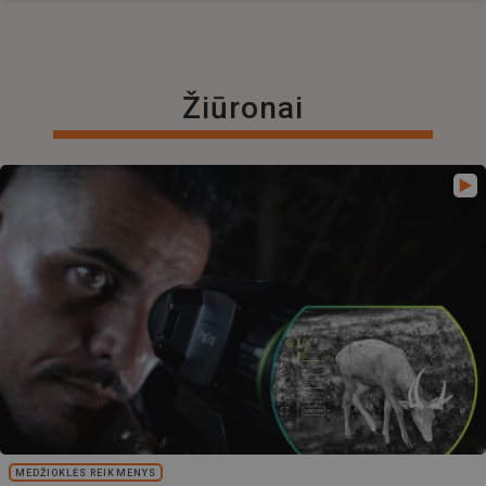
Žiūronai
MEDŽIOKLĖS REIKMENYS