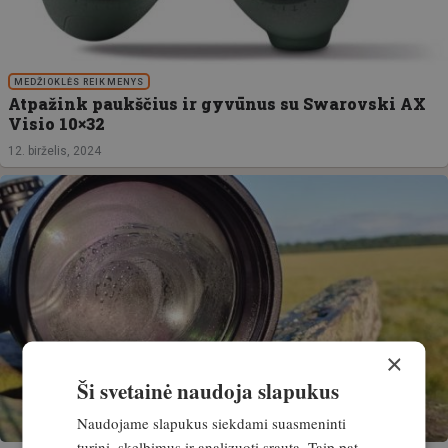
MEDŽIOKLĖS REIKMENYS
Atpažink paukščius ir gyvūnus su Swarovski AX
Visio 10×32
12. birželis, 2024
×
Ši svetainė naudoja slapukus
Naudojame slapukus siekdami suasmeninti
turinį, skelbimus ir analizuoti srautą. Taip pat