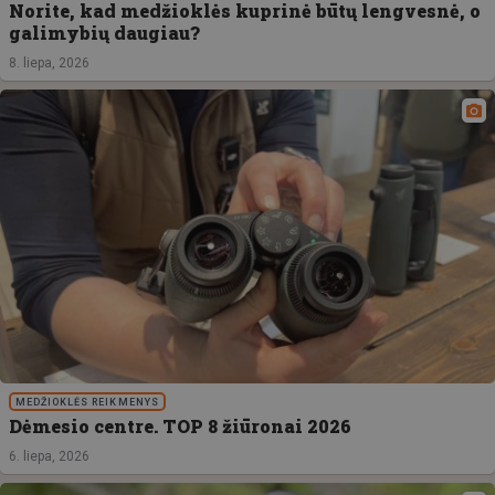
Norite, kad medžioklės kuprinė būtų lengvesnė, o
galimybių daugiau?
8. liepa, 2026
MEDŽIOKLĖS REIKMENYS
Dėmesio centre. TOP 8 žiūronai 2026
6. liepa, 2026