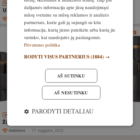
PATIRTIS
dalijamės informacija apie jūsų naudojimąsi
Užrasojo optika. Ką daryti?
mūsų svetaine su mūsų reklamos ir analizės
Išskirtinis
21. kovas, 2023
partneriais, kurie gali ją sujungti su kita
informacija, kurią jiems pateikėte arba kurią jie
surinko, kai naudojatės jų paslaugomis.
Privatumo politika
RODYTI VISUS PARTNERIUS
(1884) →
AŠ SUTINKU
AŠ NESUTINKU
PARODYTI DETALIAU
MEDŽIOKLĖS REIKMENYS
Žiūronai. Kompaktiški, ergonomiški, efektyvūs
Išskirtinis
17. rugpjūtis, 2022