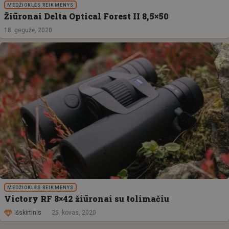
MEDŽIOKLĖS REIKMENYS
Žiūronai Delta Optical Forest II 8,5×50
18. gegužė, 2020
MEDŽIOKLĖS REIKMENYS
Victory RF 8×42 žiūronai su tolimačiu
Išskirtinis
25. kovas, 2020