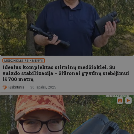
MEDŽIOKLĖS REIKMENYS
Idealus komplektas stirninų medžioklei. Su
vaizdo stabilizacija – žiūronai gyvūnų stebėjimui
iš 700 metrų
Išskirtinis
30. spalis, 2025