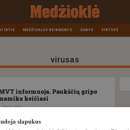
ATIRTIS
MEDŽIOKLĖS REIKMENYS
ŠUNYS
VIRTUVĖ
virusas
MVT informuoja. Paukščių gripo
inamika keičiasi
1. kovas, 2026
naudoja slapukus