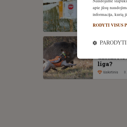
Naudojame slapukus 
11 vietų 
apie jūsų naudojimą
nesilanky
informacija, kurią 
paukščių 
RODYTI VISUS 
Išskirtinis
1
PARODYTI
ŠUNYS
Netoli Pr
užsikrėtė 
liga?
Išskirtinis
8.