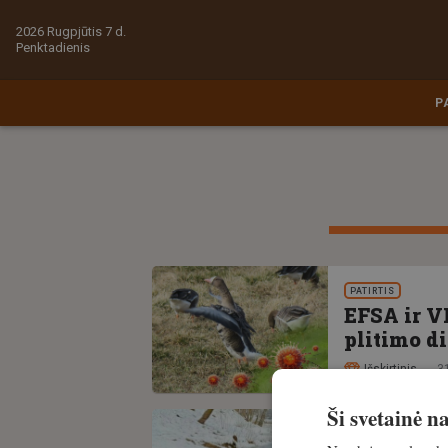
2026 Rugpjūtis 7 d.
Penktadienis
P
PATIRTIS
EFSA ir V
plitimo d
Išskirtinis
3
Ši svetainė 
PATIRTIS