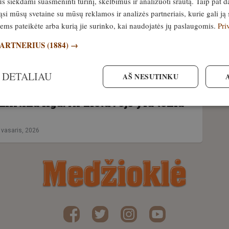
siekdami suasmeninti turinį, skelbimus ir analizuoti srautą. Taip pat d
Lietuvoje gyventojai raginami
si mūsų svetaine su mūsų reklamos ir analizės partneriais, kurie gali ją 
ti. Ten nustatytas pavojingas
jiems pateikėte arba kurią jie surinko, kai naudojatės jų paslaugomis.
Pri
gripo virusas
PARTNERIUS
(1884) →
0. kovas, 2026
 DETALIAU
AŠ NESUTINKU
ancūzijos sostinės medžioklinis šuo
mirtina liga. Ar Lietuvoje yra tokia
 vasaris, 2026