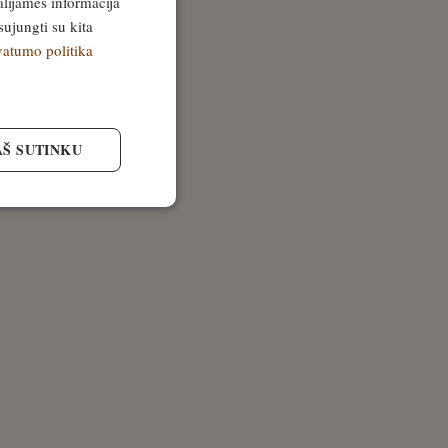
alijamės informacija
sujungti su kita
vatumo politika
AŠ SUTINKU