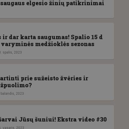
r saugaus elgesio žinių patikrinimai
ir dar karta saugumas! Spalio 15 d
 varyminės medžioklės sezonas
. spalis, 2023
artinti prie sužeisto žvėries ir
užpuolimo?
. balandis, 2023
šarvai Jūsų šuniui! Ekstra video #30
6. vasaris, 2023