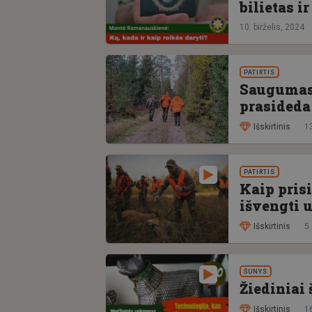
bilietas i
10. birželis, 2024
PATIRTIS
Saugumas 
prasideda
Išskirtinis
13
PATIRTIS
Kaip prisi
išvengti 
Išskirtinis
5
ŠUNYS
Žiediniai 
Išskirtinis
1