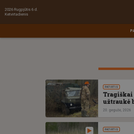
2026 Rugpjūtis 6 d.
Ketvirtadienis
P
PATIRTIS
Tragiškai
užtraukė 
20. gegužė, 2026
PATIRTIS