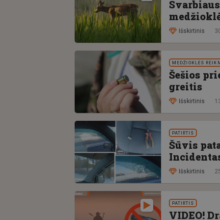
Svarbiaus
medžioklė
Išskirtinis
3
MEDŽIOKLĖS REIK
Šešios pr
greitis
Išskirtinis
1
PATIRTIS
Šūvis pata
Incidenta
Išskirtinis
2
PATIRTIS
VIDEO! Dr