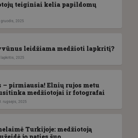
ojų teiginiai kelia papildomų
. gruodis, 2025
vūnus leidžiama medžioti lapkritį?
 lapkritis, 2025
– pirmiausia! Elnių rujos metu
sitinka medžiotojai ir fotografai
. rugsėjis, 2025
nelaimė Turkijoje: medžiotoją
užeidė jo paties šuo