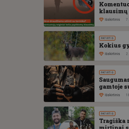
Komentuot
klausimų
Išskirtinis
7
PATIRTIS
Kokius gy
Išskirtinis
2.
PATIRTIS
Saugumas 
gamtoje su
Išskirtinis
18
PATIRTIS
Tragiška 
mirtinai s