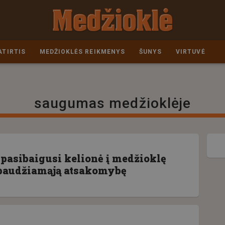
ATIRTIS
MEDŽIOKLĖS REIKMENYS
ŠUNYS
VIRTUVĖ
saugumas medžioklėje
 pasibaigusi kelionė į medžioklę
baudžiamąją atsakomybę