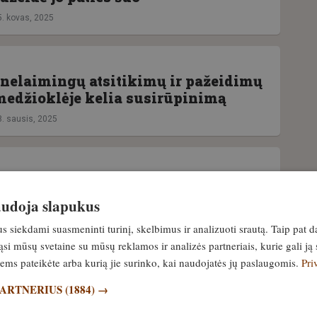
5. kovas, 2025
 nelaimingų atsitikimų ir pažeidimų
medžioklėje kelia susirūpinimą
8. sausis, 2025
medžioklinio šautuvo vamzdis
o rajone. Medžiotojas išvežtas į
naudoja slapukus
siekdami suasmeninti turinį, skelbimus ir analizuoti srautą. Taip pat d
7. sausis, 2025
si mūsų svetaine su mūsų reklamos ir analizės partneriais, kurie gali ją 
jiems pateikėte arba kurią jie surinko, kai naudojatės jų paslaugomis.
Pri
MENYS
PARTNERIUS
(1884) →
čių, dėl kurių gali sprogti ginklo