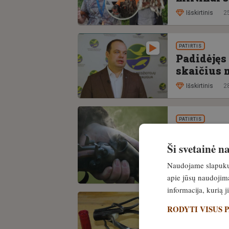
Išskirtinis
2
PATIRTIS
Padidėjęs
skaičius 
Išskirtinis
2
PATIRTIS
Sprogsta 
Radviliški
Ši svetainė 
ligoninę!
Naudojame slapukus 
Išskirtinis
2
apie jūsų naudojimą
informacija, kurią 
MEDŽIOKLĖS REIK
RODYTI VISUS 
10 priežas