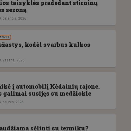
ios taisyklės pradedant stirninų
s sezoną
0. balandis, 2026
MENYS
iežastys, kodėl svarbus kulkos
3. vasaris, 2026
ikė į automobilį Kėdainių rajone.
s galimai susijęs su medžiokle
5. sausis, 2026
audžiama sėlinti su termiku?