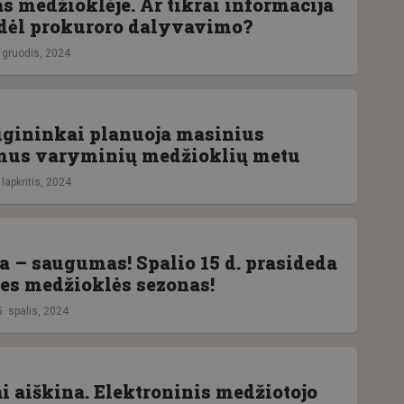
s medžioklėje. Ar tikrai informacija
dėl prokuroro dalyvavimo?
. gruodis, 2024
gininkai planuoja masinius
mus varyminių medžioklių metu
 lapkritis, 2024
a – saugumas! Spalio 15 d. prasideda
s medžioklės sezonas!
. spalis, 2024
i aiškina. Elektroninis medžiotojo