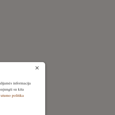
×
alijamės informacija
sujungti su kita
vatumo politika