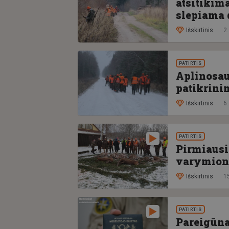
atsitikima
slepiama 
Išskirtinis
2
PATIRTIS
Aplinosau
patikrini
Išskirtinis
6.
PATIRTIS
Pirmiausi
varymione
Išskirtinis
15
PATIRTIS
Pareigūna