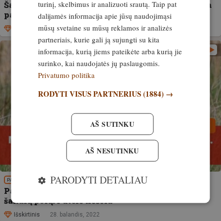
turinį, skelbimus ir analizuoti srautą. Taip pat
Šakalų populiacija Estijoje didėja. Situacija tampa
pavojinga mūsų keturkojams draugams!
dalijamės informacija apie jūsų naudojimąsi
mūsų svetaine su mūsų reklamos ir analizės
Išskirtinis
8. rugpjūtis, 2024
partneriais, kurie gali ją sujungti su kita
informacija, kurią jiems pateikėte arba kurią jie
surinko, kai naudojatės jų paslaugomis.
Privatumo politika
RODYTI VISUS PARTNERIUS
(1884) →
AŠ SUTINKU
AŠ NESUTINKU
PARODYTI DETALIAU
PATIRTIS
Pasakoja liudytojai. Miško kamera nufilmuoja
šakalų porą. Patelė nėščia
Išskirtinis
28. balandis, 2022