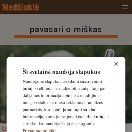
pavasari o miškas
×
Ši svetainė naudoja slapukus
Naudojame slapukus siekdami suasmeninti
turinį, skelbimus ir analizuoti srautą. Taip pat
dalijamės informacija apie jūsų naudojimąsi
mūsų svetaine su mūsų reklamos ir analizės
partneriais, kurie gali ją sujungti su kita
informacija, kurią jiems pateikėte arba kurią jie
surinko, kai naudojatės jų paslaugomis.
ŠUNYS
Privatumo politika