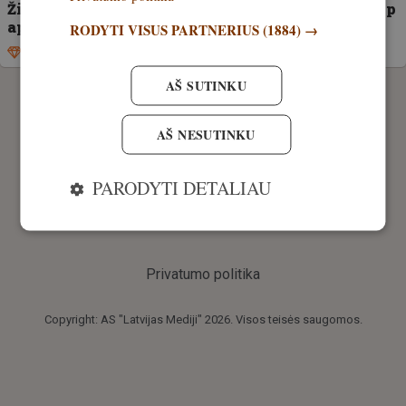
Žiema baigėsi – prasideda vabzdžių sezonas. Kaip
apsaugoti medžioklinius šunis?
RODYTI VISUS PARTNERIUS
(1884) →
Išskirtinis
21. kovas, 2026
AŠ SUTINKU
AŠ NESUTINKU
PARODYTI DETALIAU
Privatumo politika
Copyright: AS "Latvijas Mediji" 2026. Visos teisės saugomos.