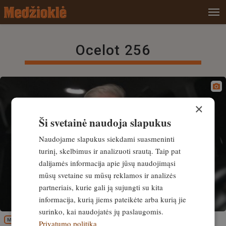
Ocelot 256
×
Ši svetainė naudoja slapukus
Naudojame slapukus siekdami suasmeninti
turinį, skelbimus ir analizuoti srautą. Taip pat
dalijamės informacija apie jūsų naudojimąsi
mūsų svetaine su mūsų reklamos ir analizės
partneriais, kurie gali ją sujungti su kita
informacija, kurią jiems pateikėte arba kurią jie
surinko, kai naudojatės jų paslaugomis.
MEDŽIOKLĖS REIKMENYS
Privatumo politika