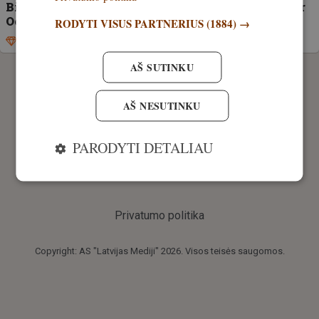
Biudžetinės klasės rinkinys: Pard Leopard 256 ir
Ocelot 256
RODYTI VISUS PARTNERIUS
(1884) →
Išskirtinis
25. vasaris, 2025
AŠ SUTINKU
AŠ NESUTINKU
PARODYTI DETALIAU
Privatumo politika
Copyright: AS "Latvijas Mediji" 2026. Visos teisės saugomos.