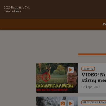
2026 Rugpjūtis 7 d.
Penktadienis
P
PATIRTIS
VIDEO! Ni
stirnų me
17. liepa, 2026
MEDŽIOKLĖS REIK