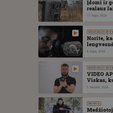
Įdomi ir 
realaus l
17. liepa, 2026
MEDŽIOKLĖS REIK
Norite, k
lengvesnė
8. liepa, 2026
MEDŽIOKLĖS REIK
VIDEO AP
Viskas, k
1. birželis, 2026
PATIRTIS
Medžiotoja