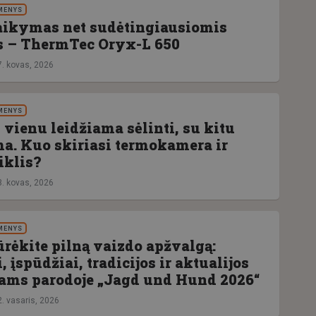
MENYS
aikymas net sudėtingiausiomis
s – ThermTec Oryx-L 650
7. kovas, 2026
MENYS
 vienu leidžiama sėlinti, su kitu
a. Kuo skiriasi termokamera ir
iklis?
3. kovas, 2026
MENYS
ūrėkite pilną vaizdo apžvalgą:
 įspūdžiai, tradicijos ir aktualijos
ams parodoje „Jagd und Hund 2026“
2. vasaris, 2026