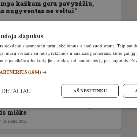
ampa kažkam geru pavyzdžiu,
 nugyventas ne veltui“
naudoja slapukus
MENYS
siekdami suasmeninti turinį, skelbimus ir analizuoti srautą. Taip pat d
ternatyva biudžetinėje klasėje!
si mūsų svetaine su mūsų reklamos ir analizės partneriais, kurie gali ją 
termovizinį taikiklį SYTONG GM06-
jiems pateikėte arba kurią jie surinko, kai naudojatės jų paslaugomis.
Pri
PARTNERIUS
(1884) →
 DETALIAU
AŠ NESUTINKU
MENYS
inuok nors opera – elnias to
Medžioklės bokštelis ant ratų, arba
is miške
7. balandis, 2026