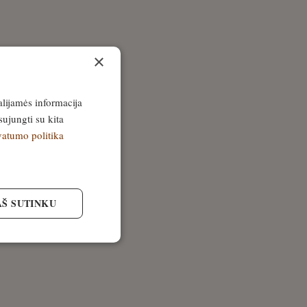
×
alijamės informacija
sujungti su kita
vatumo politika
AŠ SUTINKU