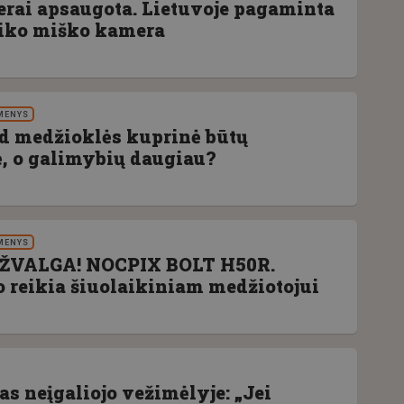
gerai apsaugota. Lietuvoje pagaminta
aiko miško kamera
MENYS
ad medžioklės kuprinė būtų
, o galimybių daugiau?
MENYS
ŽVALGA! NOCPIX BOLT H50R.
o reikia šiuolaikiniam medžiotojui
s neįgaliojo vežimėlyje: „Jei