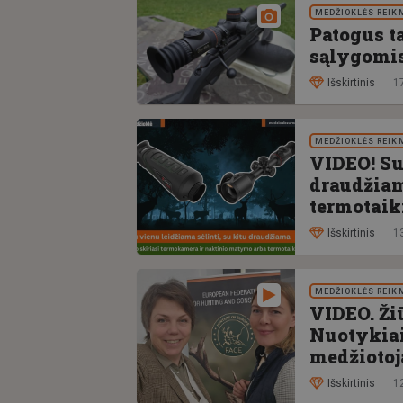
MEDŽIOKLĖS REIK
Patogus t
sąlygomi
Išskirtinis
1
MEDŽIOKLĖS REIK
VIDEO! Su
draudžiam
termotaik
Išskirtinis
1
MEDŽIOKLĖS REIK
VIDEO. Ži
Nuotykiai,
medžiotoj
Išskirtinis
1