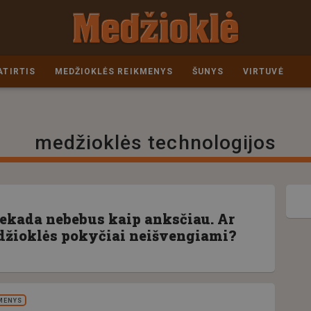
ATIRTIS
MEDŽIOKLĖS REIKMENYS
ŠUNYS
VIRTUVĖ
medžioklės technologijos
ekada nebebus kaip anksčiau. Ar
džioklės pokyčiai neišvengiami?
MENYS