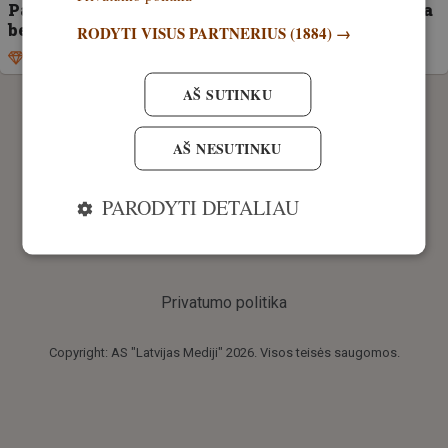
Paskelbti konkurso Įspūdingiausio plėšrūno arba
bebro trofėjus 2025 nugalėtojai
RODYTI VISUS PARTNERIUS
(1884) →
Išskirtinis
20. sausis, 2026
AŠ SUTINKU
AŠ NESUTINKU
PARODYTI DETALIAU
Privatumo politika
Copyright: AS "Latvijas Mediji" 2026. Visos teisės saugomos.