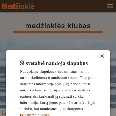
medžioklės klubas
×
Ši svetainė naudoja slapukus
Naudojame slapukus siekdami suasmeninti
turinį, skelbimus ir analizuoti srautą. Taip pat
dalijamės informacija apie jūsų naudojimąsi
mūsų svetaine su mūsų reklamos ir analizės
partneriais, kurie gali ją sujungti su kita
informacija, kurią jiems pateikėte arba kurią jie
surinko, kai naudojatės jų paslaugomis.
PATIRTIS
Privatumo politika