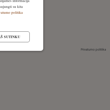
alijamės informacija
sujungti su kita
vatumo politika
AŠ SUTINKU
Privatumo politika