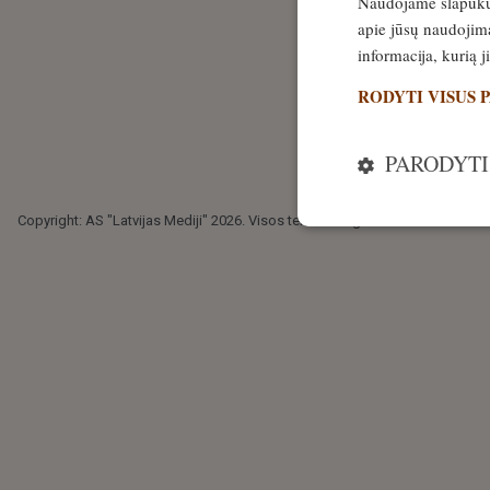
Naudojame slapukus 
apie jūsų naudojimą
informacija, kurią 
RODYTI VISUS 
PARODYTI
Copyright: AS "Latvijas Mediji" 2026. Visos teisės saugomos.