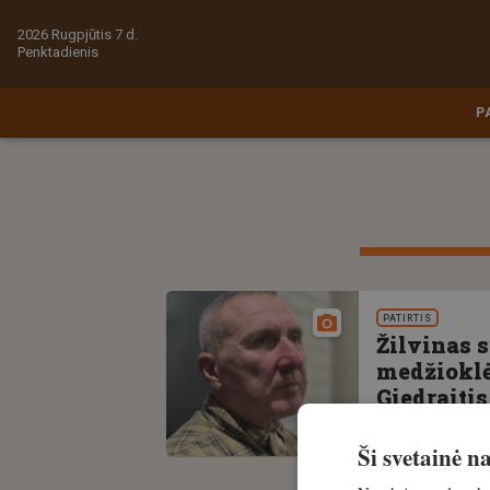
2026 Rugpjūtis 7 d.
Penktadienis
P
PATIRTIS
Žilvinas s
medžioklė
Giedraitis
Išskirtinis
2
Ši svetainė 