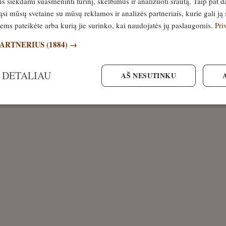
siekdami suasmeninti turinį, skelbimus ir analizuoti srautą. Taip pat d
si mūsų svetaine su mūsų reklamos ir analizės partneriais, kurie gali ją 
jiems pateikėte arba kurią jie surinko, kai naudojatės jų paslaugomis.
Pri
PARTNERIUS
(1884) →
 DETALIAU
AŠ NESUTINKU