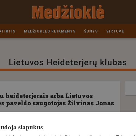
ATIRTIS
MEDŽIOKLĖS REIKMENYS
ŠUNYS
VIRTUVĖ
Lietuvos Heideterjerų klubas
u heideterjerais arba Lietuvos
s paveldo saugotojas Žilvinas Jonas
8. kovas, 2026
naudoja slapukus