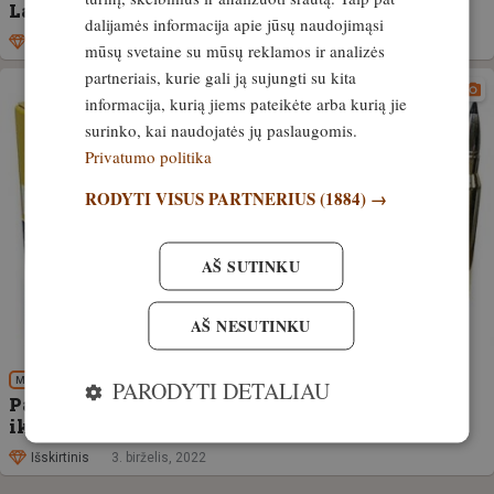
Lapua pristato – tūtelė 6,5 Creedmoor
dalijamės informacija apie jūsų naudojimąsi
Išskirtinis
30. liepa, 2022
mūsų svetaine su mūsų reklamos ir analizės
partneriais, kurie gali ją sujungti su kita
informacija, kurią jiems pateikėte arba kurią jie
surinko, kai naudojatės jų paslaugomis.
Privatumo politika
RODYTI VISUS PARTNERIUS
(1884) →
AŠ SUTINKU
AŠ NESUTINKU
MEDŽIOKLĖS REIKMENYS
PARODYTI DETALIAU
Pasaulio kalibrai. Nuo amerikietiškos svajonės
iki suomiškos sėkmės istorijos
Išskirtinis
3. birželis, 2022