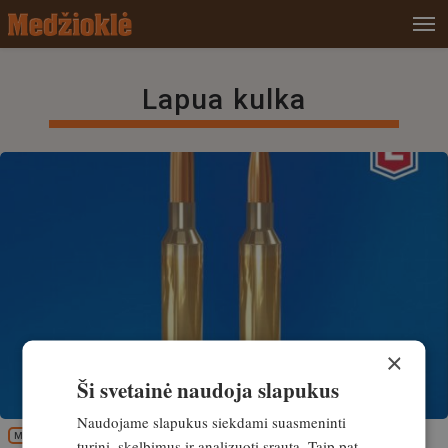
Lapua kulka
×
Ši svetainė naudoja slapukus
Naudojame slapukus siekdami suasmeninti
MEDŽIOKLĖS REIKMENYS
turinį, skelbimus ir analizuoti srautą. Taip pat